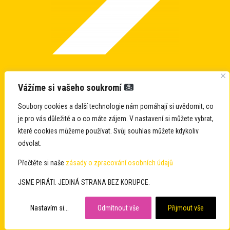
Školství, vzdělávání
Vážíme si vašeho soukromí
Soubory cookies a další technologie nám pomáhají si uvědomit, co
a sport
je pro vás důležité a o co máte zájem. V nastavení si můžete vybrat,
které cookies můžeme používat. Svůj souhlas můžete kdykoliv
odvolat.
Kvalitní a dostupné vzdělání pro
Přečtěte si naše
zásady o zpracování osobních údajů
všechny:
Zajistíme, aby všechny
JSME PIRÁTI. JEDINÁ STRANA BEZ KORUPCE.
děti měly přístup ke kvalitnímu
Nastavím si...
Odmítnout vše
Přijmout vše
vzdělání bez ohledu na své sociální
nebo ekonomické zázemí.