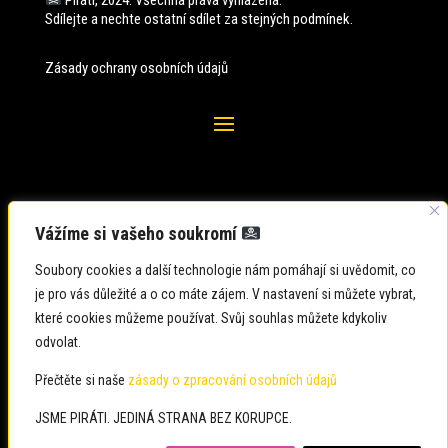
Piráti, 2024. Všechna práva vyhlazena.
Sdílejte a nechte ostatní sdílet za stejných
podmínek.
Zásady ochrany osobních údajů
Vážíme si vašeho soukromí
Soubory cookies a další technologie nám pomáhají si uvědomit, co
je pro vás důležité a o co máte zájem. V nastavení si můžete vybrat,
které cookies můžeme používat. Svůj souhlas můžete kdykoliv
odvolat.
Zadavatel: Česká pirátská strana
Zpracovatel: Česká pirátská strana
Přečtěte si naše
zásady o zpracování osobních údajů
Občané: usteckykraj@pirati.cz
JSME PIRÁTI. JEDINÁ STRANA BEZ KORUPCE.
Média: usteckykraj@pirati.cz