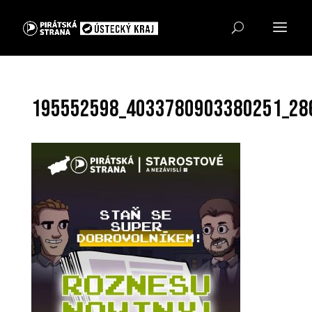
195552598_4033780903380251_28