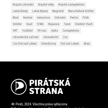
Krajská zdravotní
Krajské volby
Krajské zastupitelstvo
Lukáš Blažej
Lukáš Ryšavý
Magistrát
Marschallová-Schiller
Most
Navrkal
nemocnice
Očkování
Peníze
Piráti
Schiller
Soud
STAN
Stojanová
Tunel
Vladimír Vlach
VRT
Vzdělání
Vít rous
výuka
Zastupitelstvo
zdravotnická zařízení
zdravotnictví
Zoo
Zoo Ústí nad Labem
Ústecký kraj
Ústí nad Labem
škola
Piráti, 2024. Všechna práva vyhlazena.