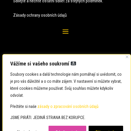
Sdílejte a nechte ostatní sdílet za stejných
podmínek.
Zásady ochrany osobních údajů
Vážíme si vašeho soukromí
Soubory cookies a další technologie nám pomáhají si uvědomit, co
je pro vás důležité a o co máte zájem. V nastavení si můžete vybrat,
které cookies můžeme používat. Svůj souhlas můžete kdykoliv
odvolat.
Zadavatel: Česká pirátská strana
Zpracovatel: Česká pirátská strana
Přečtěte si naše
zásady o zpracování osobních údajů
Občané: usteckykraj@pirati.cz
JSME PIRÁTI. JEDINÁ STRANA BEZ KORUPCE.
Média: usteckykraj@pirati.cz