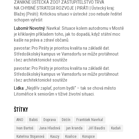
ZANIKNE ÚSTECKÁ ZOO? ZASTUPITELSTVO TRVÁ
NA CHYBNÉ STRATEGII ROZVOJE | PIRÁTI | Ústecký kraj
:
Blažej (Piráti): Kritickou situaci v ústecké zoo nebude ředitel
schopen vyřešit
Lubomír Novotný
:
Navrkal: Situace kolem autodromu v Mostě
je křiklavým příkladem toho, jak to dopadá, když státní moc
kašle na práva a zdraví občanů.
pavostar
:
Pro Piráty je prioritou kvalita na základě dat.
Středoškolský kampus ve Varnsdorfu se může protáhnout
i bez architektonické soutěže
pavostar
:
Pro Piráty je prioritou kvalita na základě dat.
Středoškolský kampus ve Varnsdorfu se může protáhnout
i bez architektonické soutěže
Lidka
:
„Nejdřív zaplať, potom bydli“ – tak se chová město
Litoměřice k seniorům v tíživé životní situaci.
Štítky
ANO
Babiš
Doprava
Děčín
František Navrkal
Ivan Bartoš
Jana Hladová
jan kranda
Jiří Baudis
Kadaň
Kateřina Stojanová
Kauzy
Koalice
Korupce