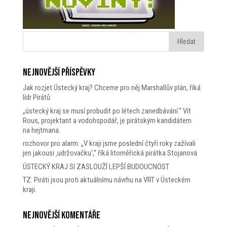
Nejnovější příspěvky
Jak rozjet Ústecký kraj? Chceme pro něj Marshallův plán, říká
lídr Pirátů
„ústecký kraj se musí probudit po létech zanedbávání.“ Vít
Rous, projektant a vodohspodář, je pirátským kandidátem
na hejtmana.
rozhovor pro alarm: „V kraji jsme poslední čtyři roky zažívali
jen jakousi ‚udržovačku‘,“ říká litoměřická pirátka Stojanová
ÚSTECKÝ KRAJ SI ZASLOUŽÍ LEPŠÍ BUDOUCNOST
TZ: Piráti jsou proti aktuálnímu návrhu na VRT v Ústeckém
kraji.
Nejnovější komentáře