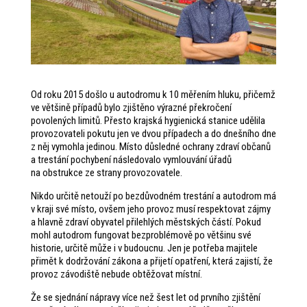
Od roku 2015 došlo u autodromu k 10 měřením hluku, přičemž
ve většině případů bylo zjištěno výrazné překročení
povolených limitů. Přesto krajská hygienická stanice udělila
provozovateli pokutu jen ve dvou případech a do dnešního dne
z něj vymohla jedinou. Místo důsledné ochrany zdraví občanů
a trestání pochybení následovalo vymlouvání úřadů
na obstrukce ze strany provozovatele.
Nikdo určitě netouží po bezdůvodném trestání a autodrom má
v kraji své místo, ovšem jeho provoz musí respektovat zájmy
a hlavně zdraví obyvatel přilehlých městských částí. Pokud
mohl autodrom fungovat bezproblémově po většinu své
historie, určitě může i v budoucnu. Jen je potřeba majitele
přimět k dodržování zákona a přijetí opatření, která zajistí, že
provoz závodiště nebude obtěžovat místní.
Že se sjednání nápravy více než šest let od prvního zjištění