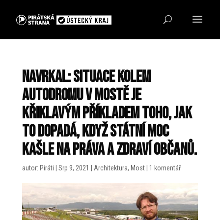
Navrkal: Situace kolem
autodromu v Mostě je
křiklavým příkladem toho, jak
to dopadá, když státní moc
kašle na práva a zdraví občanů.
autor:
Piráti
|
Srp 9, 2021
|
Architektura
,
Most
|
1 komentář