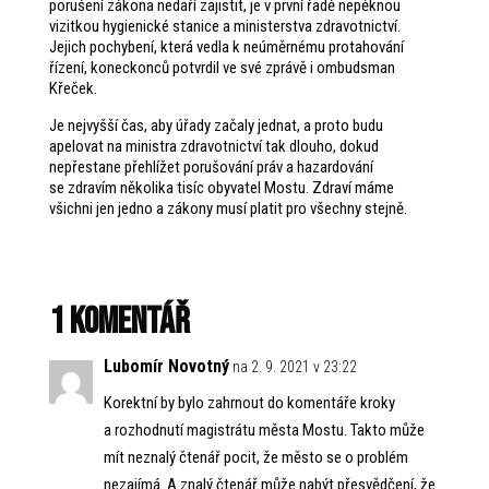
porušení zákona nedaří zajistit, je v první řadě nepěknou
vizitkou hygienické stanice a ministerstva zdravotnictví.
Jejich pochybení, která vedla k neúměrnému protahování
řízení, koneckonců potvrdil ve své zprávě i ombudsman
Křeček.
Je nejvyšší čas, aby úřady začaly jednat, a proto budu
apelovat na ministra zdravotnictví tak dlouho, dokud
nepřestane přehlížet porušování práv a hazardování
se zdravím několika tisíc obyvatel Mostu. Zdraví máme
všichni jen jedno a zákony musí platit pro všechny stejně.
1 komentář
Lubomír Novotný
na 2. 9. 2021 v 23:22
Korektní by bylo zahrnout do komentáře kroky
a rozhodnutí magistrátu města Mostu. Takto může
mít neznalý čtenář pocit, že město se o problém
nezajímá. A znalý čtenář může nabýt přesvědčení, že