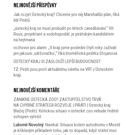
Nejnovější příspěvky
Jak rozjet Ústecký kraj? Chceme pro něj Marshallův plán, říká
lídr Pirátů
„ústecký kraj se musí probudit po létech zanedbávání.“ Vít
Rous, projektant a vodohspodář, je pirátským kandidátem
na hejtmana.
rozhovor pro alarm: „V kraji jsme poslední čtyři roky zažívali
jen jakousi ‚udržovačku‘,“ říká litoměřická pirátka Stojanová
ÚSTECKÝ KRAJ SI ZASLOUŽÍ LEPŠÍ BUDOUCNOST
TZ: Piráti jsou proti aktuálnímu návrhu na VRT v Ústeckém
kraji.
Nejnovější komentáře
ZANIKNE ÚSTECKÁ ZOO? ZASTUPITELSTVO TRVÁ
NA CHYBNÉ STRATEGII ROZVOJE | PIRÁTI | Ústecký kraj
:
Blažej (Piráti): Kritickou situaci v ústecké zoo nebude ředitel
schopen vyřešit
Lubomír Novotný
:
Navrkal: Situace kolem autodromu v Mostě
je křiklavým příkladem toho, jak to dopadá, když státní moc