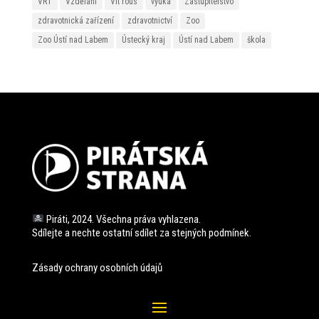
VRT
Vzdělání
Vít rous
výuka
Zastupitelstvo
zdravotnická zařízení
zdravotnictví
Zoo
Zoo Ústí nad Labem
Ústecký kraj
Ústí nad Labem
škola
Piráti, 2024. Všechna práva vyhlazena.
Sdílejte a nechte ostatní sdílet za stejných
podmínek.
Zásady ochrany osobních údajů