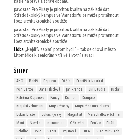
kašle na práva a zdraví občanů.
pavostar
:
Pro Piráty je prioritou kvalita na základě dat.
Středoškolský kampus ve Varnsdorfu se může protáhnout
i bez architektonické soutěže
pavostar
:
Pro Piráty je prioritou kvalita na základě dat.
Středoškolský kampus ve Varnsdorfu se může protáhnout
i bez architektonické soutěže
Lidka
:
„Nejdřív zaplať, potom bydli“ – tak se chová město
Litoměřice k seniorům v tíživé životní situaci.
Štítky
ANO
Babiš
Doprava
Děčín
František Navrkal
Ivan Bartoš
Jana Hladová
jan kranda
Jiří Baudis
Kadaň
Kateřina Stojanová
Kauzy
Koalice
Korupce
Krajská zdravotní
Krajské volby
Krajské zastupitelstvo
Lukáš Blažej
Lukáš Ryšavý
Magistrát
Marschallová-Schiller
Most
Navrkal
nemocnice
Očkování
Peníze
Piráti
Schiller
Soud
STAN
Stojanová
Tunel
Vladimír Vlach