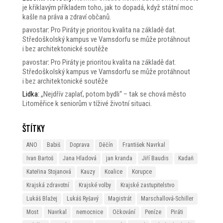
je křiklavým příkladem toho, jak to dopadá, když státní moc
kašle na práva a zdraví občanů.
pavostar
:
Pro Piráty je prioritou kvalita na základě dat.
Středoškolský kampus ve Varnsdorfu se může protáhnout
i bez architektonické soutěže
pavostar
:
Pro Piráty je prioritou kvalita na základě dat.
Středoškolský kampus ve Varnsdorfu se může protáhnout
i bez architektonické soutěže
Lidka
:
„Nejdřív zaplať, potom bydli“ – tak se chová město
Litoměřice k seniorům v tíživé životní situaci.
Štítky
ANO
Babiš
Doprava
Děčín
František Navrkal
Ivan Bartoš
Jana Hladová
jan kranda
Jiří Baudis
Kadaň
Kateřina Stojanová
Kauzy
Koalice
Korupce
Krajská zdravotní
Krajské volby
Krajské zastupitelstvo
Lukáš Blažej
Lukáš Ryšavý
Magistrát
Marschallová-Schiller
Most
Navrkal
nemocnice
Očkování
Peníze
Piráti