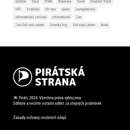
Schiller
Soud
STAN
Stojanová
Tunel
Vladimír Vlach
VRT
Vzdělání
Vít rous
výuka
Zastupitelstvo
zdravotnická zařízení
zdravotnictví
Zoo
Zoo Ústí nad Labem
Ústecký kraj
Ústí nad Labem
škola
Piráti, 2024. Všechna práva vyhlazena.
Sdílejte a nechte ostatní sdílet za stejných
podmínek.
Zásady ochrany osobních údajů