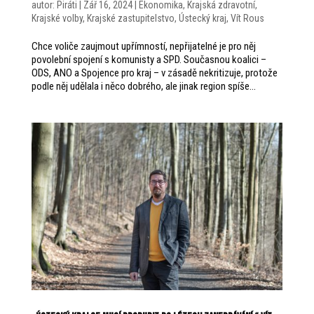
autor:
Piráti
|
Zář 16, 2024
|
Ekonomika
,
Krajská zdravotní
,
Krajské volby
,
Krajské zastupitelstvo
,
Ústecký kraj
,
Vít Rous
Chce voliče zaujmout upřímností, nepřijatelné je pro něj
povolební spojení s komunisty a SPD. Současnou koalici –
ODS, ANO a Spojence pro kraj – v zásadě nekritizuje, protože
podle něj udělala i něco dobrého, ale jinak region spíše...