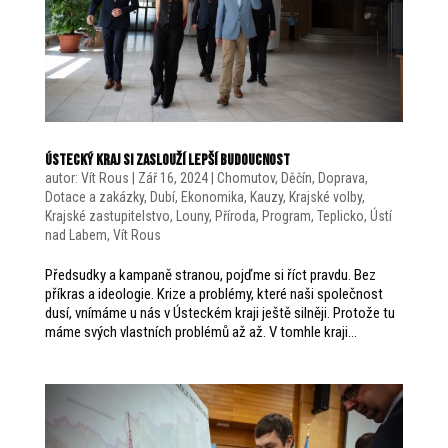
ÚSTECKÝ KRAJ SI ZASLOUŽÍ LEPŠÍ BUDOUCNOST
autor:
Vít Rous
|
Zář 16, 2024
|
Chomutov
,
Děčín
,
Doprava
,
Dotace a zakázky
,
Dubí
,
Ekonomika
,
Kauzy
,
Krajské volby
,
Krajské zastupitelstvo
,
Louny
,
Příroda
,
Program
,
Teplicko
,
Ústí
nad Labem
,
Vít Rous
Předsudky a kampaně stranou, pojďme si říct pravdu. Bez
příkras a ideologie. Krize a problémy, které naši společnost
dusí, vnímáme u nás v Ústeckém kraji ještě silněji. Protože tu
máme svých vlastních problémů až až. V tomhle kraji...