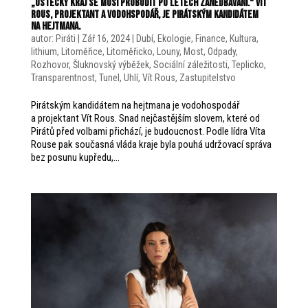
„ústecký kraj se musí probudit po létech zanedbávání.“ Vít
Rous, projektant a vodohspodář, je pirátským kandidátem
na hejtmana.
autor:
Piráti
|
Zář 16, 2024
|
Dubí
,
Ekologie
,
Finance
,
Kultura
,
lithium
,
Litoměřice
,
Litoměřicko
,
Louny
,
Most
,
Odpady
,
Rozhovor
,
Šluknovský výběžek
,
Sociální záležitosti
,
Teplicko
,
Transparentnost
,
Tunel
,
Uhlí
,
Vít Rous
,
Zastupitelstvo
Pirátským kandidátem na hejtmana je vodohospodář
a projektant Vít Rous. Snad nejčastějším slovem, které od
Pirátů před volbami přichází, je budoucnost. Podle lídra Víta
Rouse pak současná vláda kraje byla pouhá udržovací správa
bez posunu kupředu,...