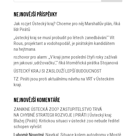
Nejnovější příspěvky
Jak rozjet Ústecký kraj? Chceme pro něj Marshallův plán, říká
lídr Pirátů
„ústecký kraj se musí probudit po létech zanedbávání.“ Vít
Rous, projektant a vodohspodář, je pirátským kandidátem
na hejtmana.
rozhovor pro alarm: „V kraji jsme poslední čtyři roky zažívali
jen jakousi ‚udržovačku‘,“ říká litoměřická pirátka Stojanová
ÚSTECKÝ KRAJ SI ZASLOUŽÍ LEPŠÍ BUDOUCNOST
TZ: Piráti jsou proti aktuálnímu návrhu na VRT v Ústeckém
kraji.
Nejnovější komentáře
ZANIKNE ÚSTECKÁ ZOO? ZASTUPITELSTVO TRVÁ
NA CHYBNÉ STRATEGII ROZVOJE | PIRÁTI | Ústecký kraj
:
Blažej (Piráti): Kritickou situaci v ústecké zoo nebude ředitel
schopen vyřešit
Lubomír Novotný
:
Navrkal: Situace kolem autodromu v Mostě