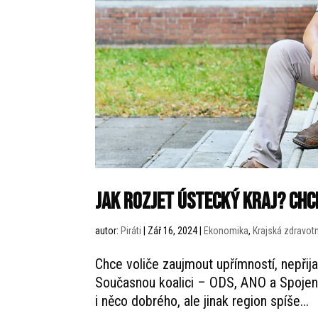
Jak rozjet Ústecký kraj? Chc
autor:
Piráti
|
Zář 16, 2024
|
Ekonomika
,
Krajská zdravotn
Chce voliče zaujmout upřímností, nepřija
Současnou koalici – ODS, ANO a Spojence
i něco dobrého, ale jinak region spíše...