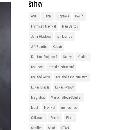
Štítky
ANO
Babiš
Doprava
Děčín
František Navrkal
Ivan Bartoš
Jana Hladová
jan kranda
Jiří Baudis
Kadaň
Kateřina Stojanová
Kauzy
Koalice
Korupce
Krajská zdravotní
Krajské volby
Krajské zastupitelstvo
Lukáš Blažej
Lukáš Ryšavý
Magistrát
Marschallová-Schiller
Most
Navrkal
nemocnice
Očkování
Peníze
Piráti
Schiller
Soud
STAN