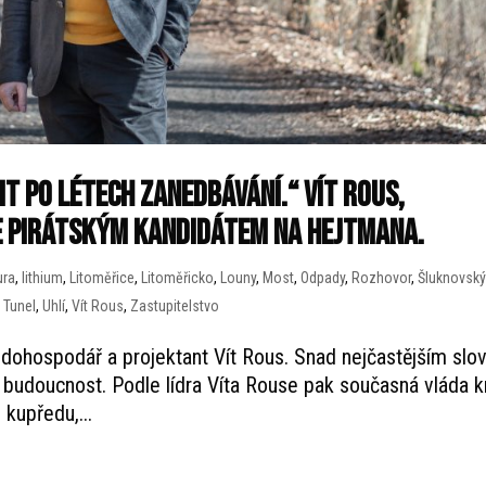
t po létech zanedbávání.“ Vít Rous,
e pirátským kandidátem na hejtmana.
ura
,
lithium
,
Litoměřice
,
Litoměřicko
,
Louny
,
Most
,
Odpady
,
Rozhovor
,
Šluknovsk
,
Tunel
,
Uhlí
,
Vít Rous
,
Zastupitelstvo
dohospodář a projektant Vít Rous. Snad nejčastějším slo
e budoucnost. Podle lídra Víta Rouse pak současná vláda k
kupředu,...