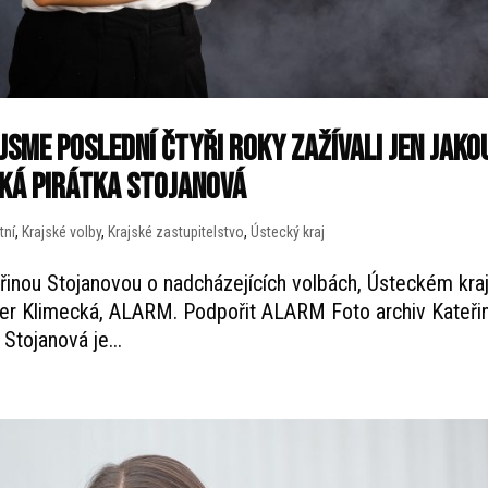
jsme poslední čtyři roky zažívali jen jako
cká pirátka Stojanová
tní
,
Krajské volby
,
Krajské zastupitelstvo
,
Ústecký kraj
řinou Stojanovou o nadcházejících volbách, Ústeckém kraj
ster Klimecká, ALARM. Podpořit ALARM Foto archiv Kateři
Stojanová je...