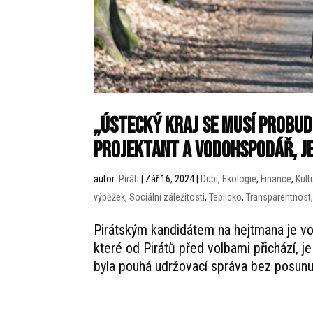
„ústecký kraj se musí probudi
projektant a vodohspodář, j
autor:
Piráti
|
Zář 16, 2024
|
Dubí
,
Ekologie
,
Finance
,
Kult
výběžek
,
Sociální záležitosti
,
Teplicko
,
Transparentnost
Pirátským kandidátem na hejtmana je vo
které od Pirátů před volbami přichází, j
byla pouhá udržovací správa bez posunu 