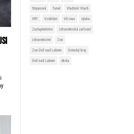
Stojanová
Tunel
Vladimír Vlach
VRT
Vzdělání
Vít rous
výuka
Zastupitelstvo
zdravotnická zařízení
usi
zdravotnictví
Zoo
Zoo Ústí nad Labem
Ústecký kraj
Ústí nad Labem
škola
i
ny