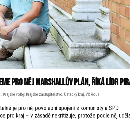
eme pro něj Marshallův plán, říká lídr Pi
í
,
Krajské volby
,
Krajské zastupitelstvo
,
Ústecký kraj
,
Vít Rous
telné je pro něj povolební spojení s komunisty a SPD.
 pro kraj – v zásadě nekritizuje, protože podle něj uděl