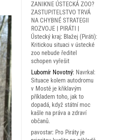
ZANIKNE ÚSTECKÁ ZOO?
ZASTUPITELSTVO TRVÁ
NA CHYBNÉ STRATEGII
ROZVOJE | PIRÁTI |
Ústecký kraj
:
Blažej (Piráti):
Kritickou situaci v ústecké
zoo nebude ředitel
schopen vyřešit
Lubomír Novotný
:
Navrkal:
Situace kolem autodromu
v Mostě je křiklavým
příkladem toho, jak to
dopadá, když státní moc
kašle na práva a zdraví
občanů.
pavostar
:
Pro Piráty je