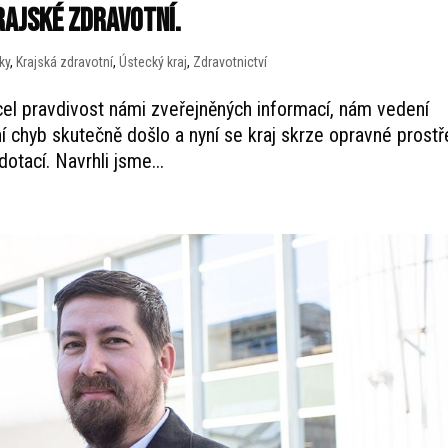
rajské zdravotní.
ky
,
Krajská zdravotní
,
Ústecký kraj
,
Zdravotnictví
el pravdivost námi zveřejněných informací, nám vedení
ění chyb skutečně došlo a nyní se kraj skrze opravné prost
otací. Navrhli jsme...