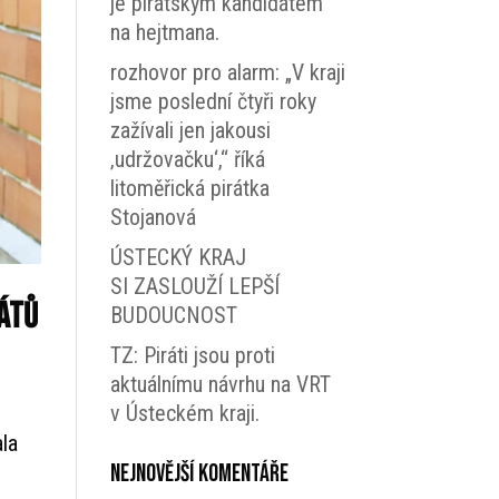
je pirátským kandidátem
na hejtmana.
rozhovor pro alarm: „V kraji
jsme poslední čtyři roky
zažívali jen jakousi
‚udržovačku‘,“ říká
litoměřická pirátka
Stojanová
ÚSTECKÝ KRAJ
SI ZASLOUŽÍ LEPŠÍ
rátů
BUDOUCNOST
TZ: Piráti jsou proti
aktuálnímu návrhu na VRT
v Ústeckém kraji.
ala
Nejnovější komentáře