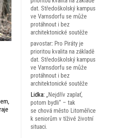
prioritou kvalita na základě
dat. Středoškolský kampus
ve Varnsdorfu se může
protáhnout i bez
architektonické soutěže
pavostar
:
Pro Piráty je
prioritou kvalita na základě
dat. Středoškolský kampus
ve Varnsdorfu se může
protáhnout i bez
ý
architektonické soutěže
Lidka
:
„Nejdřív zaplať,
vem,
potom bydli“ – tak
raje
se chová město Litoměřice
k seniorům v tíživé životní
situaci.