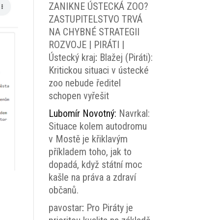
ZANIKNE ÚSTECKÁ ZOO?
ZASTUPITELSTVO TRVÁ
NA CHYBNÉ STRATEGII
ROZVOJE | PIRÁTI |
Ústecký kraj
:
Blažej (Piráti):
Kritickou situaci v ústecké
zoo nebude ředitel
schopen vyřešit
Lubomír Novotný
:
Navrkal:
Situace kolem autodromu
v Mostě je křiklavým
příkladem toho, jak to
dopadá, když státní moc
kašle na práva a zdraví
občanů.
pavostar
:
Pro Piráty je