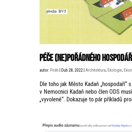
Péče (ne)pořádného hospodář
autor:
Piráti
|
Dub 28, 2022
|
Architektura
,
Ekologie
,
Eko
Dle toho jak Město Kadaň „hospodaří“ s
v Nemocnici Kadaň nebo člen ODS musíte
„vyvolené“. Dokazuje to pár příkladů pro