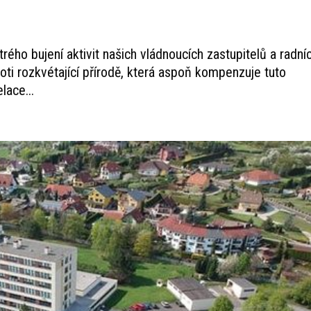
trého bujení aktivit našich vládnoucích zastupitelů a radní
oti rozkvétající přírodě, která aspoň kompenzuje tuto
lace...