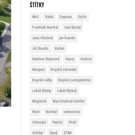
Štítky
ANO
Babiš
Doprava
Děčín
František Navrkal
Ivan Bartoš
Jana Hladová
jan kranda
Jiří Baudis
Kadaň
Kateřina Stojanová
Kauzy
Koalice
Korupce
Krajská zdravotní
Krajské volby
Krajské zastupitelstvo
Lukáš Blažej
Lukáš Ryšavý
Magistrát
Marschallová-Schiller
Most
Navrkal
nemocnice
Očkování
Peníze
Piráti
Schiller
Soud
STAN