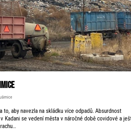
imice
ušimice
a to, aby navezla na skládku více odpadů. Absurdnost
v Kadani se vedení města v náročné době covidové a ješ
rachu...