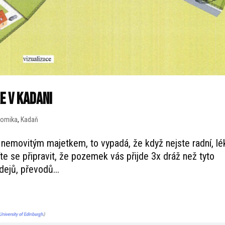
e v Kadani
nomika
,
Kadaň
 nemovitým majetkem, to vypadá, že když nejste radní, lé
 se připravit, že pozemek vás přijde 3x dráž než tyto
dejů, převodů...