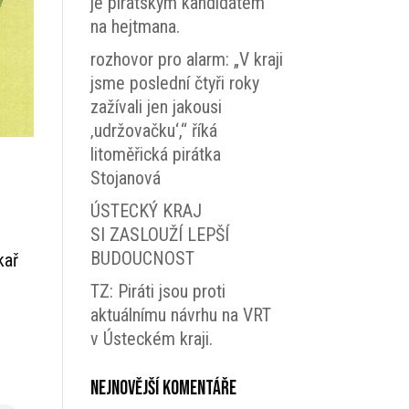
je pirátským kandidátem
na hejtmana.
rozhovor pro alarm: „V kraji
jsme poslední čtyři roky
zažívali jen jakousi
‚udržovačku‘,“ říká
litoměřická pirátka
Stojanová
ÚSTECKÝ KRAJ
SI ZASLOUŽÍ LEPŠÍ
BUDOUCNOST
kař
TZ: Piráti jsou proti
aktuálnímu návrhu na VRT
v Ústeckém kraji.
Nejnovější komentáře