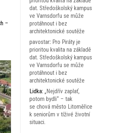
prioritou kvalita na základě
dat. Středoškolský kampus
ve Varnsdorfu se může
ch –
protáhnout i bez
architektonické soutěže
pavostar
:
Pro Piráty je
prioritou kvalita na základě
dat. Středoškolský kampus
ve Varnsdorfu se může
protáhnout i bez
architektonické soutěže
Lidka
:
„Nejdřív zaplať,
potom bydli“ – tak
se chová město Litoměřice
k seniorům v tíživé životní
situaci.