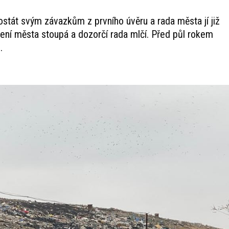
tát svým závazkům z prvního úvěru a rada města jí již
užení města stoupá a dozorčí rada mlčí. Před půl rokem
.