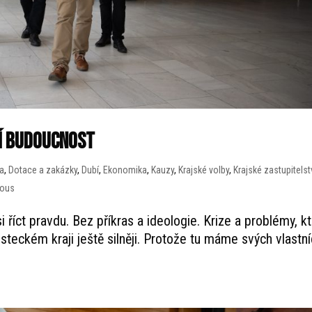
ŠÍ BUDOUCNOST
a
,
Dotace a zakázky
,
Dubí
,
Ekonomika
,
Kauzy
,
Krajské volby
,
Krajské zastupitels
Rous
říct pravdu. Bez příkras a ideologie. Krize a problémy, k
steckém kraji ještě silněji. Protože tu máme svých vlastn