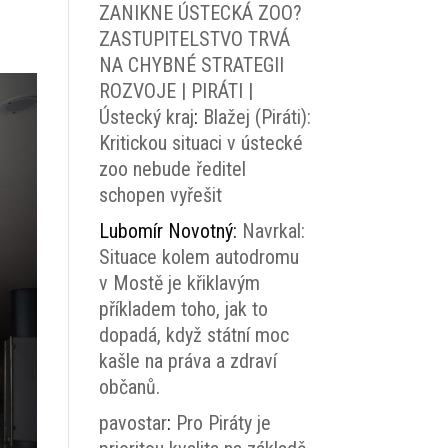
ZANIKNE ÚSTECKÁ ZOO?
ZASTUPITELSTVO TRVÁ
NA CHYBNÉ STRATEGII
ROZVOJE | PIRÁTI |
Ústecký kraj
:
Blažej (Piráti):
Kritickou situaci v ústecké
zoo nebude ředitel
schopen vyřešit
Lubomír Novotný
:
Navrkal:
Situace kolem autodromu
v Mostě je křiklavým
příkladem toho, jak to
dopadá, když státní moc
kašle na práva a zdraví
občanů.
pavostar
:
Pro Piráty je