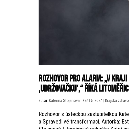
rozhovor pro alarm: „V kraji 
‚udržovačku‘,“ říká litoměři
autor:
Kateřina Stojanová
|
Zář 16, 2024
|
Krajská zdravo
Rozhovor s ústeckou zastupitelkou Kate
a Spravedlivé transformaci. Autorka: E
Stojanové Litoměřická politička Kateřina 