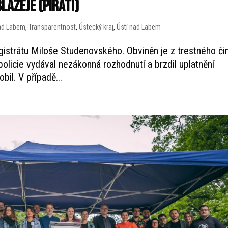
lažeje (Piráti)
nad Labem
,
Transparentnost
,
Ústecký kraj
,
Ústí nad Labem
gistrátu Miloše Studenovského. Obviněn je z trestného či
olicie vydával nezákonná rozhodnutí a brzdil uplatnění
il. V případě...