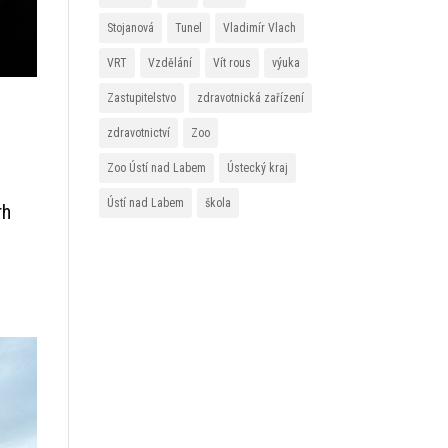
Stojanová
Tunel
Vladimír Vlach
VRT
Vzdělání
Vít rous
výuka
Zastupitelstvo
zdravotnická zařízení
zdravotnictví
Zoo
Zoo Ústí nad Labem
Ústecký kraj
Ústí nad Labem
škola
rh