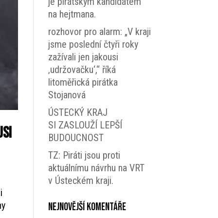
je pirátským kandidátem
na hejtmana.
rozhovor pro alarm: „V kraji
jsme poslední čtyři roky
zažívali jen jakousi
‚udržovačku‘,“ říká
litoměřická pirátka
Stojanová
ÚSTECKÝ KRAJ
SI ZASLOUŽÍ LEPŠÍ
usi
BUDOUCNOST
TZ: Piráti jsou proti
aktuálnímu návrhu na VRT
v Ústeckém kraji.
i
ny
Nejnovější komentáře