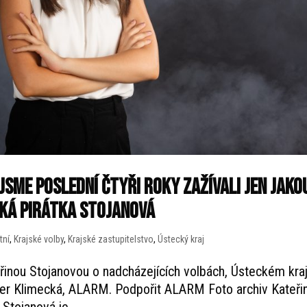
jsme poslední čtyři roky zažívali jen jako
cká pirátka Stojanová
tní
,
Krajské volby
,
Krajské zastupitelstvo
,
Ústecký kraj
řinou Stojanovou o nadcházejících volbách, Ústeckém kraj
ster Klimecká, ALARM. Podpořit ALARM Foto archiv Kateři
Stojanová je...