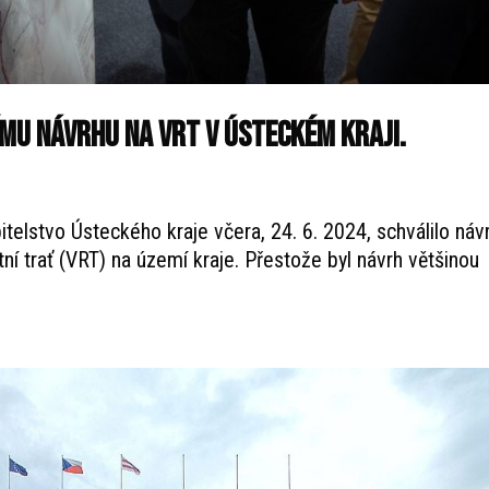
ímu návrhu na VRT v Ústeckém kraji.
telstvo Ústeckého kraje včera, 24. 6. 2024, schválilo náv
ní trať (VRT) na území kraje. Přestože byl návrh většinou