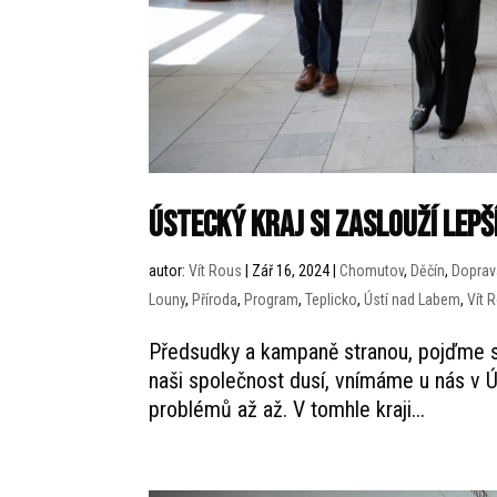
ÚSTECKÝ KRAJ SI ZASLOUŽÍ LEP
autor:
Vít Rous
|
Zář 16, 2024
|
Chomutov
,
Děčín
,
Doprav
Louny
,
Příroda
,
Program
,
Teplicko
,
Ústí nad Labem
,
Vít 
Předsudky a kampaně stranou, pojďme si 
naši společnost dusí, vnímáme u nás v Ú
problémů až až. V tomhle kraji...