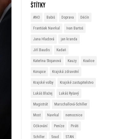
Štítky
ANO
Babiš
Doprava
Děčín
František Navrkal
Ivan Bartoš
Jana Hladová
jan kranda
Jiří Baudis
Kadaň
Kateřina Stojanová
Kauzy
Koalice
Korupce
Krajská zdravotní
Krajské volby
Krajské zastupitelstvo
Lukáš Blažej
Lukáš Ryšavý
Magistrát
Marschallová-Schiller
Most
Navrkal
nemocnice
Očkování
Peníze
Piráti
Schiller
Soud
STAN