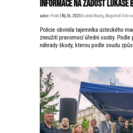
informace na žádost Lukáše B
autor:
Piráti
|
Říj 26, 2023
|
Lukáš Blažej
,
Magistrát Ústí 
Policie obvinila tajemníka ústeckého ma
zneužití pravomocí úřední osoby. Podle p
náhrady škody, kterou podle soudu způsob