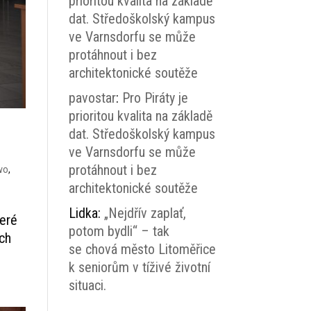
prioritou kvalita na základě
dat. Středoškolský kampus
ve Varnsdorfu se může
protáhnout i bez
architektonické soutěže
pavostar
:
Pro Piráty je
prioritou kvalita na základě
dat. Středoškolský kampus
ve Varnsdorfu se může
protáhnout i bez
tvo
,
architektonické soutěže
Lidka
:
„Nejdřív zaplať,
teré
potom bydli“ – tak
ích
se chová město Litoměřice
k seniorům v tíživé životní
situaci.