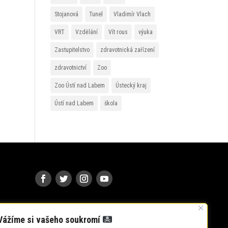
Stojanová
Tunel
Vladimír Vlach
VRT
Vzdělání
Vít rous
výuka
Zastupitelstvo
zdravotnická zařízení
zdravotnictví
Zoo
Zoo Ústí nad Labem
Ústecký kraj
Ústí nad Labem
škola
Vážíme si vašeho soukromí