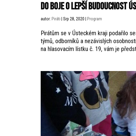
Do boje o lepší budoucnost Ús
autor:
Piráti
|
Srp 28, 2020
|
Program
Pirátům se v Ústeckém kraji podařilo ses
týmů, odborníků a nezávislých osobností
na hlasovacím lístku č. 19, vám je předs