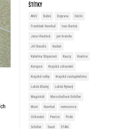
Štítky
ANO
Babiš
Doprava
Děčín
František Navrkal
Ivan Bartoš
Jana Hladová
jan kranda
Jiří Baudis
Kadaň
Kateřina Stojanová
Kauzy
Koalice
Korupce
Krajská zdravotní
Krajské volby
Krajské zastupitelstvo
Lukáš Blažej
Lukáš Ryšavý
Magistrát
Marschallová-Schiller
ích
Most
Navrkal
nemocnice
Očkování
Peníze
Piráti
Schiller
Soud
STAN