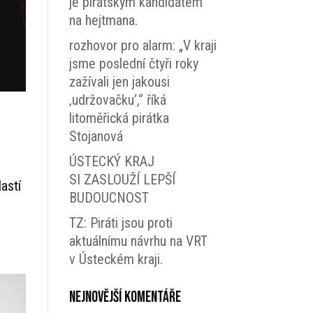
je pirátským kandidátem
na hejtmana.
rozhovor pro alarm: „V kraji
jsme poslední čtyři roky
zažívali jen jakousi
‚udržovačku‘,“ říká
litoměřická pirátka
Stojanová
ÚSTECKÝ KRAJ
SI ZASLOUŽÍ LEPŠÍ
astí
BUDOUCNOST
TZ: Piráti jsou proti
aktuálnímu návrhu na VRT
v Ústeckém kraji.
Nejnovější komentáře