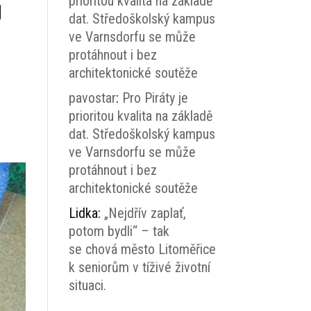
prioritou kvalita na základě
ů
dat. Středoškolský kampus
ve Varnsdorfu se může
protáhnout i bez
architektonické soutěže
pavostar
:
Pro Piráty je
prioritou kvalita na základě
dat. Středoškolský kampus
ve Varnsdorfu se může
protáhnout i bez
architektonické soutěže
Lidka
:
„Nejdřív zaplať,
potom bydli“ – tak
se chová město Litoměřice
k seniorům v tíživé životní
situaci.