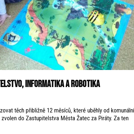
telstvo, informatika a robotika
izovat těch přibližně 12 měsíců, které uběhly od komunáln
l zvolen do Zastupitelstva Města Žatec za Piráty. Za ten