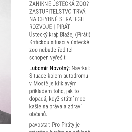
ZANIKNE ÚSTECKÁ ZOO?
ZASTUPITELSTVO TRVÁ
NA CHYBNÉ STRATEGII
ROZVOJE | PIRÁTI |
Ústecký kraj
:
Blažej (Piráti):
Kritickou situaci v ústecké
zoo nebude ředitel
schopen vyřešit
Lubomír Novotný
:
Navrkal:
Situace kolem autodromu
v Mostě je křiklavým
příkladem toho, jak to
dopadá, když státní moc
kašle na práva a zdraví
občanů.
pavostar
:
Pro Piráty je