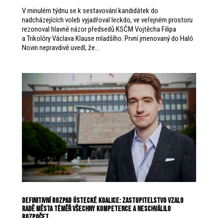
V minulém týdnu se k sestavování kandidátek do
nadcházejících voleb vyjadřoval leckdo, ve veřejném prostoru
rezonoval hlavně názor předsedů KSČM Vojtěcha Filipa
a Trikolóry Václava Klause mladšího. První jmenovaný do Haló
Novin nepravdivě uvedl, že...
Definitivní rozpad ústecké koalice: zastupitelstvo vzalo
Radě města téměř všechny kompetence a neschválilo
rozpočet