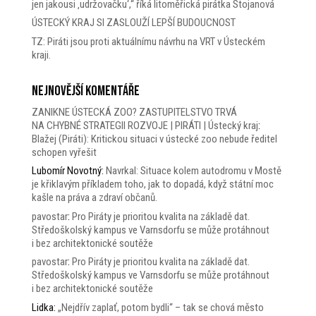
jen jakousi ‚udržovačku‘,“ říká litoměřická pirátka Stojanová
ÚSTECKÝ KRAJ SI ZASLOUŽÍ LEPŠÍ BUDOUCNOST
TZ: Piráti jsou proti aktuálnímu návrhu na VRT v Ústeckém
kraji.
Nejnovější komentáře
ZANIKNE ÚSTECKÁ ZOO? ZASTUPITELSTVO TRVÁ
NA CHYBNÉ STRATEGII ROZVOJE | PIRÁTI | Ústecký kraj
:
Blažej (Piráti): Kritickou situaci v ústecké zoo nebude ředitel
schopen vyřešit
Lubomír Novotný
:
Navrkal: Situace kolem autodromu v Mostě
je křiklavým příkladem toho, jak to dopadá, když státní moc
kašle na práva a zdraví občanů.
pavostar
:
Pro Piráty je prioritou kvalita na základě dat.
Středoškolský kampus ve Varnsdorfu se může protáhnout
i bez architektonické soutěže
pavostar
:
Pro Piráty je prioritou kvalita na základě dat.
Středoškolský kampus ve Varnsdorfu se může protáhnout
i bez architektonické soutěže
Lidka
:
„Nejdřív zaplať, potom bydli“ – tak se chová město