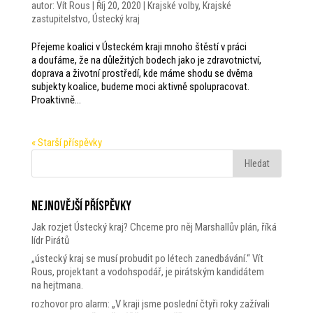
autor:
Vít Rous
|
Říj 20, 2020
|
Krajské volby
,
Krajské
zastupitelstvo
,
Ústecký kraj
Přejeme koalici v Ústeckém kraji mnoho štěstí v práci
a doufáme, že na důležitých bodech jako je zdravotnictví,
doprava a životní prostředí, kde máme shodu se dvěma
subjekty koalice, budeme moci aktivně spolupracovat.
Proaktivně...
« Starší příspěvky
Nejnovější příspěvky
Jak rozjet Ústecký kraj? Chceme pro něj Marshallův plán, říká
lídr Pirátů
„ústecký kraj se musí probudit po létech zanedbávání.“ Vít
Rous, projektant a vodohspodář, je pirátským kandidátem
na hejtmana.
rozhovor pro alarm: „V kraji jsme poslední čtyři roky zažívali