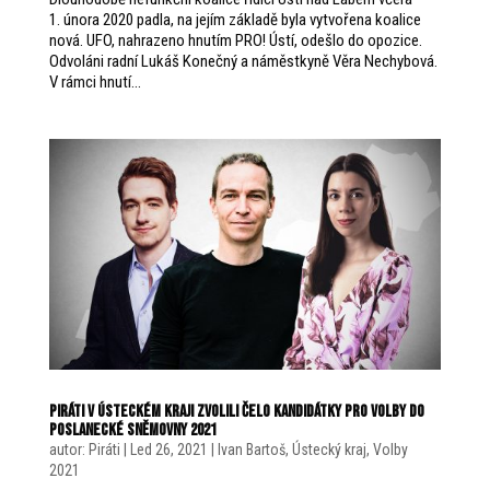
1. února 2020 padla, na jejím základě byla vytvořena koalice
nová. UFO, nahrazeno hnutím PRO! Ústí, odešlo do opozice.
Odvoláni radní Lukáš Konečný a náměstkyně Věra Nechybová.
V rámci hnutí...
Piráti v Ústeckém kraji zvolili čelo kandidátky pro volby do
Poslanecké sněmovny 2021
autor:
Piráti
|
Led 26, 2021
|
Ivan Bartoš
,
Ústecký kraj
,
Volby
2021