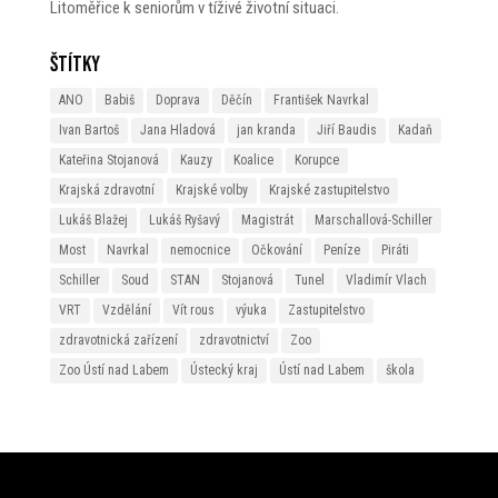
Litoměřice k seniorům v tíživé životní situaci.
Štítky
ANO
Babiš
Doprava
Děčín
František Navrkal
Ivan Bartoš
Jana Hladová
jan kranda
Jiří Baudis
Kadaň
Kateřina Stojanová
Kauzy
Koalice
Korupce
Krajská zdravotní
Krajské volby
Krajské zastupitelstvo
Lukáš Blažej
Lukáš Ryšavý
Magistrát
Marschallová-Schiller
Most
Navrkal
nemocnice
Očkování
Peníze
Piráti
Schiller
Soud
STAN
Stojanová
Tunel
Vladimír Vlach
VRT
Vzdělání
Vít rous
výuka
Zastupitelstvo
zdravotnická zařízení
zdravotnictví
Zoo
Zoo Ústí nad Labem
Ústecký kraj
Ústí nad Labem
škola