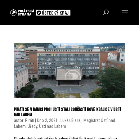
Piráti se v rámci PRO! Ústí stali součástí nové koalice v Ústí
nad Labem
autor:
Piráti
|
Úno 2, 2021
|
Lukáš Blažej
,
Magistrát Ústí nad
Labem
,
Úřady
,
Ústí nad Labem
Dlouhodobě nefunkční koalice řídící Ústí nad Labem včera