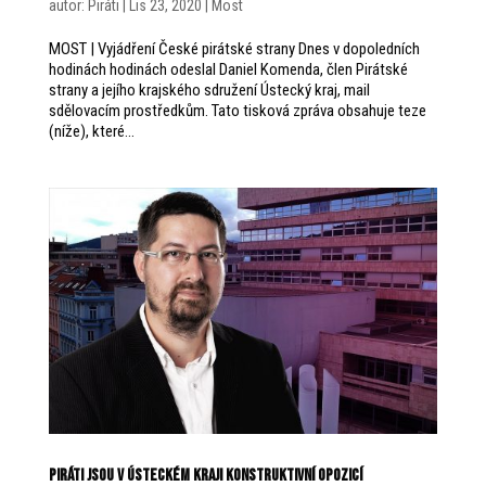
autor:
Piráti
|
Lis 23, 2020
|
Most
MOST | Vyjádření České pirátské strany Dnes v dopoledních
hodinách hodinách odeslal Daniel Komenda, člen Pirátské
strany a jejího krajského sdružení Ústecký kraj, mail
sdělovacím prostředkům. Tato tisková zpráva obsahuje teze
(níže), které...
Piráti jsou v Ústeckém kraji konstruktivní opozicí