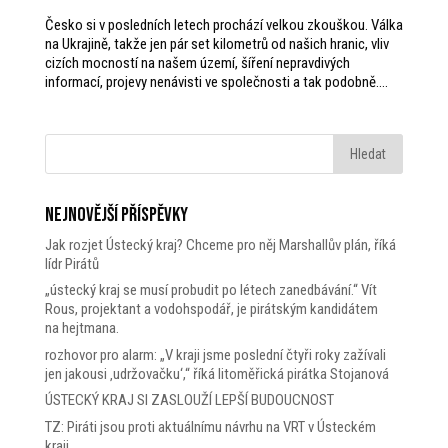
Česko si v posledních letech prochází velkou zkouškou. Válka
na Ukrajině, takže jen pár set kilometrů od našich hranic, vliv
cizích mocností na našem území, šíření nepravdivých
informací, projevy nenávisti ve společnosti a tak podobně....
Nejnovější příspěvky
Jak rozjet Ústecký kraj? Chceme pro něj Marshallův plán, říká
lídr Pirátů
„ústecký kraj se musí probudit po létech zanedbávání.“ Vít
Rous, projektant a vodohspodář, je pirátským kandidátem
na hejtmana.
rozhovor pro alarm: „V kraji jsme poslední čtyři roky zažívali
jen jakousi ‚udržovačku‘,“ říká litoměřická pirátka Stojanová
ÚSTECKÝ KRAJ SI ZASLOUŽÍ LEPŠÍ BUDOUCNOST
TZ: Piráti jsou proti aktuálnímu návrhu na VRT v Ústeckém
kraji.