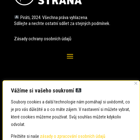
Piráti, 2024. Všechna práva vyhlazena.
Sdílejte a nechte ostatní sdílet za stejných
podmínek.
Zásady ochrany osobních údajů
Vážíme si vašeho soukromí
Soubory cookies a další technologie nám pomáhají si uvědomit, co
je pro vás důležité a o co máte zájem. V nastavení si můžete vybrat,
které cookies můžeme používat. Svůj souhlas můžete kdykoliv
odvolat.
Zadavatel: Česká pirátská strana
Zpracovatel: Česká pirátská strana
Přečtěte si naše
zásady o zpracování osobních údajů