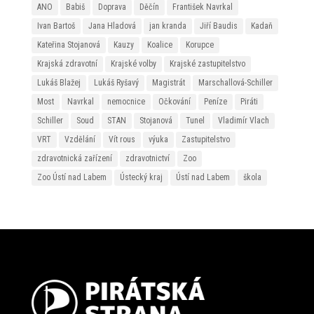
ANO
Babiš
Doprava
Děčín
František Navrkal
Ivan Bartoš
Jana Hladová
jan kranda
Jiří Baudis
Kadaň
Kateřina Stojanová
Kauzy
Koalice
Korupce
Krajská zdravotní
Krajské volby
Krajské zastupitelstvo
Lukáš Blažej
Lukáš Ryšavý
Magistrát
Marschallová-Schiller
Most
Navrkal
nemocnice
Očkování
Peníze
Piráti
Schiller
Soud
STAN
Stojanová
Tunel
Vladimír Vlach
VRT
Vzdělání
Vít rous
výuka
Zastupitelstvo
zdravotnická zařízení
zdravotnictví
Zoo
Zoo Ústí nad Labem
Ústecký kraj
Ústí nad Labem
škola