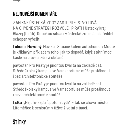
Nejnovější komentáře
ZANIKNE ÚSTECKÁ ZOO? ZASTUPITELSTVO TRVÁ
NA CHYBNÉ STRATEGII ROZVOJE | PIRÁTI | Ústecký kraj
:
Blažej (Piráti): Kritickou situaci v ústecké zoo nebude ředitel
schopen vyřešit
Lubomír Novotný
:
Navrkal: Situace kolem autodromu v Mostě
je křiklavým příkladem toho, jak to dopadá, když státní moc
kašle na práva a zdraví občanů.
pavostar
:
Pro Piráty je prioritou kvalita na základě dat.
Středoškolský kampus ve Varnsdorfu se může protáhnout
i bez architektonické soutěže
pavostar
:
Pro Piráty je prioritou kvalita na základě dat.
Středoškolský kampus ve Varnsdorfu se může protáhnout
i bez architektonické soutěže
Lidka
:
„Nejdřív zaplať, potom bydli“ – tak se chová město
Litoměřice k seniorům v tíživé životní situaci.
Štítky