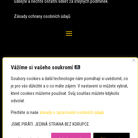
Sdílejte a nechte ostatní sdílet za stejných
podmínek.
Zásady ochrany osobních údajů
Vážíme si vašeho soukromí
Soubory cookies a další technologie nám pomáhají si uvědomit, co
je pro vás důležité a o co máte zájem. V nastavení si můžete vybrat,
které cookies můžeme používat. Svůj souhlas můžete kdykoliv
odvolat.
Zadavatel: Česká pirátská strana
Zpracovatel: Česká pirátská strana
Přečtěte si naše
zásady o zpracování osobních údajů
Občané: usteckykraj@pirati.cz
JSME PIRÁTI. JEDINÁ STRANA BEZ KORUPCE.
Média: usteckykraj@pirati.cz