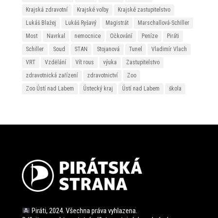
Krajská zdravotní
Krajské volby
Krajské zastupitelstvo
Lukáš Blažej
Lukáš Ryšavý
Magistrát
Marschallová-Schiller
Most
Navrkal
nemocnice
Očkování
Peníze
Piráti
Schiller
Soud
STAN
Stojanová
Tunel
Vladimír Vlach
VRT
Vzdělání
Vít rous
výuka
Zastupitelstvo
zdravotnická zařízení
zdravotnictví
Zoo
Zoo Ústí nad Labem
Ústecký kraj
Ústí nad Labem
škola
Piráti, 2024. Všechna práva vyhlazena.