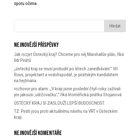
sporu očima...
Nejnovější příspěvky
Jak rozjet Ústecký kraj? Chceme pro něj Marshallův plán, říká
lídr Pirátů
„ústecký kraj se musí probudit po létech zanedbávání.“ Vít
Rous, projektant a vodohspodář, je pirátským kandidátem
na hejtmana.
rozhovor pro alarm: „V kraji jsme poslední čtyři roky zažívali
jen jakousi ‚udržovačku‘,“ říká litoměřická pirátka Stojanová
ÚSTECKÝ KRAJ SI ZASLOUŽÍ LEPŠÍ BUDOUCNOST
TZ: Piráti jsou proti aktuálnímu návrhu na VRT v Ústeckém
kraji.
Nejnovější komentáře