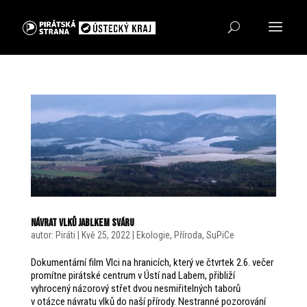
Návrat vlků jablkem sváru
autor:
Piráti
|
Kvě 25, 2022
|
Ekologie
,
Příroda
,
SuPiCe
Dokumentární film Vlci na hranicích, který ve čtvrtek 2.6. večer
promítne pirátské centrum v Ústí nad Labem, přibliží
vyhrocený názorový střet dvou nesmiřitelných taborů
v otázce návratu vlků do naší přírody. Nestranné pozorování