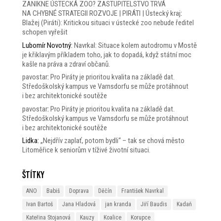
ZANIKNE ÚSTECKÁ ZOO? ZASTUPITELSTVO TRVÁ
NA CHYBNÉ STRATEGII ROZVOJE | PIRÁTI | Ústecký kraj
:
Blažej (Piráti): Kritickou situaci v ústecké zoo nebude ředitel
schopen vyřešit
Lubomír Novotný
:
Navrkal: Situace kolem autodromu v Mostě
je křiklavým příkladem toho, jak to dopadá, když státní moc
kašle na práva a zdraví občanů.
pavostar
:
Pro Piráty je prioritou kvalita na základě dat.
Středoškolský kampus ve Varnsdorfu se může protáhnout
i bez architektonické soutěže
pavostar
:
Pro Piráty je prioritou kvalita na základě dat.
Středoškolský kampus ve Varnsdorfu se může protáhnout
i bez architektonické soutěže
Lidka
:
„Nejdřív zaplať, potom bydli“ – tak se chová město
Litoměřice k seniorům v tíživé životní situaci.
Štítky
ANO
Babiš
Doprava
Děčín
František Navrkal
Ivan Bartoš
Jana Hladová
jan kranda
Jiří Baudis
Kadaň
Kateřina Stojanová
Kauzy
Koalice
Korupce