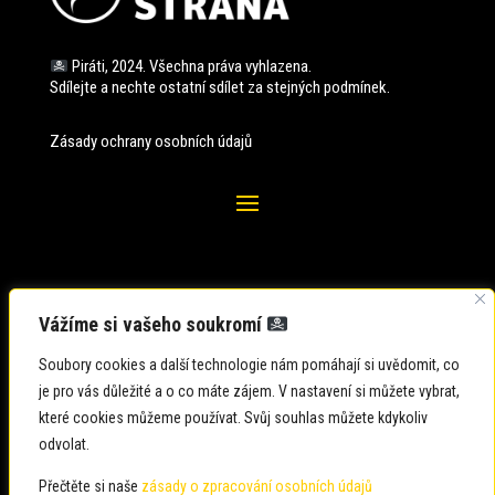
Piráti, 2024. Všechna práva vyhlazena.
Sdílejte a nechte ostatní sdílet za stejných
podmínek.
Zásady ochrany osobních údajů
Vážíme si vašeho soukromí
Soubory cookies a další technologie nám pomáhají si uvědomit, co
je pro vás důležité a o co máte zájem. V nastavení si můžete vybrat,
které cookies můžeme používat. Svůj souhlas můžete kdykoliv
odvolat.
Zadavatel: Česká pirátská strana
Zpracovatel: Česká pirátská strana
Přečtěte si naše
zásady o zpracování osobních údajů