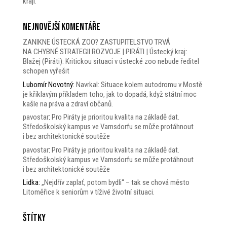
kraji.
Nejnovější komentáře
ZANIKNE ÚSTECKÁ ZOO? ZASTUPITELSTVO TRVÁ
NA CHYBNÉ STRATEGII ROZVOJE | PIRÁTI | Ústecký kraj
:
Blažej (Piráti): Kritickou situaci v ústecké zoo nebude ředitel
schopen vyřešit
Lubomír Novotný
:
Navrkal: Situace kolem autodromu v Mostě
je křiklavým příkladem toho, jak to dopadá, když státní moc
kašle na práva a zdraví občanů.
pavostar
:
Pro Piráty je prioritou kvalita na základě dat.
Středoškolský kampus ve Varnsdorfu se může protáhnout
i bez architektonické soutěže
pavostar
:
Pro Piráty je prioritou kvalita na základě dat.
Středoškolský kampus ve Varnsdorfu se může protáhnout
i bez architektonické soutěže
Lidka
:
„Nejdřív zaplať, potom bydli“ – tak se chová město
Litoměřice k seniorům v tíživé životní situaci.
Štítky