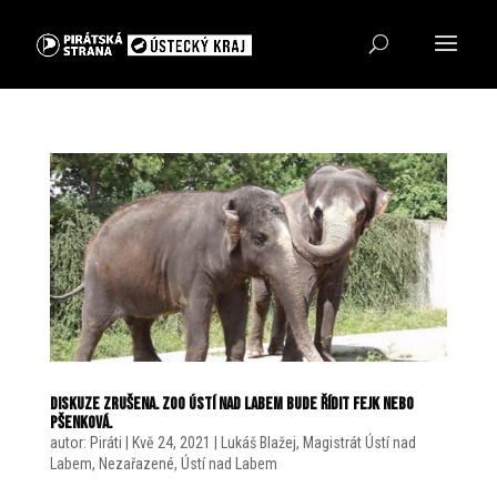
Diskuze zrušena. ZOO Ústí nad Labem bude řídit Fejk nebo
Pšenková.
autor:
Piráti
|
Kvě 24, 2021
|
Lukáš Blažej
,
Magistrát Ústí nad
Labem
,
Nezařazené
,
Ústí nad Labem