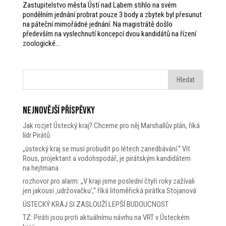
Zastupitelstvo města Ústí nad Labem stihlo na svém
pondělním jednání probrat pouze 3 body a zbytek byl přesunut
na páteční mimořádné jednání. Na magistrátě došlo
především na vyslechnutí koncepcí dvou kandidátů na řízení
zoologické...
Nejnovější příspěvky
Jak rozjet Ústecký kraj? Chceme pro něj Marshallův plán, říká
lídr Pirátů
„ústecký kraj se musí probudit po létech zanedbávání.“ Vít
Rous, projektant a vodohspodář, je pirátským kandidátem
na hejtmana.
rozhovor pro alarm: „V kraji jsme poslední čtyři roky zažívali
jen jakousi ‚udržovačku‘,“ říká litoměřická pirátka Stojanová
ÚSTECKÝ KRAJ SI ZASLOUŽÍ LEPŠÍ BUDOUCNOST
TZ: Piráti jsou proti aktuálnímu návrhu na VRT v Ústeckém