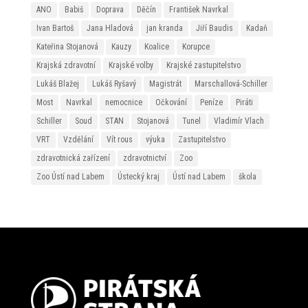
ANO
Babiš
Doprava
Děčín
František Navrkal
Ivan Bartoš
Jana Hladová
jan kranda
Jiří Baudis
Kadaň
Kateřina Stojanová
Kauzy
Koalice
Korupce
Krajská zdravotní
Krajské volby
Krajské zastupitelstvo
Lukáš Blažej
Lukáš Ryšavý
Magistrát
Marschallová-Schiller
Most
Navrkal
nemocnice
Očkování
Peníze
Piráti
Schiller
Soud
STAN
Stojanová
Tunel
Vladimír Vlach
VRT
Vzdělání
Vít rous
výuka
Zastupitelstvo
zdravotnická zařízení
zdravotnictví
Zoo
Zoo Ústí nad Labem
Ústecký kraj
Ústí nad Labem
škola