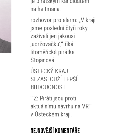
je pirátským kandidátem
na hejtmana.
rozhovor pro alarm: „V kraji
jsme poslední čtyři roky
zažívali jen jakousi
‚udržovačku‘,“ říká
litoměřická pirátka
Stojanová
ů
ÚSTECKÝ KRAJ
SI ZASLOUŽÍ LEPŠÍ
BUDOUCNOST
TZ: Piráti jsou proti
aktuálnímu návrhu na VRT
v Ústeckém kraji.
Nejnovější komentáře