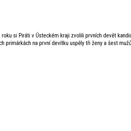
oku si Piráti v Ústeckém kraji zvolili prvních devět kandi
ch primárkách na první devítku uspěly tři ženy a šest mužů