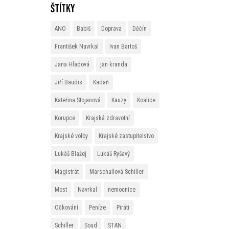
Štítky
ANO
Babiš
Doprava
Děčín
František Navrkal
Ivan Bartoš
Jana Hladová
jan kranda
Jiří Baudis
Kadaň
Kateřina Stojanová
Kauzy
Koalice
Korupce
Krajská zdravotní
Krajské volby
Krajské zastupitelstvo
Lukáš Blažej
Lukáš Ryšavý
Magistrát
Marschallová-Schiller
Most
Navrkal
nemocnice
Očkování
Peníze
Piráti
Schiller
Soud
STAN