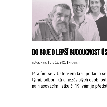
Do boje o lepší budoucnost Ús
autor:
Piráti
|
Srp 28, 2020
|
Program
Pirátům se v Ústeckém kraji podařilo ses
týmů, odborníků a nezávislých osobností
na hlasovacím lístku č. 19, vám je předs