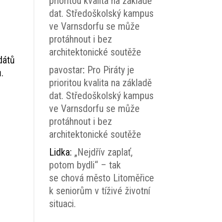
prioritou kvalita na základě
dat. Středoškolský kampus
ve Varnsdorfu se může
protáhnout i bez
architektonické soutěže
dátů
pavostar
:
Pro Piráty je
.
prioritou kvalita na základě
dat. Středoškolský kampus
ve Varnsdorfu se může
protáhnout i bez
architektonické soutěže
Lidka
:
„Nejdřív zaplať,
potom bydli“ – tak
se chová město Litoměřice
k seniorům v tíživé životní
situaci.