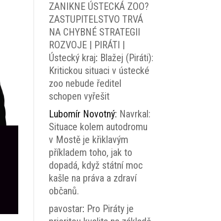
ZANIKNE ÚSTECKÁ ZOO?
ZASTUPITELSTVO TRVÁ
NA CHYBNÉ STRATEGII
ROZVOJE | PIRÁTI |
Ústecký kraj
:
Blažej (Piráti):
Kritickou situaci v ústecké
zoo nebude ředitel
schopen vyřešit
Lubomír Novotný
:
Navrkal:
Situace kolem autodromu
v Mostě je křiklavým
příkladem toho, jak to
dopadá, když státní moc
kašle na práva a zdraví
občanů.
pavostar
:
Pro Piráty je