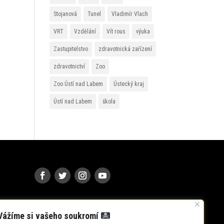
Stojanová
Tunel
Vladimír Vlach
VRT
Vzdělání
Vít rous
výuka
Zastupitelstvo
zdravotnická zařízení
zdravotnictví
Zoo
Zoo Ústí nad Labem
Ústecký kraj
Ústí nad Labem
škola
Vážíme si vašeho soukromí