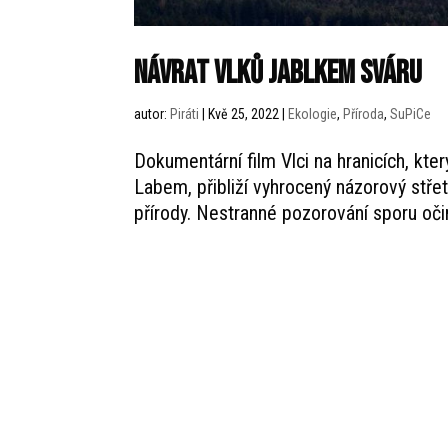
Návrat vlků jablkem sváru
autor:
Piráti
|
Kvě 25, 2022
|
Ekologie
,
Příroda
,
SuPiCe
Dokumentární film Vlci na hranicích, kte
Labem, přibliží vyhrocený názorový stře
přírody. Nestranné pozorování sporu oči