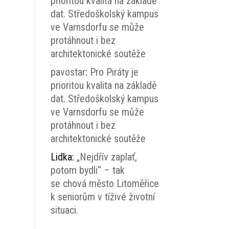
prioritou kvalita na základě
dat. Středoškolský kampus
ve Varnsdorfu se může
protáhnout i bez
architektonické soutěže
pavostar
:
Pro Piráty je
prioritou kvalita na základě
dat. Středoškolský kampus
ve Varnsdorfu se může
protáhnout i bez
architektonické soutěže
Lidka
:
„Nejdřív zaplať,
potom bydli“ – tak
se chová město Litoměřice
k seniorům v tíživé životní
situaci.