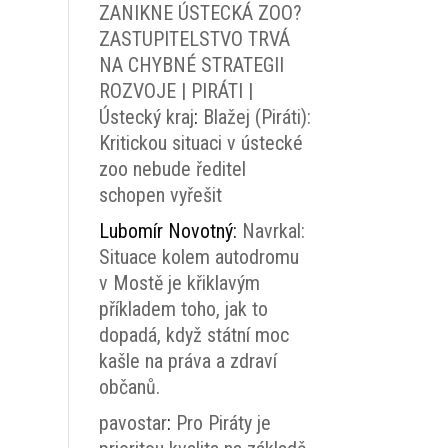
ZANIKNE ÚSTECKÁ ZOO?
ZASTUPITELSTVO TRVÁ
NA CHYBNÉ STRATEGII
ROZVOJE | PIRÁTI |
Ústecký kraj
:
Blažej (Piráti):
Kritickou situaci v ústecké
zoo nebude ředitel
schopen vyřešit
Lubomír Novotný
:
Navrkal:
Situace kolem autodromu
v Mostě je křiklavým
příkladem toho, jak to
dopadá, když státní moc
kašle na práva a zdraví
občanů.
pavostar
:
Pro Piráty je