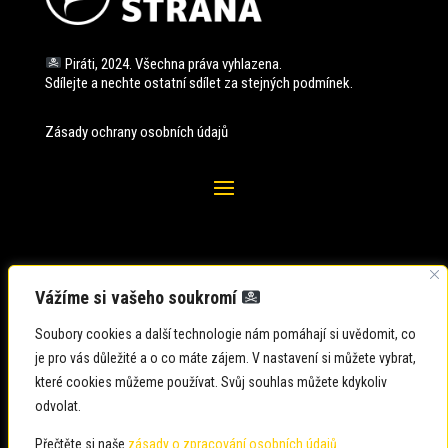
Piráti, 2024. Všechna práva vyhlazena.
Sdílejte a nechte ostatní sdílet za stejných
podmínek.
Zásady ochrany osobních údajů
Vážíme si vašeho soukromí
Soubory cookies a další technologie nám pomáhají si uvědomit, co
je pro vás důležité a o co máte zájem. V nastavení si můžete vybrat,
které cookies můžeme používat. Svůj souhlas můžete kdykoliv
odvolat.
Zadavatel: Česká pirátská strana
Zpracovatel: Česká pirátská strana
Přečtěte si naše
zásady o zpracování osobních údajů