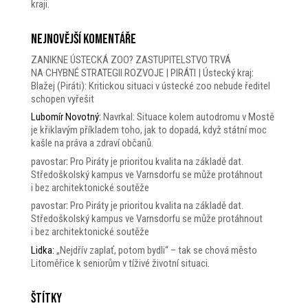
kraji.
Nejnovější komentáře
ZANIKNE ÚSTECKÁ ZOO? ZASTUPITELSTVO TRVÁ
NA CHYBNÉ STRATEGII ROZVOJE | PIRÁTI | Ústecký kraj
:
Blažej (Piráti): Kritickou situaci v ústecké zoo nebude ředitel
schopen vyřešit
Lubomír Novotný
:
Navrkal: Situace kolem autodromu v Mostě
je křiklavým příkladem toho, jak to dopadá, když státní moc
kašle na práva a zdraví občanů.
pavostar
:
Pro Piráty je prioritou kvalita na základě dat.
Středoškolský kampus ve Varnsdorfu se může protáhnout
i bez architektonické soutěže
pavostar
:
Pro Piráty je prioritou kvalita na základě dat.
Středoškolský kampus ve Varnsdorfu se může protáhnout
i bez architektonické soutěže
Lidka
:
„Nejdřív zaplať, potom bydli“ – tak se chová město
Litoměřice k seniorům v tíživé životní situaci.
Štítky