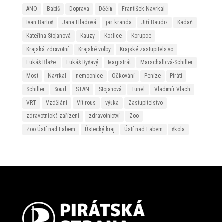
ANO
Babiš
Doprava
Děčín
František Navrkal
Ivan Bartoš
Jana Hladová
jan kranda
Jiří Baudis
Kadaň
Kateřina Stojanová
Kauzy
Koalice
Korupce
Krajská zdravotní
Krajské volby
Krajské zastupitelstvo
Lukáš Blažej
Lukáš Ryšavý
Magistrát
Marschallová-Schiller
Most
Navrkal
nemocnice
Očkování
Peníze
Piráti
Schiller
Soud
STAN
Stojanová
Tunel
Vladimír Vlach
VRT
Vzdělání
Vít rous
výuka
Zastupitelstvo
zdravotnická zařízení
zdravotnictví
Zoo
Zoo Ústí nad Labem
Ústecký kraj
Ústí nad Labem
škola