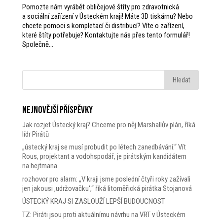
Pomozte nám vyrábět obličejové štíty pro zdravotnická
a sociální zařízení v Ústeckém kraji! Máte 3D tiskárnu? Nebo
chcete pomoci s kompletací či distribucí? Víte o zařízení,
které štíty potřebuje? Kontaktujte nás přes tento formulář!
Společně...
Nejnovější příspěvky
Jak rozjet Ústecký kraj? Chceme pro něj Marshallův plán, říká
lídr Pirátů
„ústecký kraj se musí probudit po létech zanedbávání.“ Vít
Rous, projektant a vodohspodář, je pirátským kandidátem
na hejtmana.
rozhovor pro alarm: „V kraji jsme poslední čtyři roky zažívali
jen jakousi ‚udržovačku‘,“ říká litoměřická pirátka Stojanová
ÚSTECKÝ KRAJ SI ZASLOUŽÍ LEPŠÍ BUDOUCNOST
TZ: Piráti jsou proti aktuálnímu návrhu na VRT v Ústeckém