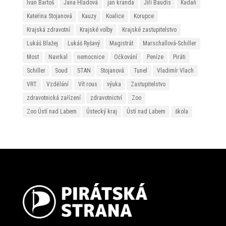
Ivan Bartoš
Jana Hladová
jan kranda
Jiří Baudis
Kadaň
Kateřina Stojanová
Kauzy
Koalice
Korupce
Krajská zdravotní
Krajské volby
Krajské zastupitelstvo
Lukáš Blažej
Lukáš Ryšavý
Magistrát
Marschallová-Schiller
Most
Navrkal
nemocnice
Očkování
Peníze
Piráti
Schiller
Soud
STAN
Stojanová
Tunel
Vladimír Vlach
VRT
Vzdělání
Vít rous
výuka
Zastupitelstvo
zdravotnická zařízení
zdravotnictví
Zoo
Zoo Ústí nad Labem
Ústecký kraj
Ústí nad Labem
škola