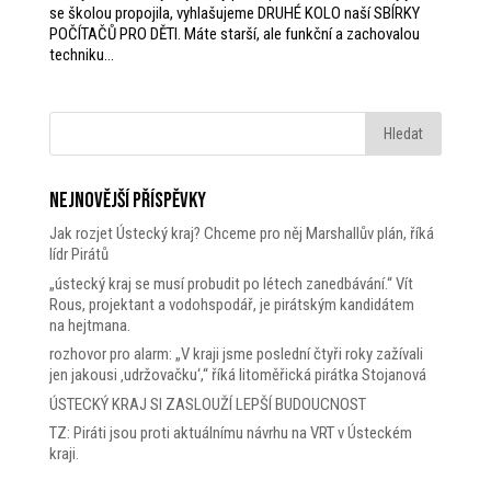
se školou propojila, vyhlašujeme DRUHÉ KOLO naší SBÍRKY
POČÍTAČŮ PRO DĚTI. Máte starší, ale funkční a zachovalou
techniku...
Nejnovější příspěvky
Jak rozjet Ústecký kraj? Chceme pro něj Marshallův plán, říká
lídr Pirátů
„ústecký kraj se musí probudit po létech zanedbávání.“ Vít
Rous, projektant a vodohspodář, je pirátským kandidátem
na hejtmana.
rozhovor pro alarm: „V kraji jsme poslední čtyři roky zažívali
jen jakousi ‚udržovačku‘,“ říká litoměřická pirátka Stojanová
ÚSTECKÝ KRAJ SI ZASLOUŽÍ LEPŠÍ BUDOUCNOST
TZ: Piráti jsou proti aktuálnímu návrhu na VRT v Ústeckém
kraji.