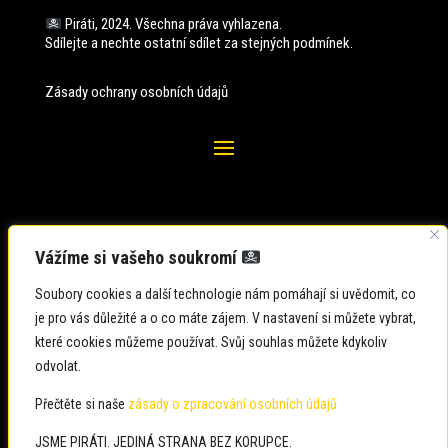
Piráti, 2024. Všechna práva vyhlazena.
Sdílejte a nechte ostatní sdílet za stejných
podmínek.
Zásady ochrany osobních údajů
Vážíme si vašeho soukromí
Soubory cookies a další technologie nám pomáhají si uvědomit, co
je pro vás důležité a o co máte zájem. V nastavení si můžete vybrat,
které cookies můžeme používat. Svůj souhlas můžete kdykoliv
odvolat.
Zadavatel: Česká pirátská strana
Zpracovatel: Česká pirátská strana
Přečtěte si naše
zásady o zpracování osobních údajů
Občané: usteckykraj@pirati.cz
JSME PIRÁTI. JEDINÁ STRANA BEZ KORUPCE.