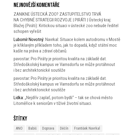
Nejnovější komentáře
ZANIKNE ÚSTECKÁ ZOO? ZASTUPITELSTVO TRVÁ
NA CHYBNÉ STRATEGII ROZVOJE | PIRÁTI | Ústecký kraj
:
Blažej (Piráti): Kritickou situaci v ústecké zoo nebude ředitel
schopen vyřešit
Lubomír Novotný
:
Navrkal: Situace kolem autodromu v Mostě
je křiklavým příkladem toho, jak to dopadá, když státní moc
kašle na práva a zdraví občanů.
pavostar
:
Pro Piráty je prioritou kvalita na základě dat.
Středoškolský kampus ve Varnsdorfu se může protáhnout
i bez architektonické soutěže
pavostar
:
Pro Piráty je prioritou kvalita na základě dat.
Středoškolský kampus ve Varnsdorfu se může protáhnout
i bez architektonické soutěže
Lidka
:
„Nejdřív zaplať, potom bydli“ – tak se chová město
Litoměřice k seniorům v tíživé životní situaci.
Štítky
ANO
Babiš
Doprava
Děčín
František Navrkal