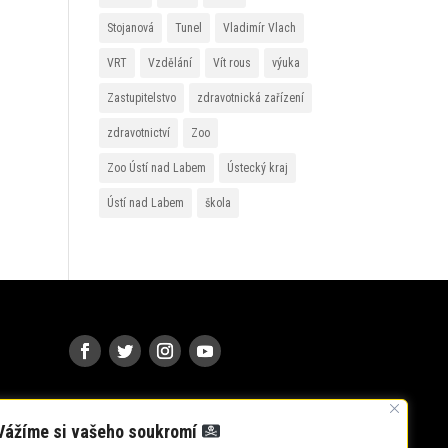
Stojanová
Tunel
Vladimír Vlach
VRT
Vzdělání
Vít rous
výuka
Zastupitelstvo
zdravotnická zařízení
zdravotnictví
Zoo
Zoo Ústí nad Labem
Ústecký kraj
Ústí nad Labem
škola
Vážíme si vašeho soukromí