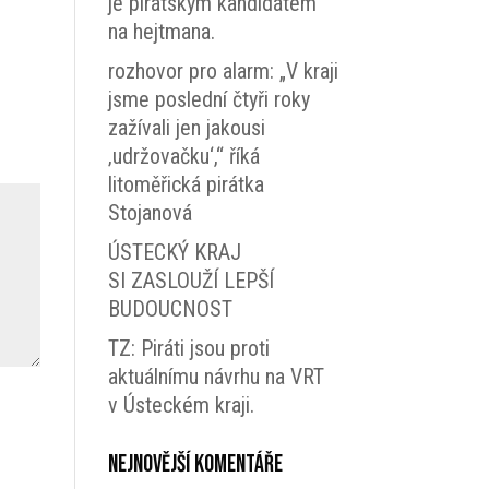
je pirátským kandidátem
na hejtmana.
rozhovor pro alarm: „V kraji
jsme poslední čtyři roky
zažívali jen jakousi
‚udržovačku‘,“ říká
litoměřická pirátka
Stojanová
ÚSTECKÝ KRAJ
SI ZASLOUŽÍ LEPŠÍ
BUDOUCNOST
TZ: Piráti jsou proti
aktuálnímu návrhu na VRT
v Ústeckém kraji.
Nejnovější komentáře