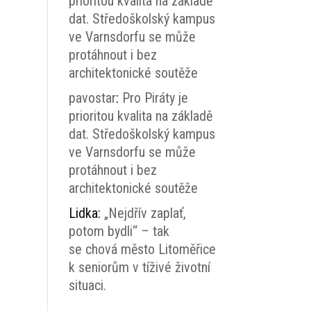
prioritou kvalita na základě
dat. Středoškolský kampus
ve Varnsdorfu se může
protáhnout i bez
architektonické soutěže
pavostar
:
Pro Piráty je
prioritou kvalita na základě
dat. Středoškolský kampus
ve Varnsdorfu se může
protáhnout i bez
architektonické soutěže
Lidka
:
„Nejdřív zaplať,
potom bydli“ – tak
se chová město Litoměřice
k seniorům v tíživé životní
situaci.