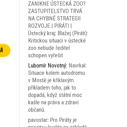
ZANIKNE ÚSTECKÁ ZOO?
ZASTUPITELSTVO TRVÁ
NA CHYBNÉ STRATEGII
ROZVOJE | PIRÁTI |
Ústecký kraj
:
Blažej (Piráti):
Kritickou situaci v ústecké
zoo nebude ředitel
schopen vyřešit
Lubomír Novotný
:
Navrkal:
Situace kolem autodromu
v Mostě je křiklavým
příkladem toho, jak to
dopadá, když státní moc
kašle na práva a zdraví
občanů.
pavostar
:
Pro Piráty je