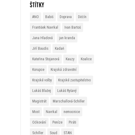
Štítky
ANO
Babiš
Doprava
Děčín
František Navrkal
Ivan Bartoš
Jana Hladová
jan kranda
Jiří Baudis
Kadaň
Kateřina Stojanová
Kauzy
Koalice
Korupce
Krajská zdravotní
Krajské volby
Krajské zastupitelstvo
Lukáš Blažej
Lukáš Ryšavý
Magistrát
Marschallová-Schiller
Most
Navrkal
nemocnice
Očkování
Peníze
Piráti
Schiller
Soud
STAN