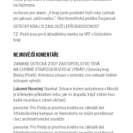
na hejtmana.
rozhovor pro alarm: „V kraji jsme poslední čtyři roky zažívali
jen jakousi ‚udržovačku‘,“ říká litoměřická pirátka Stojanová
ÚSTECKÝ KRAJ SI ZASLOUŽÍ LEPŠÍ BUDOUCNOST
TZ: Piráti jsou proti aktuálnímu návrhu na VRT v Ústeckém
kraji.
Nejnovější komentáře
ZANIKNE ÚSTECKÁ ZOO? ZASTUPITELSTVO TRVÁ
NA CHYBNÉ STRATEGII ROZVOJE | PIRÁTI | Ústecký kraj
:
Blažej (Piráti): Kritickou situaci v ústecké zoo nebude ředitel
schopen vyřešit
Lubomír Novotný
:
Navrkal: Situace kolem autodromu v Mostě
je křiklavým příkladem toho, jak to dopadá, když státní moc
kašle na práva a zdraví občanů.
pavostar
:
Pro Piráty je prioritou kvalita na základě dat.
Středoškolský kampus ve Varnsdorfu se může protáhnout
i bez architektonické soutěže
pavostar
:
Pro Piráty je prioritou kvalita na základě dat.
Středoškolský kampus ve Varnsdorfu se může protáhnout