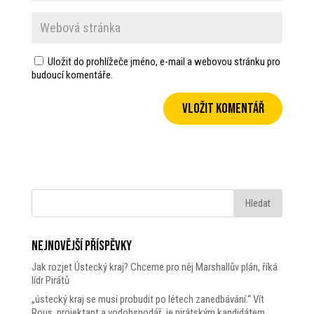
Uložit do prohlížeče jméno, e-mail a webovou stránku pro
budoucí komentáře.
Nejnovější příspěvky
Jak rozjet Ústecký kraj? Chceme pro něj Marshallův plán, říká
lídr Pirátů
„ústecký kraj se musí probudit po létech zanedbávání.“ Vít
Rous, projektant a vodohspodář, je pirátským kandidátem