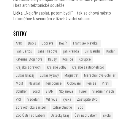
i bez architektonické soutěže
Lidka
:
„Nejdřív zaplať, potom bydli“ – tak se chová město
Litoměřice k seniorům v tíživé životní situaci.
Štítky
ANO
Babiš
Doprava
Děčín
František Navrkal
Ivan Bartoš
Jana Hladová
jan kranda
Jiří Baudis
Kadaň
Kateřina Stojanová
Kauzy
Koalice
Korupce
Krajská zdravotní
Krajské volby
Krajské zastupitelstvo
Lukáš Blažej
Lukáš Ryšavý
Magistrát
Marschallová-Schiller
Most
Navrkal
nemocnice
Očkování
Peníze
Piráti
Schiller
Soud
STAN
Stojanová
Tunel
Vladimír Vlach
VRT
Vzdělání
Vít rous
výuka
Zastupitelstvo
zdravotnická zařízení
zdravotnictví
Zoo
Zoo Ústí nad Labem
Ústecký kraj
Ústí nad Labem
škola