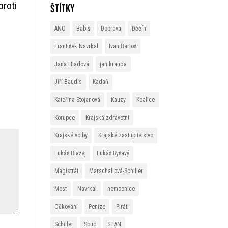
proti
Štítky
ANO
Babiš
Doprava
Děčín
František Navrkal
Ivan Bartoš
Jana Hladová
jan kranda
Jiří Baudis
Kadaň
Kateřina Stojanová
Kauzy
Koalice
Korupce
Krajská zdravotní
Krajské volby
Krajské zastupitelstvo
Lukáš Blažej
Lukáš Ryšavý
Magistrát
Marschallová-Schiller
Most
Navrkal
nemocnice
Očkování
Peníze
Piráti
Schiller
Soud
STAN