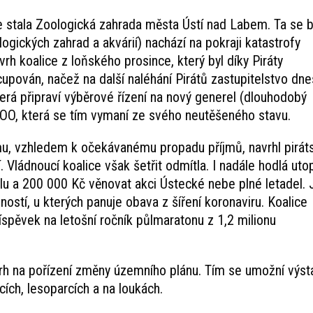
 stala Zoologická zahrada města Ústí nad Labem. Ta se 
gických zahrad a akvárií) nachází na pokraji katastrofy
vrh koalice z loňského prosince, který byl díky Piráty
pován, načež na další naléhání Pirátů zastupitelstvo dne
terá připraví výběrové řízení na nový generel (dlouhodobý
ZOO, která se tím vymaní ze svého neutěšeného stavu.
mu, vzhledem k očekávanému propadu příjmů, navrhl pirát
 Vládnoucí koalice však šetřit odmítla. I nadále hodlá utop
lu a 200 000 Kč věnovat akci Ústecké nebe plné letadel.
ostí, u kterých panuje obava z šíření koronaviru. Koalice
íspěvek na letošní ročník půlmaratonu z 1,2 milionu
vrh na pořízení změny územního plánu. Tím se umožní výs
cích, lesoparcích a na loukách.