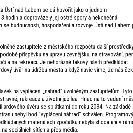
ta Ústí nad Labem se dá hovořit jako o jednom
 13 hodin a doprovázely jej ostré spory a nekonečná
ch se budoucnosti, hospodaření a rozvoje Ústí nad Labem 
olněné zastupitele z městského rozpočtu další prostředky
 podobě příspěvku na úpravu zevnějšku, na stravování, pen
ročí a na rekreaci. Je nehorázné takový návrh předkládat
ardový úvěr na údržbu města a když navíc víme, že nás ček
avek na vyplácení „náhrad“ uvolněným zastupitelům. Tyto
stravné, rekreace a životní jubilea. Hned na to vedení mě
iliardového úvěru se splátkami do roku 2034. Na základě
 stranu nebyl bod “vyplácení náhrad” schválen. Programov
edkládaných materiálech zpočátku nebyla shoda ani v rám
na sociálních sítích a přes média.