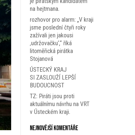
je pirátským kandidátem
na hejtmana.
rozhovor pro alarm: „V kraji
jsme poslední čtyři roky
zažívali jen jakousi
‚udržovačku‘,“ říká
litoměřická pirátka
Stojanová
ÚSTECKÝ KRAJ
SI ZASLOUŽÍ LEPŠÍ
BUDOUCNOST
TZ: Piráti jsou proti
aktuálnímu návrhu na VRT
v Ústeckém kraji.
Nejnovější komentáře