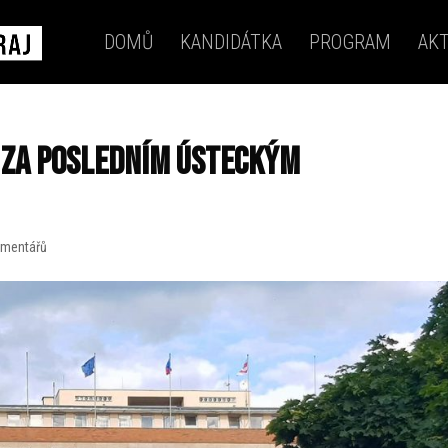
DOMŮ
KANDIDÁTKA
PROGRAM
AKT
í za posledním ústeckým
omentářů