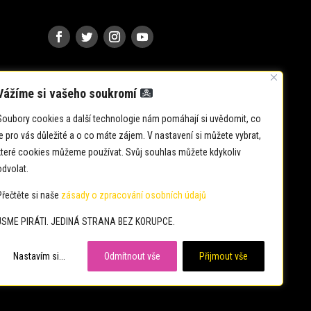
Vážíme si vašeho soukromí
Soubory cookies a další technologie nám pomáhají si uvědomit, co
je pro vás důležité a o co máte zájem. V nastavení si můžete vybrat,
které cookies můžeme používat. Svůj souhlas můžete kdykoliv
odvolat.
Přečtěte si naše
zásady o zpracování osobních údajů
JSME PIRÁTI. JEDINÁ STRANA BEZ KORUPCE.
i.cz
Nastavím si...
Odmítnout vše
Přijmout vše
cz