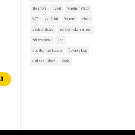
Stojanová
Tunel
Vladimír Vlach
VRT
Vzdělání
Vít rous
výuka
Zastupitelstvo
zdravotnická zařízení
zdravotnictví
Zoo
Zoo Ústí nad Labem
Ústecký kraj
Ústí nad Labem
škola