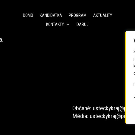
DOMŮ
KANDIDÁTKA
PROGRAM
AKTUALITY
KONTAKTY
DARUJ
a.
Občané: usteckykraj@pirat
Média: usteckykraj@pirati.