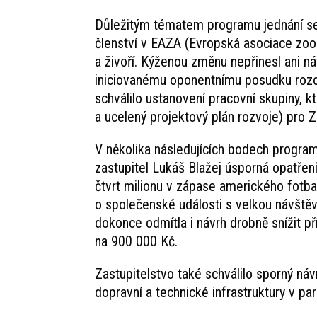
Důležitým tématem programu jednání se
členství v EAZA (Evropská asociace zoolo
a živoří. Kýženou změnu nepřinesl ani ná
iniciovanému oponentnímu posudku rozcu
schválilo ustanovení pracovní skupiny, k
a ucelený projektový plán rozvoje) pro 
V několika následujících bodech progra
zastupitel Lukáš Blažej úsporná opatření.
čtvrt milionu v zápase amerického fotba
o společenské události s velkou návštěvn
dokonce odmítla i návrh drobně snížit př
na 900 000 Kč.
Zastupitelstvo také schválilo sporný ná
dopravní a technické infrastruktury v par