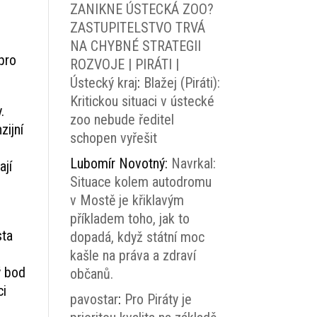
ZANIKNE ÚSTECKÁ ZOO?
ZASTUPITELSTVO TRVÁ
NA CHYBNÉ STRATEGII
pro
ROZVOJE | PIRÁTI |
Ústecký kraj
:
Blažej (Piráti):
Kritickou situaci v ústecké
.
zoo nebude ředitel
zijní
schopen vyřešit
Lubomír Novotný
:
Navrkal:
ají
Situace kolem autodromu
v Mostě je křiklavým
příkladem toho, jak to
sta
dopadá, když státní moc
kašle na práva a zdraví
ý bod
občanů.
ci
pavostar
:
Pro Piráty je