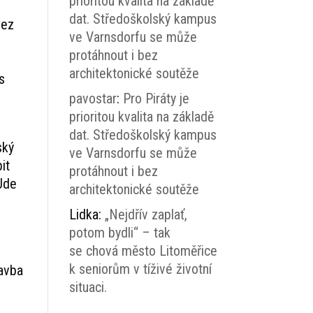
prioritou kvalita na základě
dat. Středoškolský kampus
bez
ve Varnsdorfu se může
protáhnout i bez
architektonické soutěže
s
pavostar
:
Pro Piráty je
prioritou kvalita na základě
dat. Středoškolský kampus
ský
ve Varnsdorfu se může
it
protáhnout i bez
 Jde
architektonické soutěže
Lidka
:
„Nejdřív zaplať,
potom bydli“ – tak
se chová město Litoměřice
k seniorům v tíživé životní
tavba
situaci.