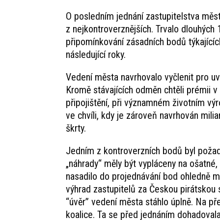
O posledním jednání zastupitelstva měs
z nejkontroverznějších. Trvalo dlouhých
připomínkování zásadních bodů týkající
následující roky.
Vedení města navrhovalo vyčlenit pro uv
Kromě stávajících odměn chtěli prémii v
připojištění, při významném životním vý
ve chvíli, kdy je zároveň navrhován mili
škrty.
Jedním z kontroverzních bodů byl požad
„náhrady“ měly být vypláceny na ošatné, 
nasadilo do projednávání bod ohledně m
výhrad zastupitelů za Českou pirátskou
“úvěr” vedení města stáhlo úplně. Na př
koalice. Ta se před jednáním dohadovala 