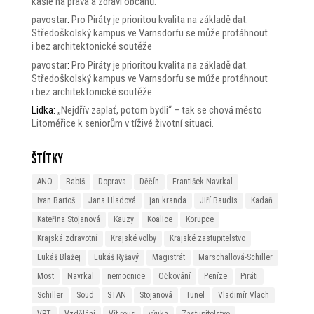
kašle na práva a zdraví občanů.
pavostar
:
Pro Piráty je prioritou kvalita na základě dat.
Středoškolský kampus ve Varnsdorfu se může protáhnout
i bez architektonické soutěže
pavostar
:
Pro Piráty je prioritou kvalita na základě dat.
Středoškolský kampus ve Varnsdorfu se může protáhnout
i bez architektonické soutěže
Lidka
:
„Nejdřív zaplať, potom bydli“ – tak se chová město
Litoměřice k seniorům v tíživé životní situaci.
Štítky
ANO
Babiš
Doprava
Děčín
František Navrkal
Ivan Bartoš
Jana Hladová
jan kranda
Jiří Baudis
Kadaň
Kateřina Stojanová
Kauzy
Koalice
Korupce
Krajská zdravotní
Krajské volby
Krajské zastupitelstvo
Lukáš Blažej
Lukáš Ryšavý
Magistrát
Marschallová-Schiller
Most
Navrkal
nemocnice
Očkování
Peníze
Piráti
Schiller
Soud
STAN
Stojanová
Tunel
Vladimír Vlach