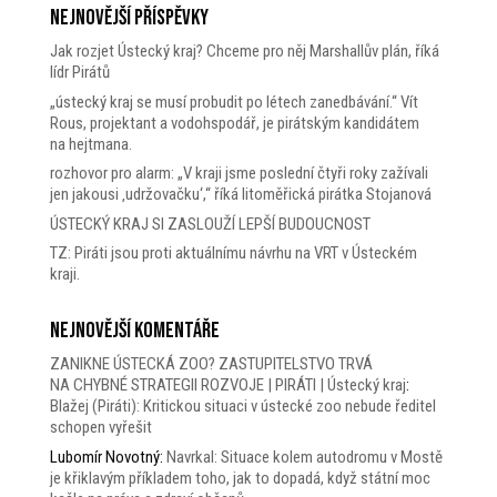
Nejnovější příspěvky
Jak rozjet Ústecký kraj? Chceme pro něj Marshallův plán, říká
lídr Pirátů
„ústecký kraj se musí probudit po létech zanedbávání.“ Vít
Rous, projektant a vodohspodář, je pirátským kandidátem
na hejtmana.
rozhovor pro alarm: „V kraji jsme poslední čtyři roky zažívali
jen jakousi ‚udržovačku‘,“ říká litoměřická pirátka Stojanová
ÚSTECKÝ KRAJ SI ZASLOUŽÍ LEPŠÍ BUDOUCNOST
TZ: Piráti jsou proti aktuálnímu návrhu na VRT v Ústeckém
kraji.
Nejnovější komentáře
ZANIKNE ÚSTECKÁ ZOO? ZASTUPITELSTVO TRVÁ
NA CHYBNÉ STRATEGII ROZVOJE | PIRÁTI | Ústecký kraj
:
Blažej (Piráti): Kritickou situaci v ústecké zoo nebude ředitel
schopen vyřešit
Lubomír Novotný
:
Navrkal: Situace kolem autodromu v Mostě
je křiklavým příkladem toho, jak to dopadá, když státní moc