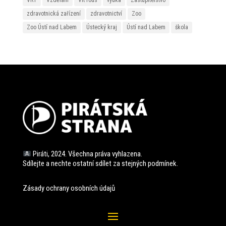
VRT
Vzdělání
Vít rous
výuka
Zastupitelstvo
zdravotnická zařízení
zdravotnictví
Zoo
Zoo Ústí nad Labem
Ústecký kraj
Ústí nad Labem
škola
Piráti, 2024. Všechna práva vyhlazena.
Sdílejte a nechte ostatní sdílet za stejných
podmínek.
Zásady ochrany osobních údajů