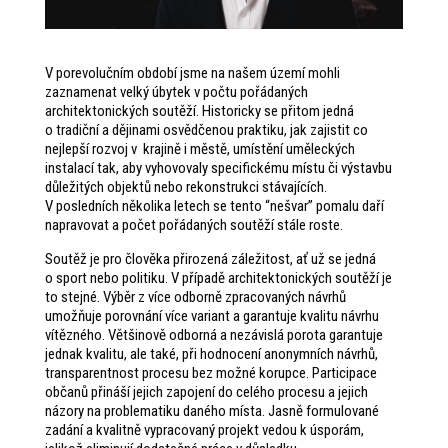
V porevolučním období jsme na našem území mohli
zaznamenat velký úbytek v počtu pořádaných
architektonických soutěží. Historicky se přitom jedná
o tradiční a dějinami osvědčenou praktiku, jak zajistit co
nejlepší rozvoj v krajině i městě, umístění uměleckých
instalací tak, aby vyhovovaly specifickému místu či výstavbu
důležitých objektů nebo rekonstrukci stávajících.
V posledních několika letech se tento “nešvar” pomalu daří
napravovat a počet pořádaných soutěží stále roste.
Soutěž je pro člověka přirozená záležitost, ať už se jedná
o sport nebo politiku. V případě architektonických soutěží je
to stejné. Výběr z více odborně zpracovaných návrhů
umožňuje porovnání více variant a garantuje kvalitu návrhu
vítězného. Většinově odborná a nezávislá porota garantuje
jednak kvalitu, ale také, při hodnocení anonymních návrhů,
transparentnost procesu bez možné korupce. Participace
občanů přináší jejich zapojení do celého procesu a jejich
názory na problematiku daného místa. Jasně formulované
zadání a kvalitně vypracovaný projekt vedou k úsporám,