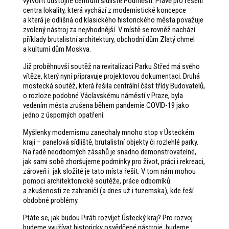
vytvořit důstojné centrum sídliště Podměstí. Právě pro řešení
centra lokality, která vychází z modernistické koncepce
a která je odlišná od klasického historického města považuje
zvolený nástroj za nejvhodnější. V místě se rovněž nachází
příklady brutalistní architektury, obchodní dům Zlatý chmel
a kulturní dům Moskva.
Již proběhnuvší soutěž na revitalizaci Parku Střed má svého
vítěze, který nyní připravuje projektovou dokumentaci. Druhá
mostecká soutěž, která řešila centrální část třídy Budovatelů,
o rozloze podobné Václavskému náměstí v Praze, byla
vedením města zrušena během pandemie COVID-19 jako
jedno z úsporných opatření.
Myšlenky modernismu zanechaly mnoho stop v Ústeckém
kraji – panelová sídliště, brutalistní objekty či rozlehlé parky.
Na řadě neodborných zásahů je snadno demonstrovatelné,
jak sami sobě zhoršujeme podmínky pro život, práci i rekreaci,
zároveň i jak složité je tato místa řešit. V tom nám mohou
pomoci architektonické soutěže, práce odborníků
a zkušenosti ze zahraničí (a dnes už i tuzemska), kde řeší
obdobné problémy.
Ptáte se, jak budou Piráti rozvíjet Ústecký kraj? Pro rozvoj
budeme využívat historicky osvědčené nástroje, budeme