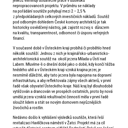
jelikož eliminují dodatečné práce v důsledku
nepropracovanosti projektu. V průměru se náklady
na pořádání soutěže pohybují mezi 2 – 2,5 %
z předpokládaných celkových investičních nákladů. Soutěž
pod odborným dohledem České komory architektů je tak
historicky osvědčený nástroj, jak zajistit rozvoj s důrazem
na kvalitu, transparentnost, odbornost či úsporu veřejných
financí.
V současné době v Ústeckém kraji probíhá či proběhlo hned
několik soutěží. Jednou z nich je krajinářsko-urbanisticko-
architektonická soutěž na okolí jezera Milada u Ústí nad
Labem. Mluvíme-li o dnešní době jako o době, kdy končí těžba
hnědého uhlí a v Ústeckém kraji vzniká krajina jezer, je
nesmírně důležité, aby tato jezera byla napojena na dopravní
infrastrukturu, a aby reflektovala zájmy všech akterů, v první
řadě však obyvatel Ústeckého kraje. Náš kraj byl dlouhodobě
vytěžován a drancován ve prospěch ostatních, proto by nová
umělá jezera vzniklá rekultivační činností měla v první řadě
sloužit lidem a stát se novým domovem nejrůznějších
živočichů a rostlin.
Nedávno došlo k vyhlášení výsledků soutěže, která řeší
revitalizaci Havlíčkova náměstí v Žatci. Projekt má za cíl