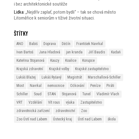
i bez architektonické soutěže
Lidka
:
„Nejdřív zaplať, potom bydli“ – tak se chová město
Litoměřice k seniorům v tíživé životní situaci.
Štítky
ANO
Babiš
Doprava
Děčín
František Navrkal
Ivan Bartoš
Jana Hladová
jan kranda
Jiří Baudis
Kadaň
Kateřina Stojanová
Kauzy
Koalice
Korupce
Krajská zdravotní
Krajské volby
Krajské zastupitelstvo
Lukáš Blažej
Lukáš Ryšavý
Magistrát
Marschallová-Schiller
Most
Navrkal
nemocnice
Očkování
Peníze
Piráti
Schiller
Soud
STAN
Stojanová
Tunel
Vladimír Vlach
VRT
Vzdělání
Vít rous
výuka
Zastupitelstvo
zdravotnická zařízení
zdravotnictví
Zoo
Zoo Ústí nad Labem
Ústecký kraj
Ústí nad Labem
škola