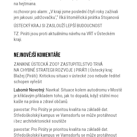
na hejtmana.
rozhovor pro alarm: „V kraji jsme poslední čtyři roky zažívali
jen jakousi ‚udržovačku‘,“ říká litoměřická pirátka Stojanová
ÚSTECKÝ KRAJ SI ZASLOUŽÍ LEPŠÍ BUDOUCNOST
TZ: Piráti jsou proti aktuálnímu návrhu na VRT v Ústeckém
kraji.
Nejnovější komentáře
ZANIKNE ÚSTECKÁ ZOO? ZASTUPITELSTVO TRVÁ
NA CHYBNÉ STRATEGII ROZVOJE | PIRÁTI | Ústecký kraj
:
Blažej (Piráti): Kritickou situaci v ústecké zoo nebude ředitel
schopen vyřešit
Lubomír Novotný
:
Navrkal: Situace kolem autodromu v Mostě
je křiklavým příkladem toho, jak to dopadá, když státní moc
kašle na práva a zdraví občanů.
pavostar
:
Pro Piráty je prioritou kvalita na základě dat.
Středoškolský kampus ve Varnsdorfu se může protáhnout
i bez architektonické soutěže
pavostar
:
Pro Piráty je prioritou kvalita na základě dat.
Středoškolský kampus ve Varnsdorfu se může protáhnout