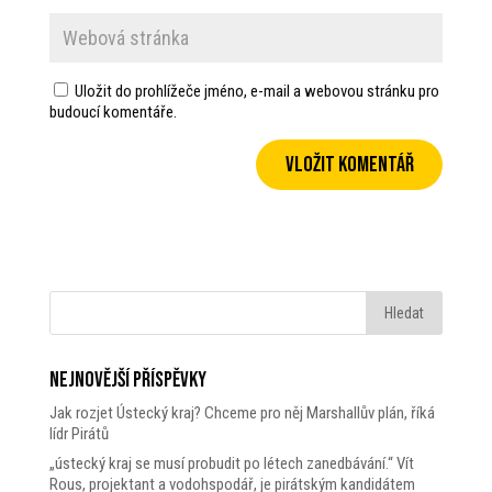
Uložit do prohlížeče jméno, e-mail a webovou stránku pro
budoucí komentáře.
Nejnovější příspěvky
Jak rozjet Ústecký kraj? Chceme pro něj Marshallův plán, říká
lídr Pirátů
„ústecký kraj se musí probudit po létech zanedbávání.“ Vít
Rous, projektant a vodohspodář, je pirátským kandidátem