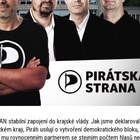
 stabilní zapojení do krajské vlády. Jak jsme deklarovali
m kraji, Piráti usilují o vytvoření demokratického bloku,
t mu rovnocenným partnerem se stejným počtem hlasů ne