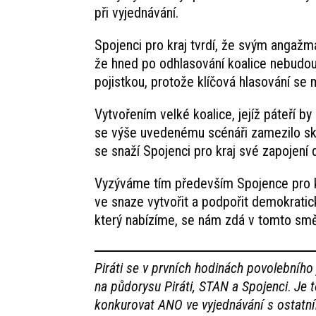
při vyjednávání.
Spojenci pro kraj tvrdí, že svým angaž
že hned po odhlasování koalice nebudou
pojistkou, protože klíčová hlasování se
Vytvořením velké koalice, jejíž páteří by
se výše uvedenému scénáři zamezilo sk
se snaží Spojenci pro kraj své zapojení 
Vyzýváme tím především Spojence pro kraj
ve snaze vytvořit a podpořit demokratic
který nabízíme, se nám zdá v tomto smě
Piráti se v prvních hodinách povolebníh
na půdorysu Piráti, STAN a Spojenci
.
Je t
konkurovat ANO ve vyjednávání s ostatní