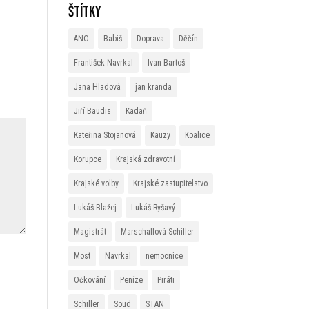
Štítky
ANO
Babiš
Doprava
Děčín
František Navrkal
Ivan Bartoš
Jana Hladová
jan kranda
Jiří Baudis
Kadaň
Kateřina Stojanová
Kauzy
Koalice
Korupce
Krajská zdravotní
Krajské volby
Krajské zastupitelstvo
Lukáš Blažej
Lukáš Ryšavý
Magistrát
Marschallová-Schiller
Most
Navrkal
nemocnice
Očkování
Peníze
Piráti
Schiller
Soud
STAN