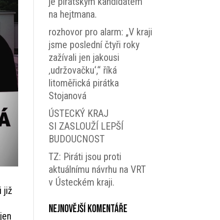
je pirátským kandidátem
na hejtmana.
rozhovor pro alarm: „V kraji
jsme poslední čtyři roky
zažívali jen jakousi
‚udržovačku‘,“ říká
litoměřická pirátka
Stojanová
ÚSTECKÝ KRAJ
SI ZASLOUŽÍ LEPŠÍ
BUDOUCNOST
TZ: Piráti jsou proti
aktuálnímu návrhu na VRT
v Ústeckém kraji.
 již
Nejnovější komentáře
jen