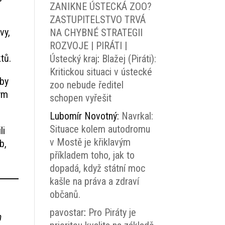
ZANIKNE ÚSTECKÁ ZOO?
ZASTUPITELSTVO TRVÁ
vy,
NA CHYBNÉ STRATEGII
ROZVOJE | PIRÁTI |
tů.
Ústecký kraj
:
Blažej (Piráti):
Kritickou situaci v ústecké
 by
zoo nebude ředitel
ým
schopen vyřešit
Lubomír Novotný
:
Navrkal:
Situace kolem autodromu
li
v Mostě je křiklavým
b,
příkladem toho, jak to
dopadá, když státní moc
kašle na práva a zdraví
občanů.
pavostar
:
Pro Piráty je
h