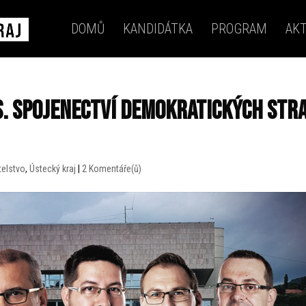
DOMŮ
KANDIDÁTKA
PROGRAM
AKT
us. Spojenectví demokratických str
telstvo
,
Ústecký kraj
|
2 Komentáře(ů)