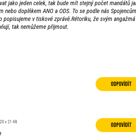
at jako jeden celek, tak bude mít stejný počet mandátů j
kem nebo doplňkem ANO a ODS. To se podle nás Spojenců
 popisujeme v tiskové zprávě.Rétoriku, že svým angažmá
aňují, tak nemůžeme přijmout.
Odpovìdìt
020 v 21:48
Odpovìdìt
?