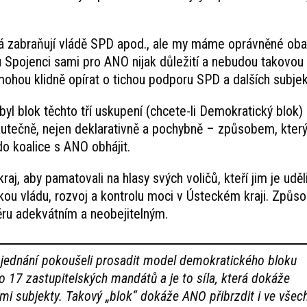
má zabraňují vládě SPD apod., ale my máme oprávněné oba
 Spojenci sami pro ANO nijak důležití a nebudou takovou
 mohou klidně opírat o tichou podporu SPD a dalších subjek
 byl blok těchto tří uskupení (chcete-li Demokratický blok)
utečně, nejen deklarativně a pochybně – způsobem, kter
do koalice s ANO obhájit.
, aby pamatovali na hlasy svých voličů, kteří jim je uděli
kou vládu, rozvoj a kontrolu moci v Ústeckém kraji. Způso
ru adekvátním a neobejitelným.
o jednání pokoušeli prosadit model demokratického bloku
o 17 zastupitelských mandátů a je to síla, která dokáže
mi subjekty. Takový „blok“ dokáže ANO přibrzdit i ve všec