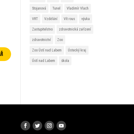
Stojanová
Tunel
Vladimír Vlach
VRT
Vzdělání
Vít rous
výuka
Zastupitelstvo
zdravotnická zařízení
zdravotnictví
Zoo
Zoo Ústí nad Labem
Ústecký kraj
Ústí nad Labem
škola