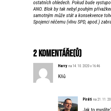
ostatních ohledech. Pokud bude vystupov
ANO. Blok by tak nebyl pouhým přívaž
samotným může stát a konsekvence toho
Spojenci něčemu (vlivu SPD, apod.) zabr
2 Komentáře(ů)
Harry
na 14. 10. 2020 v 16:46
Kňů
Piráti
na 21. 11. 2
Jak to myslíte