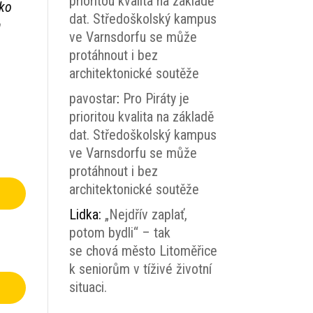
prioritou kvalita na základě
ako
dat. Středoškolský kampus
m
ve Varnsdorfu se může
protáhnout i bez
architektonické soutěže
pavostar
:
Pro Piráty je
prioritou kvalita na základě
dat. Středoškolský kampus
ve Varnsdorfu se může
protáhnout i bez
architektonické soutěže
Lidka
:
„Nejdřív zaplať,
potom bydli“ – tak
se chová město Litoměřice
k seniorům v tíživé životní
situaci.