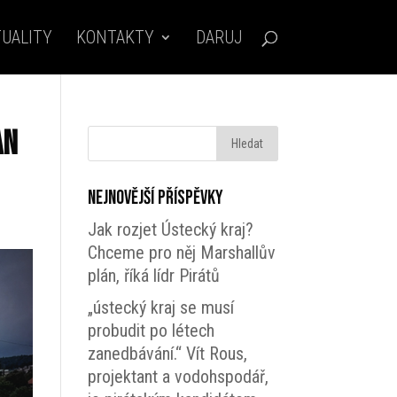
UALITY
KONTAKTY
DARUJ
an
Nejnovější příspěvky
Jak rozjet Ústecký kraj?
Chceme pro něj Marshallův
plán, říká lídr Pirátů
„ústecký kraj se musí
probudit po létech
zanedbávání.“ Vít Rous,
projektant a vodohspodář,