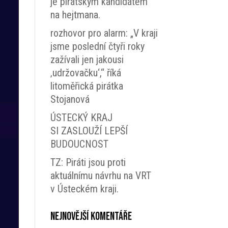
je pirátským kandidátem
na hejtmana.
rozhovor pro alarm: „V kraji
jsme poslední čtyři roky
zažívali jen jakousi
‚udržovačku‘,“ říká
litoměřická pirátka
Stojanová
ÚSTECKÝ KRAJ
SI ZASLOUŽÍ LEPŠÍ
BUDOUCNOST
TZ: Piráti jsou proti
aktuálnímu návrhu na VRT
v Ústeckém kraji.
Nejnovější komentáře