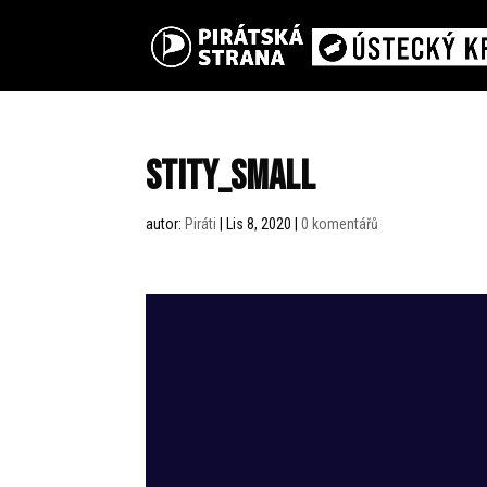
stity_small
autor:
Piráti
|
Lis 8, 2020
|
0 komentářů
Video
přehrávač