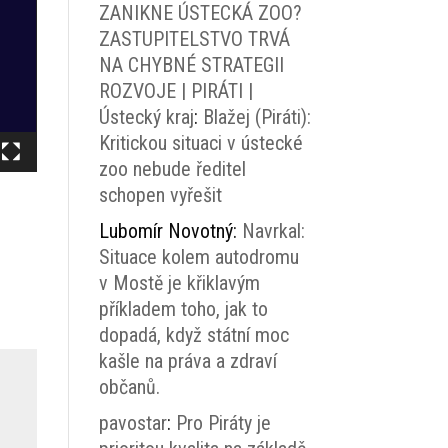
ZANIKNE ÚSTECKÁ ZOO?
ZASTUPITELSTVO TRVÁ
NA CHYBNÉ STRATEGII
ROZVOJE | PIRÁTI |
Ústecký kraj
:
Blažej (Piráti):
Kritickou situaci v ústecké
zoo nebude ředitel
schopen vyřešit
Lubomír Novotný
:
Navrkal:
Situace kolem autodromu
v Mostě je křiklavým
příkladem toho, jak to
dopadá, když státní moc
kašle na práva a zdraví
občanů.
pavostar
:
Pro Piráty je