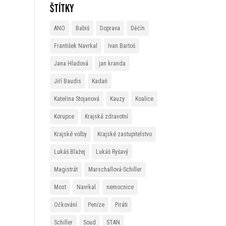
Štítky
ANO
Babiš
Doprava
Děčín
František Navrkal
Ivan Bartoš
Jana Hladová
jan kranda
Jiří Baudis
Kadaň
Kateřina Stojanová
Kauzy
Koalice
Korupce
Krajská zdravotní
Krajské volby
Krajské zastupitelstvo
Lukáš Blažej
Lukáš Ryšavý
Magistrát
Marschallová-Schiller
Most
Navrkal
nemocnice
Očkování
Peníze
Piráti
Schiller
Soud
STAN