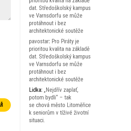
prioritou kvalita na základě
dat. Středoškolský kampus
ve Varnsdorfu se může
protáhnout i bez
architektonické soutěže
pavostar
:
Pro Piráty je
prioritou kvalita na základě
dat. Středoškolský kampus
ve Varnsdorfu se může
protáhnout i bez
architektonické soutěže
Lidka
:
„Nejdřív zaplať,
potom bydli“ – tak
se chová město Litoměřice
k seniorům v tíživé životní
situaci.