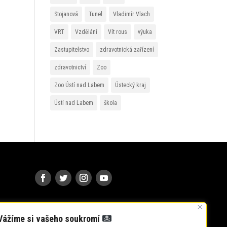
Stojanová
Tunel
Vladimír Vlach
VRT
Vzdělání
Vít rous
výuka
Zastupitelstvo
zdravotnická zařízení
zdravotnictví
Zoo
Zoo Ústí nad Labem
Ústecký kraj
Ústí nad Labem
škola
Vážíme si vašeho soukromí