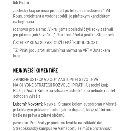
lídr Pirátů
„ústecký kraj se musí probudit po létech zanedbávání.“ Vít
Rous, projektant a vodohspodář, je pirátským kandidátem
na hejtmana.
rozhovor pro alarm: „V kraji jsme poslední čtyři roky zažívali
jen jakousi ‚udržovačku‘,“ říká litoměřická pirátka Stojanová
ÚSTECKÝ KRAJ SI ZASLOUŽÍ LEPŠÍ BUDOUCNOST
TZ: Piráti jsou proti aktuálnímu návrhu na VRT v Ústeckém
kraji.
Nejnovější komentáře
ZANIKNE ÚSTECKÁ ZOO? ZASTUPITELSTVO TRVÁ
NA CHYBNÉ STRATEGII ROZVOJE | PIRÁTI | Ústecký kraj
:
Blažej (Piráti): Kritickou situaci v ústecké zoo nebude ředitel
schopen vyřešit
Lubomír Novotný
:
Navrkal: Situace kolem autodromu v Mostě
je křiklavým příkladem toho, jak to dopadá, když státní moc
kašle na práva a zdraví občanů.
pavostar
:
Pro Piráty je prioritou kvalita na základě dat.
Středoškolský kampus ve Varnsdorfu se může protáhnout