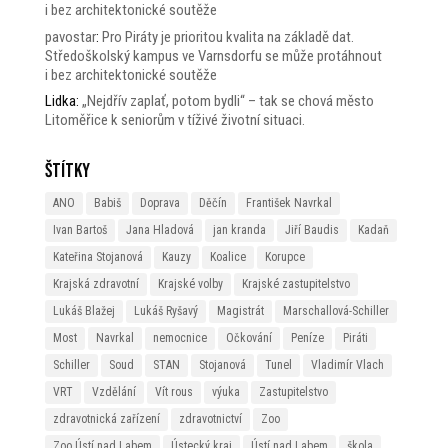
i bez architektonické soutěže
pavostar
:
Pro Piráty je prioritou kvalita na základě dat.
Středoškolský kampus ve Varnsdorfu se může protáhnout
i bez architektonické soutěže
Lidka
:
„Nejdřív zaplať, potom bydli“ – tak se chová město
Litoměřice k seniorům v tíživé životní situaci.
Štítky
ANO
Babiš
Doprava
Děčín
František Navrkal
Ivan Bartoš
Jana Hladová
jan kranda
Jiří Baudis
Kadaň
Kateřina Stojanová
Kauzy
Koalice
Korupce
Krajská zdravotní
Krajské volby
Krajské zastupitelstvo
Lukáš Blažej
Lukáš Ryšavý
Magistrát
Marschallová-Schiller
Most
Navrkal
nemocnice
Očkování
Peníze
Piráti
Schiller
Soud
STAN
Stojanová
Tunel
Vladimír Vlach
VRT
Vzdělání
Vít rous
výuka
Zastupitelstvo
zdravotnická zařízení
zdravotnictví
Zoo
Zoo Ústí nad Labem
Ústecký kraj
Ústí nad Labem
škola