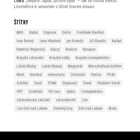
Lidka
:
„Nejdřív zaplať, potom bydli“ – tak se chová město
Litoměřice k seniorům v tíživé životní situaci.
Štítky
ANO
Babiš
Doprava
Děčín
František Navrkal
Ivan Bartoš
Jana Hladová
jan kranda
Jiří Baudis
Kadaň
Kateřina Stojanová
Kauzy
Koalice
Korupce
Krajská zdravotní
Krajské volby
Krajské zastupitelstvo
Lukáš Blažej
Lukáš Ryšavý
Magistrát
Marschallová-Schiller
Most
Navrkal
nemocnice
Očkování
Peníze
Piráti
Schiller
Soud
STAN
Stojanová
Tunel
Vladimír Vlach
VRT
Vzdělání
Vít rous
výuka
Zastupitelstvo
zdravotnická zařízení
zdravotnictví
Zoo
Zoo Ústí nad Labem
Ústecký kraj
Ústí nad Labem
škola