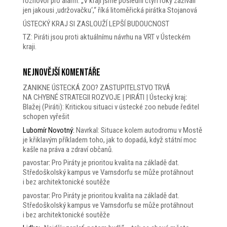
rozhovor pro alarm: „V kraji jsme poslední čtyři roky zažívali
jen jakousi ‚udržovačku‘,“ říká litoměřická pirátka Stojanová
ÚSTECKÝ KRAJ SI ZASLOUŽÍ LEPŠÍ BUDOUCNOST
TZ: Piráti jsou proti aktuálnímu návrhu na VRT v Ústeckém
kraji.
Nejnovější komentáře
ZANIKNE ÚSTECKÁ ZOO? ZASTUPITELSTVO TRVÁ
NA CHYBNÉ STRATEGII ROZVOJE | PIRÁTI | Ústecký kraj
:
Blažej (Piráti): Kritickou situaci v ústecké zoo nebude ředitel
schopen vyřešit
Lubomír Novotný
:
Navrkal: Situace kolem autodromu v Mostě
je křiklavým příkladem toho, jak to dopadá, když státní moc
kašle na práva a zdraví občanů.
pavostar
:
Pro Piráty je prioritou kvalita na základě dat.
Středoškolský kampus ve Varnsdorfu se může protáhnout
i bez architektonické soutěže
pavostar
:
Pro Piráty je prioritou kvalita na základě dat.
Středoškolský kampus ve Varnsdorfu se může protáhnout
i bez architektonické soutěže