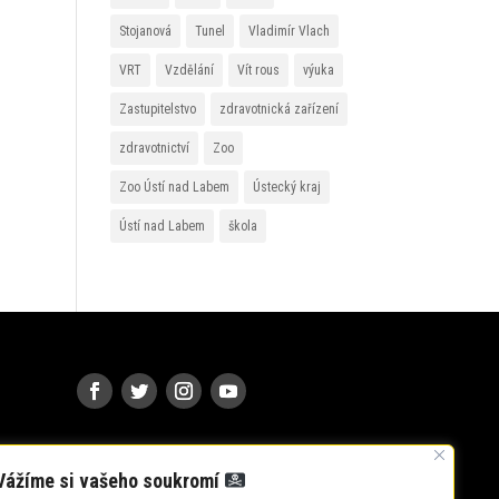
Stojanová
Tunel
Vladimír Vlach
VRT
Vzdělání
Vít rous
výuka
Zastupitelstvo
zdravotnická zařízení
zdravotnictví
Zoo
Zoo Ústí nad Labem
Ústecký kraj
Ústí nad Labem
škola
Vážíme si vašeho soukromí