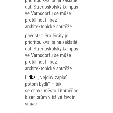
prioritou kvalita na základě
dat. Středoškolský kampus
ve Varnsdorfu se může
protáhnout i bez
architektonické soutěže
pavostar
:
Pro Piráty je
prioritou kvalita na základě
dat. Středoškolský kampus
ve Varnsdorfu se může
protáhnout i bez
architektonické soutěže
Lidka
:
„Nejdřív zaplať,
potom bydli“ – tak
se chová město Litoměřice
k seniorům v tíživé životní
situaci.