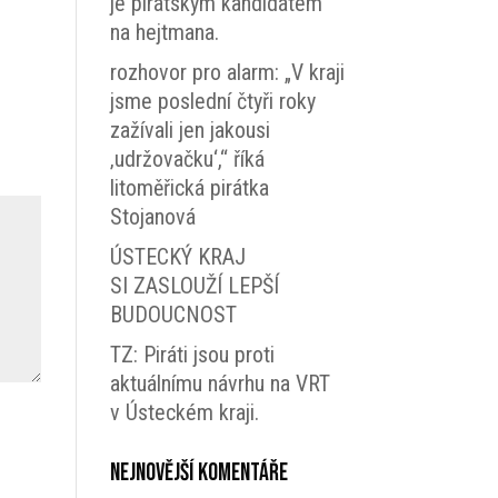
je pirátským kandidátem
na hejtmana.
rozhovor pro alarm: „V kraji
jsme poslední čtyři roky
zažívali jen jakousi
‚udržovačku‘,“ říká
litoměřická pirátka
Stojanová
ÚSTECKÝ KRAJ
SI ZASLOUŽÍ LEPŠÍ
BUDOUCNOST
TZ: Piráti jsou proti
aktuálnímu návrhu na VRT
v Ústeckém kraji.
Nejnovější komentáře