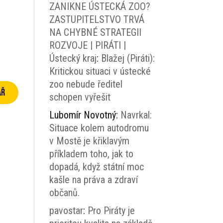
ZANIKNE ÚSTECKÁ ZOO?
ZASTUPITELSTVO TRVÁ
NA CHYBNÉ STRATEGII
ROZVOJE | PIRÁTI |
Ústecký kraj
:
Blažej (Piráti):
Kritickou situaci v ústecké
zoo nebude ředitel
schopen vyřešit
Lubomír Novotný
:
Navrkal:
Situace kolem autodromu
v Mostě je křiklavým
příkladem toho, jak to
dopadá, když státní moc
kašle na práva a zdraví
občanů.
pavostar
:
Pro Piráty je