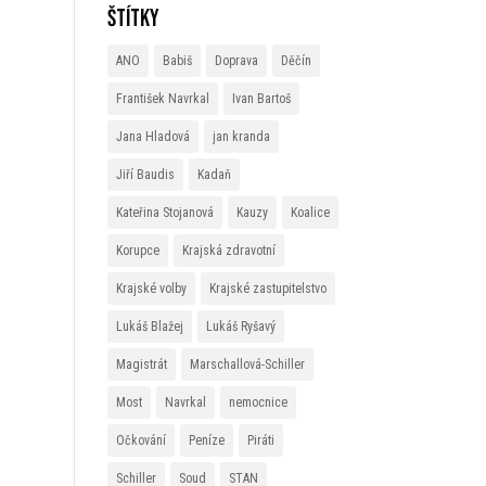
Štítky
ANO
Babiš
Doprava
Děčín
František Navrkal
Ivan Bartoš
Jana Hladová
jan kranda
Jiří Baudis
Kadaň
Kateřina Stojanová
Kauzy
Koalice
Korupce
Krajská zdravotní
Krajské volby
Krajské zastupitelstvo
Lukáš Blažej
Lukáš Ryšavý
Magistrát
Marschallová-Schiller
Most
Navrkal
nemocnice
Očkování
Peníze
Piráti
Schiller
Soud
STAN