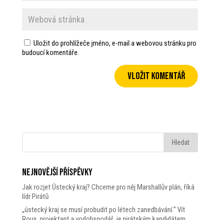
Uložit do prohlížeče jméno, e-mail a webovou stránku pro
budoucí komentáře.
Nejnovější příspěvky
Jak rozjet Ústecký kraj? Chceme pro něj Marshallův plán, říká
lídr Pirátů
„ústecký kraj se musí probudit po létech zanedbávání.“ Vít
Rous, projektant a vodohspodář, je pirátským kandidátem