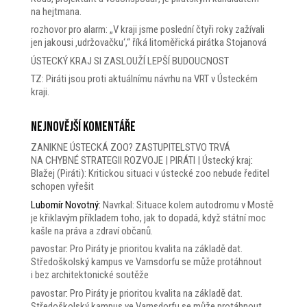
na hejtmana.
rozhovor pro alarm: „V kraji jsme poslední čtyři roky zažívali
jen jakousi ‚udržovačku‘,“ říká litoměřická pirátka Stojanová
ÚSTECKÝ KRAJ SI ZASLOUŽÍ LEPŠÍ BUDOUCNOST
TZ: Piráti jsou proti aktuálnímu návrhu na VRT v Ústeckém
kraji.
Nejnovější komentáře
ZANIKNE ÚSTECKÁ ZOO? ZASTUPITELSTVO TRVÁ
NA CHYBNÉ STRATEGII ROZVOJE | PIRÁTI | Ústecký kraj
:
Blažej (Piráti): Kritickou situaci v ústecké zoo nebude ředitel
schopen vyřešit
Lubomír Novotný
:
Navrkal: Situace kolem autodromu v Mostě
je křiklavým příkladem toho, jak to dopadá, když státní moc
kašle na práva a zdraví občanů.
pavostar
:
Pro Piráty je prioritou kvalita na základě dat.
Středoškolský kampus ve Varnsdorfu se může protáhnout
i bez architektonické soutěže
pavostar
:
Pro Piráty je prioritou kvalita na základě dat.
Středoškolský kampus ve Varnsdorfu se může protáhnout