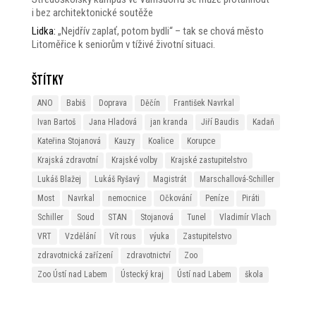
i bez architektonické soutěže
Lidka
:
„Nejdřív zaplať, potom bydli“ – tak se chová město
Litoměřice k seniorům v tíživé životní situaci.
Štítky
ANO
Babiš
Doprava
Děčín
František Navrkal
Ivan Bartoš
Jana Hladová
jan kranda
Jiří Baudis
Kadaň
Kateřina Stojanová
Kauzy
Koalice
Korupce
Krajská zdravotní
Krajské volby
Krajské zastupitelstvo
Lukáš Blažej
Lukáš Ryšavý
Magistrát
Marschallová-Schiller
Most
Navrkal
nemocnice
Očkování
Peníze
Piráti
Schiller
Soud
STAN
Stojanová
Tunel
Vladimír Vlach
VRT
Vzdělání
Vít rous
výuka
Zastupitelstvo
zdravotnická zařízení
zdravotnictví
Zoo
Zoo Ústí nad Labem
Ústecký kraj
Ústí nad Labem
škola