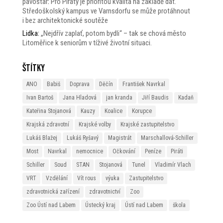
pavostar
:
Pro Piráty je prioritou kvalita na základě dat.
Středoškolský kampus ve Varnsdorfu se může protáhnout
i bez architektonické soutěže
Lidka
:
„Nejdřív zaplať, potom bydli“ – tak se chová město
Litoměřice k seniorům v tíživé životní situaci.
Štítky
ANO
Babiš
Doprava
Děčín
František Navrkal
Ivan Bartoš
Jana Hladová
jan kranda
Jiří Baudis
Kadaň
Kateřina Stojanová
Kauzy
Koalice
Korupce
Krajská zdravotní
Krajské volby
Krajské zastupitelstvo
Lukáš Blažej
Lukáš Ryšavý
Magistrát
Marschallová-Schiller
Most
Navrkal
nemocnice
Očkování
Peníze
Piráti
Schiller
Soud
STAN
Stojanová
Tunel
Vladimír Vlach
VRT
Vzdělání
Vít rous
výuka
Zastupitelstvo
zdravotnická zařízení
zdravotnictví
Zoo
Zoo Ústí nad Labem
Ústecký kraj
Ústí nad Labem
škola