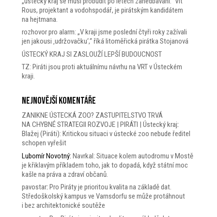
„ústecký kraj se musí probudit po létech zanedbávání.“ Vít
Rous, projektant a vodohspodář, je pirátským kandidátem
na hejtmana.
rozhovor pro alarm: „V kraji jsme poslední čtyři roky zažívali
jen jakousi ‚udržovačku‘,“ říká litoměřická pirátka Stojanová
ÚSTECKÝ KRAJ SI ZASLOUŽÍ LEPŠÍ BUDOUCNOST
TZ: Piráti jsou proti aktuálnímu návrhu na VRT v Ústeckém
kraji.
Nejnovější komentáře
ZANIKNE ÚSTECKÁ ZOO? ZASTUPITELSTVO TRVÁ
NA CHYBNÉ STRATEGII ROZVOJE | PIRÁTI | Ústecký kraj
:
Blažej (Piráti): Kritickou situaci v ústecké zoo nebude ředitel
schopen vyřešit
Lubomír Novotný
:
Navrkal: Situace kolem autodromu v Mostě
je křiklavým příkladem toho, jak to dopadá, když státní moc
kašle na práva a zdraví občanů.
pavostar
:
Pro Piráty je prioritou kvalita na základě dat.
Středoškolský kampus ve Varnsdorfu se může protáhnout
i bez architektonické soutěže