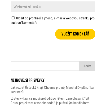
Uložit do prohlížeče jméno, e-mail a webovou stránku pro
budoucí komentáře.
Nejnovější příspěvky
Jak rozjet Ústecký kraj? Chceme pro něj Marshallův plán, říká
lídr Pirátů
„ústecký kraj se musí probudit po létech zanedbávání.“ Vít
Rous, projektant a vodohspodář, je pirátským kandidátem