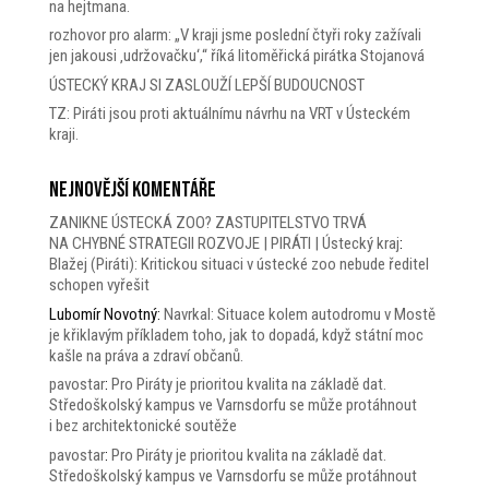
na hejtmana.
rozhovor pro alarm: „V kraji jsme poslední čtyři roky zažívali
jen jakousi ‚udržovačku‘,“ říká litoměřická pirátka Stojanová
ÚSTECKÝ KRAJ SI ZASLOUŽÍ LEPŠÍ BUDOUCNOST
TZ: Piráti jsou proti aktuálnímu návrhu na VRT v Ústeckém
kraji.
Nejnovější komentáře
ZANIKNE ÚSTECKÁ ZOO? ZASTUPITELSTVO TRVÁ
NA CHYBNÉ STRATEGII ROZVOJE | PIRÁTI | Ústecký kraj
:
Blažej (Piráti): Kritickou situaci v ústecké zoo nebude ředitel
schopen vyřešit
Lubomír Novotný
:
Navrkal: Situace kolem autodromu v Mostě
je křiklavým příkladem toho, jak to dopadá, když státní moc
kašle na práva a zdraví občanů.
pavostar
:
Pro Piráty je prioritou kvalita na základě dat.
Středoškolský kampus ve Varnsdorfu se může protáhnout
i bez architektonické soutěže
pavostar
:
Pro Piráty je prioritou kvalita na základě dat.
Středoškolský kampus ve Varnsdorfu se může protáhnout