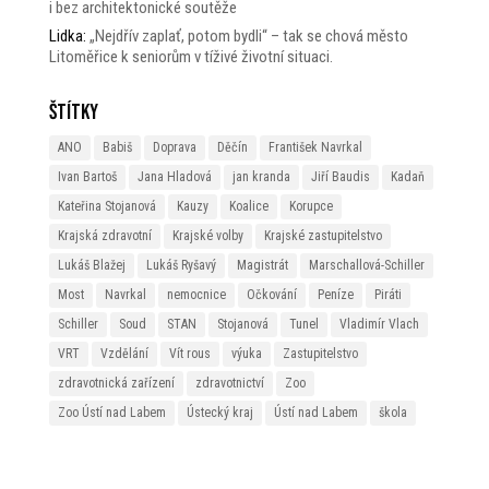
i bez architektonické soutěže
Lidka
:
„Nejdřív zaplať, potom bydli“ – tak se chová město
Litoměřice k seniorům v tíživé životní situaci.
Štítky
ANO
Babiš
Doprava
Děčín
František Navrkal
Ivan Bartoš
Jana Hladová
jan kranda
Jiří Baudis
Kadaň
Kateřina Stojanová
Kauzy
Koalice
Korupce
Krajská zdravotní
Krajské volby
Krajské zastupitelstvo
Lukáš Blažej
Lukáš Ryšavý
Magistrát
Marschallová-Schiller
Most
Navrkal
nemocnice
Očkování
Peníze
Piráti
Schiller
Soud
STAN
Stojanová
Tunel
Vladimír Vlach
VRT
Vzdělání
Vít rous
výuka
Zastupitelstvo
zdravotnická zařízení
zdravotnictví
Zoo
Zoo Ústí nad Labem
Ústecký kraj
Ústí nad Labem
škola