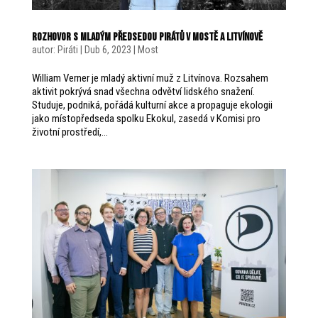
Rozhovor s mladým předsedou Pirátů v Mostě a Litvínově
autor:
Piráti
|
Dub 6, 2023
|
Most
William Verner je mladý aktivní muž z Litvínova. Rozsahem
aktivit pokrývá snad všechna odvětví lidského snažení.
Studuje, podniká, pořádá kulturní akce a propaguje ekologii
jako místopředseda spolku Ekokul, zasedá v Komisi pro
životní prostředí,...