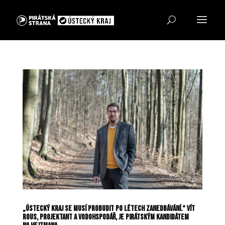
„ústecký kraj se musí probudit po létech zanedbávání.“ Vít
Rous, projektant a vodohspodář, je pirátským kandidátem