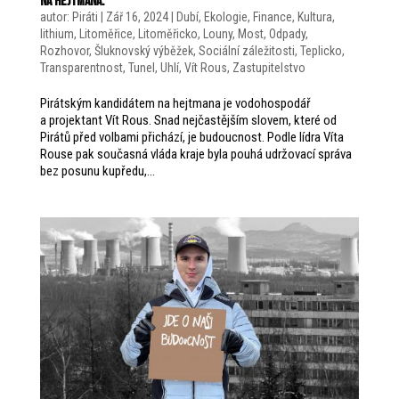
na hejtmana.
autor:
Piráti
|
Zář 16, 2024
|
Dubí
,
Ekologie
,
Finance
,
Kultura
,
lithium
,
Litoměřice
,
Litoměřicko
,
Louny
,
Most
,
Odpady
,
Rozhovor
,
Šluknovský výběžek
,
Sociální záležitosti
,
Teplicko
,
Transparentnost
,
Tunel
,
Uhlí
,
Vít Rous
,
Zastupitelstvo
Pirátským kandidátem na hejtmana je vodohospodář
a projektant Vít Rous. Snad nejčastějším slovem, které od
Pirátů před volbami přichází, je budoucnost. Podle lídra Víta
Rouse pak současná vláda kraje byla pouhá udržovací správa
bez posunu kupředu,...