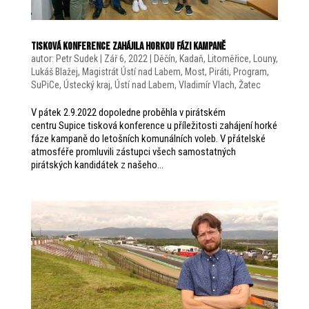
Tisková konference zahájila horkou fázi kampaně
autor:
Petr Sudek
|
Zář 6, 2022
|
Děčín
,
Kadaň
,
Litoměřice
,
Louny
,
Lukáš Blažej
,
Magistrát Ústí nad Labem
,
Most
,
Piráti
,
Program
,
SuPiCe
,
Ústecký kraj
,
Ústí nad Labem
,
Vladimír Vlach
,
Žatec
V pátek 2.9.2022 dopoledne proběhla v pirátském
centru Supice tisková konference u příležitosti zahájení horké
fáze kampaně do letošních komunálních voleb. V přátelské
atmosféře promluvili zástupci všech samostatných
pirátských kandidátek z našeho...