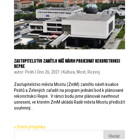
ZASTUPITELSTVO ZAMÍTLO NÁŠ NÁVRH PROJEDNAT REKONSTRUKCI
REPRE
autor:
Piráti
|
Úno 26, 2021
|
Kultura
,
Most
,
Rozvoj
Zastupitelstvo města Mostu (ZmM) zamítlo návrh koalice
Pirátů a Zelených zařadit na program jednání bod k plánované
rekonstrukci Repre. V rámci bodu jsme plánovali navrhnout
usnesení, ve kterém ZmM ukládá Radě města Mostu předložit
souhrnný...
« Starší příspěvky