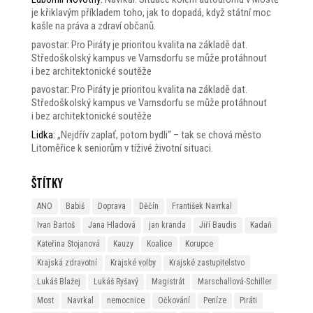
je křiklavým příkladem toho, jak to dopadá, když státní moc
kašle na práva a zdraví občanů.
pavostar
:
Pro Piráty je prioritou kvalita na základě dat.
Středoškolský kampus ve Varnsdorfu se může protáhnout
i bez architektonické soutěže
pavostar
:
Pro Piráty je prioritou kvalita na základě dat.
Středoškolský kampus ve Varnsdorfu se může protáhnout
i bez architektonické soutěže
Lidka
:
„Nejdřív zaplať, potom bydli“ – tak se chová město
Litoměřice k seniorům v tíživé životní situaci.
Štítky
ANO
Babiš
Doprava
Děčín
František Navrkal
Ivan Bartoš
Jana Hladová
jan kranda
Jiří Baudis
Kadaň
Kateřina Stojanová
Kauzy
Koalice
Korupce
Krajská zdravotní
Krajské volby
Krajské zastupitelstvo
Lukáš Blažej
Lukáš Ryšavý
Magistrát
Marschallová-Schiller
Most
Navrkal
nemocnice
Očkování
Peníze
Piráti