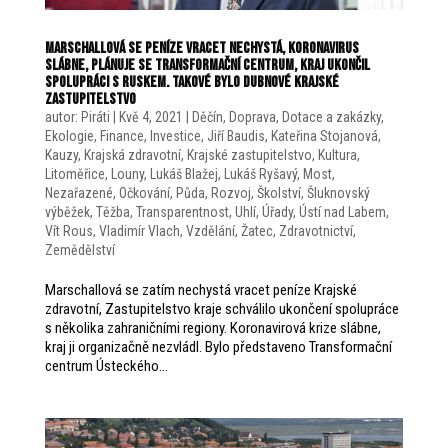
Marschallová se peníze vracet nechystá, koronavirus
slábne, plánuje se Transformační centrum, kraj ukončil
spolupráci s Ruskem. Takové bylo dubnové krajské
zastupitelstvo
autor:
Piráti
|
Kvě 4, 2021
|
Děčín
,
Doprava
,
Dotace a zakázky
,
Ekologie
,
Finance
,
Investice
,
Jiří Baudis
,
Kateřina Stojanová
,
Kauzy
,
Krajská zdravotní
,
Krajské zastupitelstvo
,
Kultura
,
Litoměřice
,
Louny
,
Lukáš Blažej
,
Lukáš Ryšavý
,
Most
,
Nezařazené
,
Očkování
,
Půda
,
Rozvoj
,
Školství
,
Šluknovský
výběžek
,
Těžba
,
Transparentnost
,
Uhlí
,
Úřady
,
Ústí nad Labem
,
Vít Rous
,
Vladimír Vlach
,
Vzdělání
,
Žatec
,
Zdravotnictví
,
Zemědělství
Marschallová se zatím nechystá vracet peníze Krajské
zdravotní, Zastupitelstvo kraje schválilo ukončení spolupráce
s několika zahraničními regiony. Koronavirová krize slábne,
kraj ji organizačně nezvládl. Bylo představeno Transformační
centrum Ústeckého...