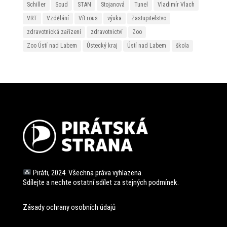
Schiller
Soud
STAN
Stojanová
Tunel
Vladimír Vlach
VRT
Vzdělání
Vít rous
výuka
Zastupitelstvo
zdravotnická zařízení
zdravotnictví
Zoo
Zoo Ústí nad Labem
Ústecký kraj
Ústí nad Labem
škola
Piráti, 2024. Všechna práva vyhlazena.
Sdílejte a nechte ostatní sdílet za stejných
podmínek.
Zásady ochrany osobních údajů