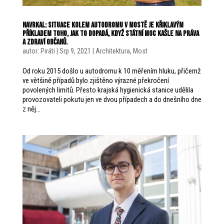
Navrkal: Situace kolem autodromu v Mostě je křiklavým
příkladem toho, jak to dopadá, když státní moc kašle na práva
a zdraví občanů.
autor:
Piráti
|
Srp 9, 2021
|
Architektura
,
Most
Od roku 2015 došlo u autodromu k 10 měřením hluku, přičemž
ve většině případů bylo zjištěno výrazné překročení
povolených limitů. Přesto krajská hygienická stanice udělila
provozovateli pokutu jen ve dvou případech a do dnešního dne
z něj...