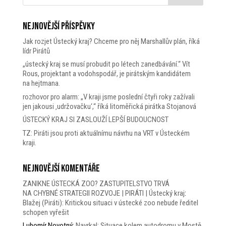
Nejnovější příspěvky
Jak rozjet Ústecký kraj? Chceme pro něj Marshallův plán, říká
lídr Pirátů
„ústecký kraj se musí probudit po létech zanedbávání.“ Vít
Rous, projektant a vodohspodář, je pirátským kandidátem
na hejtmana.
rozhovor pro alarm: „V kraji jsme poslední čtyři roky zažívali
jen jakousi ‚udržovačku‘,“ říká litoměřická pirátka Stojanová
ÚSTECKÝ KRAJ SI ZASLOUŽÍ LEPŠÍ BUDOUCNOST
TZ: Piráti jsou proti aktuálnímu návrhu na VRT v Ústeckém
kraji.
Nejnovější komentáře
ZANIKNE ÚSTECKÁ ZOO? ZASTUPITELSTVO TRVÁ
NA CHYBNÉ STRATEGII ROZVOJE | PIRÁTI | Ústecký kraj
:
Blažej (Piráti): Kritickou situaci v ústecké zoo nebude ředitel
schopen vyřešit
Lubomír Novotný
:
Navrkal: Situace kolem autodromu v Mostě