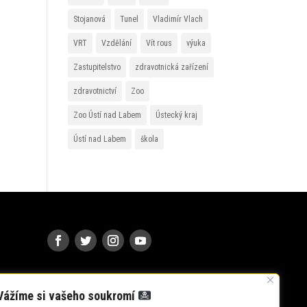
Stojanová
Tunel
Vladimír Vlach
VRT
Vzdělání
Vít rous
výuka
Zastupitelstvo
zdravotnická zařízení
zdravotnictví
Zoo
Zoo Ústí nad Labem
Ústecký kraj
Ústí nad Labem
škola
Vážíme si vašeho soukromí