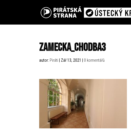
zamecka_chodba3
autor:
Piráti
|
Zář 13, 2021
|
0 komentářů