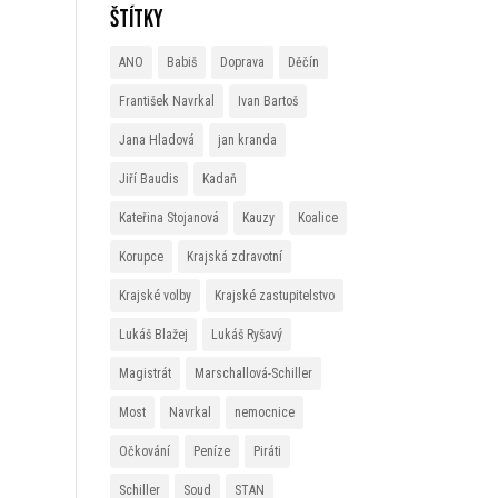
Štítky
ANO
Babiš
Doprava
Děčín
František Navrkal
Ivan Bartoš
Jana Hladová
jan kranda
Jiří Baudis
Kadaň
Kateřina Stojanová
Kauzy
Koalice
Korupce
Krajská zdravotní
Krajské volby
Krajské zastupitelstvo
Lukáš Blažej
Lukáš Ryšavý
Magistrát
Marschallová-Schiller
Most
Navrkal
nemocnice
Očkování
Peníze
Piráti
Schiller
Soud
STAN