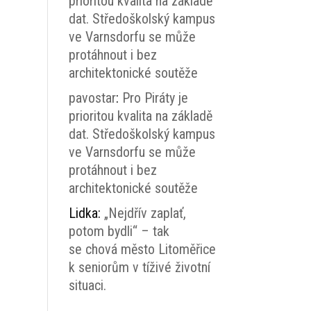
prioritou kvalita na základě
dat. Středoškolský kampus
ve Varnsdorfu se může
protáhnout i bez
architektonické soutěže
pavostar
:
Pro Piráty je
prioritou kvalita na základě
dat. Středoškolský kampus
ve Varnsdorfu se může
protáhnout i bez
architektonické soutěže
Lidka
:
„Nejdřív zaplať,
potom bydli“ – tak
se chová město Litoměřice
k seniorům v tíživé životní
situaci.