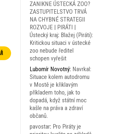
ZANIKNE ÚSTECKÁ ZOO?
ZASTUPITELSTVO TRVÁ
NA CHYBNÉ STRATEGII
ROZVOJE | PIRÁTI |
Ústecký kraj
:
Blažej (Piráti):
Kritickou situaci v ústecké
zoo nebude ředitel
schopen vyřešit
Lubomír Novotný
:
Navrkal:
Situace kolem autodromu
v Mostě je křiklavým
příkladem toho, jak to
dopadá, když státní moc
kašle na práva a zdraví
občanů.
pavostar
:
Pro Piráty je