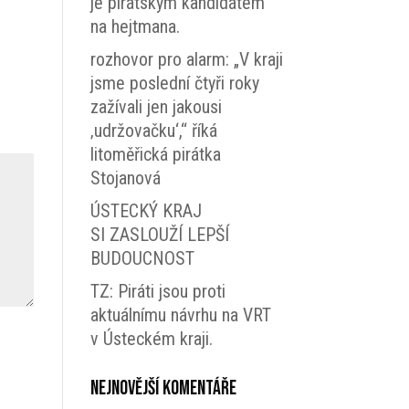
je pirátským kandidátem
na hejtmana.
rozhovor pro alarm: „V kraji
jsme poslední čtyři roky
zažívali jen jakousi
‚udržovačku‘,“ říká
litoměřická pirátka
Stojanová
ÚSTECKÝ KRAJ
SI ZASLOUŽÍ LEPŠÍ
BUDOUCNOST
TZ: Piráti jsou proti
aktuálnímu návrhu na VRT
v Ústeckém kraji.
Nejnovější komentáře