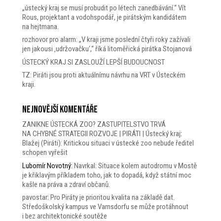
„ústecký kraj se musí probudit po létech zanedbávání.“ Vít
Rous, projektant a vodohspodář, je pirátským kandidátem
na hejtmana.
rozhovor pro alarm: „V kraji jsme poslední čtyři roky zažívali
jen jakousi ‚udržovačku‘,“ říká litoměřická pirátka Stojanová
ÚSTECKÝ KRAJ SI ZASLOUŽÍ LEPŠÍ BUDOUCNOST
TZ: Piráti jsou proti aktuálnímu návrhu na VRT v Ústeckém
kraji.
Nejnovější komentáře
ZANIKNE ÚSTECKÁ ZOO? ZASTUPITELSTVO TRVÁ
NA CHYBNÉ STRATEGII ROZVOJE | PIRÁTI | Ústecký kraj
:
Blažej (Piráti): Kritickou situaci v ústecké zoo nebude ředitel
schopen vyřešit
Lubomír Novotný
:
Navrkal: Situace kolem autodromu v Mostě
je křiklavým příkladem toho, jak to dopadá, když státní moc
kašle na práva a zdraví občanů.
pavostar
:
Pro Piráty je prioritou kvalita na základě dat.
Středoškolský kampus ve Varnsdorfu se může protáhnout
i bez architektonické soutěže