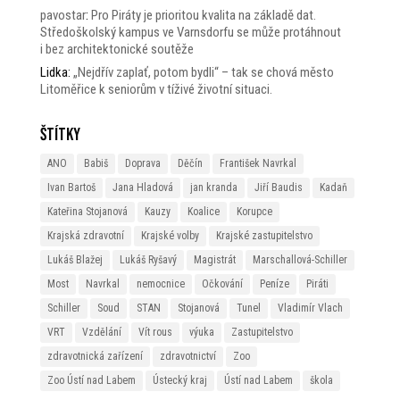
pavostar
:
Pro Piráty je prioritou kvalita na základě dat.
Středoškolský kampus ve Varnsdorfu se může protáhnout
i bez architektonické soutěže
Lidka
:
„Nejdřív zaplať, potom bydli“ – tak se chová město
Litoměřice k seniorům v tíživé životní situaci.
Štítky
ANO
Babiš
Doprava
Děčín
František Navrkal
Ivan Bartoš
Jana Hladová
jan kranda
Jiří Baudis
Kadaň
Kateřina Stojanová
Kauzy
Koalice
Korupce
Krajská zdravotní
Krajské volby
Krajské zastupitelstvo
Lukáš Blažej
Lukáš Ryšavý
Magistrát
Marschallová-Schiller
Most
Navrkal
nemocnice
Očkování
Peníze
Piráti
Schiller
Soud
STAN
Stojanová
Tunel
Vladimír Vlach
VRT
Vzdělání
Vít rous
výuka
Zastupitelstvo
zdravotnická zařízení
zdravotnictví
Zoo
Zoo Ústí nad Labem
Ústecký kraj
Ústí nad Labem
škola