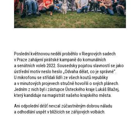
Poslední květnovou neděli proběhlo v Riegrových sadech
v Praze zahájení pirátské kampaně do komunálních
a senátních voleb 2022. Sousedsky pojatou slavností se jako
ústřední motiv neslo heslo „Odvaha dělat, co je správné“.
U mikrofonu se střídali lídři ze všech koutů republiky
a v minutových projevech stručně hovořili o svých plánech.
Jedním z nich byl i zástupce Ústeckého kraje Lukáš Blažej,
který kandiduje na magistrát našeho krajského města.
Ani odpolední déšť nevzal zúčastněným dobrou náladu
a odhodlání uspět v blížících se zářijových volbách.