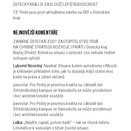
ÚSTECKÝ KRAJ SI ZASLOUŽÍ LEPŠÍ BUDOUCNOST
TZ: Piráti jsou proti aktuálnímu návrhu na VRT v Ústeckém
kraji.
Nejnovější komentáře
ZANIKNE ÚSTECKÁ ZOO? ZASTUPITELSTVO TRVÁ
NA CHYBNÉ STRATEGII ROZVOJE | PIRÁTI | Ústecký kraj
:
Blažej (Piráti): Kritickou situaci v ústecké zoo nebude ředitel
schopen vyřešit
Lubomír Novotný
:
Navrkal: Situace kolem autodromu v Mostě
je křiklavým příkladem toho, jak to dopadá, když státní moc
kašle na práva a zdraví občanů.
pavostar
:
Pro Piráty je prioritou kvalita na základě dat.
Středoškolský kampus ve Varnsdorfu se může protáhnout
i bez architektonické soutěže
pavostar
:
Pro Piráty je prioritou kvalita na základě dat.
Středoškolský kampus ve Varnsdorfu se může protáhnout
i bez architektonické soutěže
Lidka
:
„Nejdřív zaplať, potom bydli“ – tak se chová město
Litoměřice k seniorům v tíživé životní situaci.