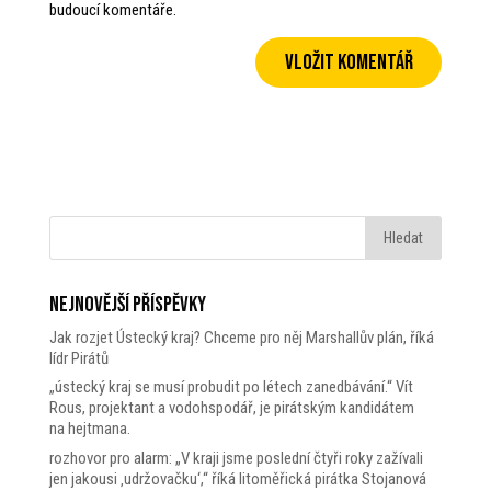
budoucí komentáře.
Nejnovější příspěvky
Jak rozjet Ústecký kraj? Chceme pro něj Marshallův plán, říká
lídr Pirátů
„ústecký kraj se musí probudit po létech zanedbávání.“ Vít
Rous, projektant a vodohspodář, je pirátským kandidátem
na hejtmana.
rozhovor pro alarm: „V kraji jsme poslední čtyři roky zažívali
jen jakousi ‚udržovačku‘,“ říká litoměřická pirátka Stojanová