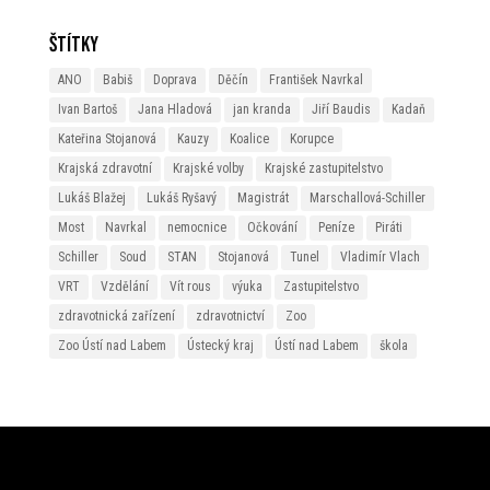
Štítky
ANO
Babiš
Doprava
Děčín
František Navrkal
Ivan Bartoš
Jana Hladová
jan kranda
Jiří Baudis
Kadaň
Kateřina Stojanová
Kauzy
Koalice
Korupce
Krajská zdravotní
Krajské volby
Krajské zastupitelstvo
Lukáš Blažej
Lukáš Ryšavý
Magistrát
Marschallová-Schiller
Most
Navrkal
nemocnice
Očkování
Peníze
Piráti
Schiller
Soud
STAN
Stojanová
Tunel
Vladimír Vlach
VRT
Vzdělání
Vít rous
výuka
Zastupitelstvo
zdravotnická zařízení
zdravotnictví
Zoo
Zoo Ústí nad Labem
Ústecký kraj
Ústí nad Labem
škola