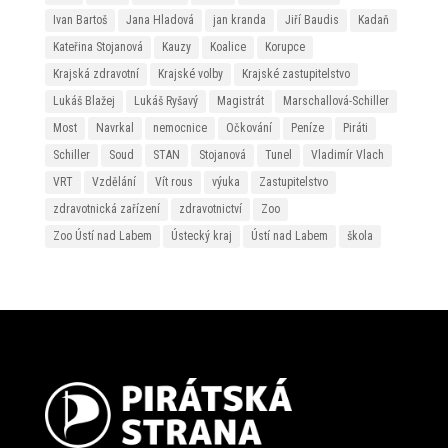
Ivan Bartoš
Jana Hladová
jan kranda
Jiří Baudis
Kadaň
Kateřina Stojanová
Kauzy
Koalice
Korupce
Krajská zdravotní
Krajské volby
Krajské zastupitelstvo
Lukáš Blažej
Lukáš Ryšavý
Magistrát
Marschallová-Schiller
Most
Navrkal
nemocnice
Očkování
Peníze
Piráti
Schiller
Soud
STAN
Stojanová
Tunel
Vladimír Vlach
VRT
Vzdělání
Vít rous
výuka
Zastupitelstvo
zdravotnická zařízení
zdravotnictví
Zoo
Zoo Ústí nad Labem
Ústecký kraj
Ústí nad Labem
škola