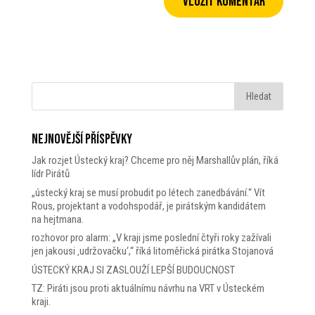
Nejnovější příspěvky
Jak rozjet Ústecký kraj? Chceme pro něj Marshallův plán, říká
lídr Pirátů
„ústecký kraj se musí probudit po létech zanedbávání.“ Vít
Rous, projektant a vodohspodář, je pirátským kandidátem
na hejtmana.
rozhovor pro alarm: „V kraji jsme poslední čtyři roky zažívali
jen jakousi ‚udržovačku‘,“ říká litoměřická pirátka Stojanová
ÚSTECKÝ KRAJ SI ZASLOUŽÍ LEPŠÍ BUDOUCNOST
TZ: Piráti jsou proti aktuálnímu návrhu na VRT v Ústeckém
kraji.