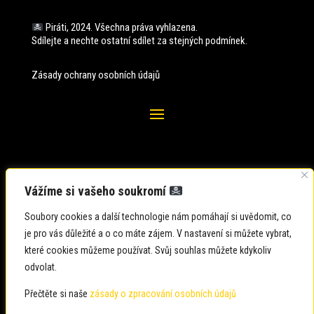
Piráti, 2024. Všechna práva vyhlazena.
Sdílejte a nechte ostatní sdílet za stejných
podmínek.
Zásady ochrany osobních údajů
Vážíme si vašeho soukromí
Soubory cookies a další technologie nám pomáhají si uvědomit, co
je pro vás důležité a o co máte zájem. V nastavení si můžete vybrat,
které cookies můžeme používat. Svůj souhlas můžete kdykoliv
odvolat.
Zadavatel: Česká pirátská strana
Zpracovatel: Česká pirátská strana
Přečtěte si naše
zásady o zpracování osobních údajů