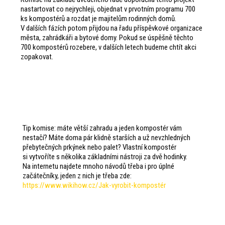
nastartovat co nejrychleji, objednat v prvotním programu 700
ks kompostérů a rozdat je majitelům rodinných domů.
V dalších fázích potom přijdou na řadu příspěvkové organizace
města, zahrádkáři a bytové domy. Pokud se úspěšně těchto
700 kompostérů rozebere, v dalších letech budeme chtít akci
zopakovat.
Tip komise: máte větší zahradu a jeden kompostér vám
nestačí? Máte doma pár klidně starších a už nevzhledných
přebytečných prkýnek nebo palet? Vlastní kompostér
si vytvoříte s několika základními nástroji za dvě hodinky.
Na internetu najdete mnoho návodů třeba i pro úplné
začátečníky, jeden z nich je třeba zde:
https://www.wikihow.cz/Jak-vyrobit-kompostér