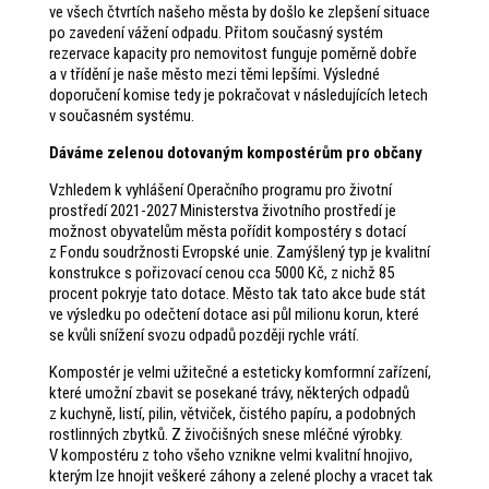
ve všech čtvrtích našeho města by došlo ke zlepšení situace
po zavedení vážení odpadu. Přitom současný systém
rezervace kapacity pro nemovitost funguje poměrně dobře
a v třídění je naše město mezi těmi lepšími. Výsledné
doporučení komise tedy je pokračovat v následujících letech
v současném systému.
Dáváme zelenou dotovaným kompostérům pro občany
Vzhledem k vyhlášení Operačního programu pro životní
prostředí 2021-2027 Ministerstva životního prostředí je
možnost obyvatelům města pořídit kompostéry s dotací
z Fondu soudržnosti Evropské unie. Zamýšlený typ je kvalitní
konstrukce s pořizovací cenou cca 5000 Kč, z nichž 85
procent pokryje tato dotace. Město tak tato akce bude stát
ve výsledku po odečtení dotace asi půl milionu korun, které
se kvůli snížení svozu odpadů později rychle vrátí.
Kompostér je velmi užitečné a esteticky komformní zařízení,
které umožní zbavit se posekané trávy, některých odpadů
z kuchyně, listí, pilin, větviček, čistého papíru, a podobných
rostlinných zbytků. Z živočišných snese mléčné výrobky.
V kompostéru z toho všeho vznikne velmi kvalitní hnojivo,
kterým lze hnojit veškeré záhony a zelené plochy a vracet tak