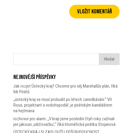
Nejnovější příspěvky
Jak rozjet Ústecký kraj? Chceme pro něj Marshallův plán, říká
lídr Pirátů
„ústecký kraj se musí probudit po létech zanedbávání.“ Vít
Rous, projektant a vodohspodář, je pirátským kandidátem
na hejtmana.
rozhovor pro alarm: „V kraji jsme poslední čtyři roky zažívali
jen jakousi ‚udržovačku‘,“ říká litoměřická pirátka Stojanová
ÚSTECKÝ KRAJ SI ZASLOUŽÍ LEPŠÍ BUDOUCNOST