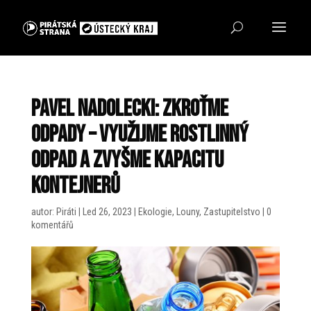
Pavel Nadolecki: Zkroťme
odpady – využijme rostlinný
odpad a zvyšme kapacitu
kontejnerů
autor:
Piráti
|
Led 26, 2023
|
Ekologie
,
Louny
,
Zastupitelstvo
|
0
komentářů