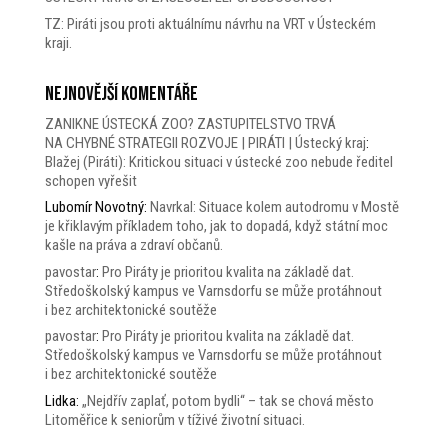
TZ: Piráti jsou proti aktuálnímu návrhu na VRT v Ústeckém
kraji.
Nejnovější komentáře
ZANIKNE ÚSTECKÁ ZOO? ZASTUPITELSTVO TRVÁ
NA CHYBNÉ STRATEGII ROZVOJE | PIRÁTI | Ústecký kraj
:
Blažej (Piráti): Kritickou situaci v ústecké zoo nebude ředitel
schopen vyřešit
Lubomír Novotný
:
Navrkal: Situace kolem autodromu v Mostě
je křiklavým příkladem toho, jak to dopadá, když státní moc
kašle na práva a zdraví občanů.
pavostar
:
Pro Piráty je prioritou kvalita na základě dat.
Středoškolský kampus ve Varnsdorfu se může protáhnout
i bez architektonické soutěže
pavostar
:
Pro Piráty je prioritou kvalita na základě dat.
Středoškolský kampus ve Varnsdorfu se může protáhnout
i bez architektonické soutěže
Lidka
:
„Nejdřív zaplať, potom bydli“ – tak se chová město
Litoměřice k seniorům v tíživé životní situaci.