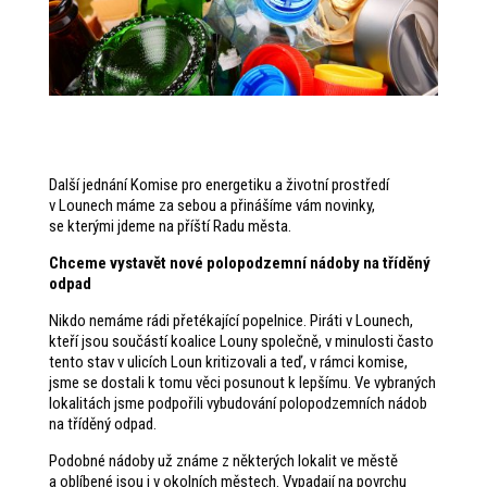
Další jednání Komise pro energetiku a životní prostředí
v Lounech máme za sebou a přinášíme vám novinky,
se kterými jdeme na příští Radu města.
Chceme vystavět nové polopodzemní nádoby na tříděný
odpad
Nikdo nemáme rádi přetékající popelnice. Piráti v Lounech,
kteří jsou součástí koalice Louny společně, v minulosti často
tento stav v ulicích Loun kritizovali a teď, v rámci komise,
jsme se dostali k tomu věci posunout k lepšímu. Ve vybraných
lokalitách jsme podpořili vybudování polopodzemních nádob
na tříděný odpad.
Podobné nádoby už známe z některých lokalit ve městě
a oblíbené jsou i v okolních městech. Vypadají na povrchu