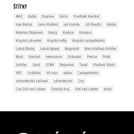
Štítky
ANO
Babiš
Doprava
Děčín
František Navrkal
Ivan Bartoš
Jana Hladová
jan kranda
Jiří Baudis
Kadaň
Kateřina Stojanová
Kauzy
Koalice
Korupce
Krajská zdravotní
Krajské volby
Krajské zastupitelstvo
Lukáš Blažej
Lukáš Ryšavý
Magistrát
Marschallová-Schiller
Most
Navrkal
nemocnice
Očkování
Peníze
Piráti
Schiller
Soud
STAN
Stojanová
Tunel
Vladimír Vlach
VRT
Vzdělání
Vít rous
výuka
Zastupitelstvo
zdravotnická zařízení
zdravotnictví
Zoo
Zoo Ústí nad Labem
Ústecký kraj
Ústí nad Labem
škola