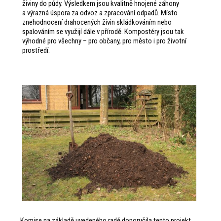
živiny do půdy. Výsledkem jsou kvalitně hnojené záhony
a výrazná úspora za odvoz a zpracování odpadů. Místo
znehodnocení drahocených živin skládkováním nebo
spalováním se využijí dále v přírodě. Kompostéry jsou tak
výhodné pro všechny – pro občany, pro město i pro životní
prostředí.
Komise na základě uvedeného radě doporučila tento projekt