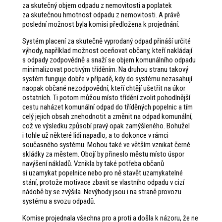
za skutečný objem odpadu z nemovitosti a poplatek
za skutečnou hmotnost odpadu z nemovitosti. A právě
poslední možnost byla komisi předložena k projednání.
Systém placení za skutečně vyprodaný odpad přináší určité
výhody, například možnost oceňovat občany, kteří nakládají
s odpady zodpovědně a snaží se objem komunálního odpadu
minimalizovat poctivým tříděním. Na druhou stranu takový
systém funguje dobře v případě, kdy do systému nezasahují
naopak občané nezodpovědní, kteří chtějí ušetřit na úkor
ostatních. Ti potom můžou místo třídění zvolit pohodlnější
cestu naházet komunální odpad do tříděných popelnic a tím
celý jejich obsah znehodnotit a změnit na odpad komunální,
což ve výsledku způsobí pravý opak zamýšleného. Bohužel
i tohle už některé lidi napadlo, a to dokonce v rámci
současného systému. Mohou také ve větším vznikat černé
skládky za městem. Obojí by přineslo městu místo úspor
navýšení nákladů. Vznikla by také potřeba občanů
si uzamykat popelnice nebo pro ně stavět uzamykatelné
stání, protože motivace zbavit se vlastního odpadu v cizí
nádobě by se zvýšila. Nevýhody jsou i na straně provozu
systému a svozu odpadů.
Komise projednala všechna pro a proti a došla k názoru, že ne