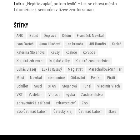
Lidka
:
„Nejdřív zaplať, potom bydli“ – tak se chová město
Litoměřice k seniorům v tíživé životní situaci.
Štítky
ANO
Babiš
Doprava
Děčín
František Navrkal
Ivan Bartoš
Jana Hladová
jan kranda
Jiří Baudis
Kadaň
Kateřina Stojanová
Kauzy
Koalice
Korupce
Krajská zdravotní
Krajské volby
Krajské zastupitelstvo
Lukáš Blažej
Lukáš Ryšavý
Magistrát
Marschallová-Schiller
Most
Navrkal
nemocnice
Očkování
Peníze
Piráti
Schiller
Soud
STAN
Stojanová
Tunel
Vladimír Vlach
VRT
Vzdělání
Vít rous
výuka
Zastupitelstvo
zdravotnická zařízení
zdravotnictví
Zoo
Zoo Ústí nad Labem
Ústecký kraj
Ústí nad Labem
škola