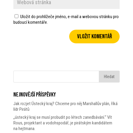
Uložit do prohlížeče jméno, e-mail a webovou stránku pro
budoucí komentáře.
Nejnovější příspěvky
Jak rozjet Ústecký kraj? Chceme pro něj Marshallův plán, říká
lídr Pirátů
„ústecký kraj se musí probudit po létech zanedbávání.“ Vít
Rous, projektant a vodohspodář, je pirátským kandidátem
na hejtmana.