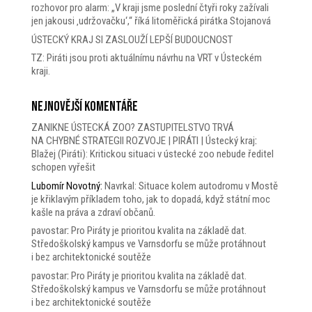
rozhovor pro alarm: „V kraji jsme poslední čtyři roky zažívali
jen jakousi ‚udržovačku‘,“ říká litoměřická pirátka Stojanová
ÚSTECKÝ KRAJ SI ZASLOUŽÍ LEPŠÍ BUDOUCNOST
TZ: Piráti jsou proti aktuálnímu návrhu na VRT v Ústeckém
kraji.
Nejnovější komentáře
ZANIKNE ÚSTECKÁ ZOO? ZASTUPITELSTVO TRVÁ
NA CHYBNÉ STRATEGII ROZVOJE | PIRÁTI | Ústecký kraj
:
Blažej (Piráti): Kritickou situaci v ústecké zoo nebude ředitel
schopen vyřešit
Lubomír Novotný
:
Navrkal: Situace kolem autodromu v Mostě
je křiklavým příkladem toho, jak to dopadá, když státní moc
kašle na práva a zdraví občanů.
pavostar
:
Pro Piráty je prioritou kvalita na základě dat.
Středoškolský kampus ve Varnsdorfu se může protáhnout
i bez architektonické soutěže
pavostar
:
Pro Piráty je prioritou kvalita na základě dat.
Středoškolský kampus ve Varnsdorfu se může protáhnout
i bez architektonické soutěže