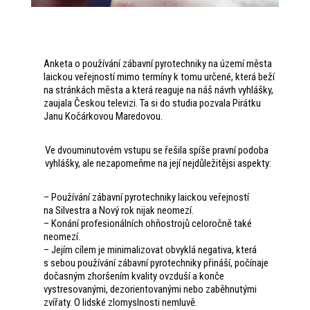
Anketa o používání zábavní pyrotechniky na území města
laickou veřejností mimo termíny k tomu určené, která beží
na stránkách města a která reaguje na náš návrh vyhlášky,
zaujala Českou televizi. Ta si do studia pozvala Pirátku
Janu Kočárkovou Maredovou.
Ve dvouminutovém vstupu se řešila spíše pravní podoba
vyhlášky, ale nezapomeňme na její nejdůležitějsi aspekty:
–
Používání zábavní pyrotechniky laickou veřejností
na Silvestra a Nový rok nijak neomezí.
– Konání profesionálních ohňostrojů celoročně také
neomezí.
– Jejím cílem je minimalizovat obvyklá negativa, která
s sebou používání zábavní pyrotechniky přináší, počínaje
dočasným zhoršením kvality ovzduší a konče
vystresovanými, dezorientovanými nebo zaběhnutými
zvířaty. O lidské zlomyslnosti nemluvě.