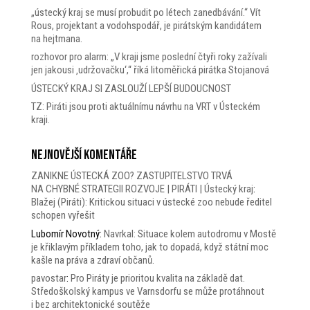
„ústecký kraj se musí probudit po létech zanedbávání.“ Vít
Rous, projektant a vodohspodář, je pirátským kandidátem
na hejtmana.
rozhovor pro alarm: „V kraji jsme poslední čtyři roky zažívali
jen jakousi ‚udržovačku‘,“ říká litoměřická pirátka Stojanová
ÚSTECKÝ KRAJ SI ZASLOUŽÍ LEPŠÍ BUDOUCNOST
TZ: Piráti jsou proti aktuálnímu návrhu na VRT v Ústeckém
kraji.
Nejnovější komentáře
ZANIKNE ÚSTECKÁ ZOO? ZASTUPITELSTVO TRVÁ
NA CHYBNÉ STRATEGII ROZVOJE | PIRÁTI | Ústecký kraj
:
Blažej (Piráti): Kritickou situaci v ústecké zoo nebude ředitel
schopen vyřešit
Lubomír Novotný
:
Navrkal: Situace kolem autodromu v Mostě
je křiklavým příkladem toho, jak to dopadá, když státní moc
kašle na práva a zdraví občanů.
pavostar
:
Pro Piráty je prioritou kvalita na základě dat.
Středoškolský kampus ve Varnsdorfu se může protáhnout
i bez architektonické soutěže