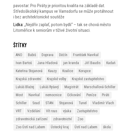
pavostar
:
Pro Piráty je prioritou kvalita na základě dat.
Středoškolský kampus ve Varnsdorfu se může protáhnout
i bez architektonické soutěže
Lidka
:
„Nejdřív zaplať, potom bydli“ – tak se chová město
Litoměřice k seniorům v tíživé životní situaci.
Štítky
ANO
Babiš
Doprava
Děčín
František Navrkal
Ivan Bartoš
Jana Hladová
jan kranda
Jiří Baudis
Kadaň
Kateřina Stojanová
Kauzy
Koalice
Korupce
Krajská zdravotní
Krajské volby
Krajské zastupitelstvo
Lukáš Blažej
Lukáš Ryšavý
Magistrát
Marschallová-Schiller
Most
Navrkal
nemocnice
Očkování
Peníze
Piráti
Schiller
Soud
STAN
Stojanová
Tunel
Vladimír Vlach
VRT
Vzdělání
Vít rous
výuka
Zastupitelstvo
zdravotnická zařízení
zdravotnictví
Zoo
Zoo Ústí nad Labem
Ústecký kraj
Ústí nad Labem
škola