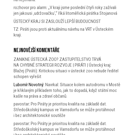
rozhovor pro alarm: „V kraji jsme poslední čtyři roky zažívali
jen jakousi ‚udržovačku‘,“ říká litoměřická pirátka Stojanová
ÚSTECKÝ KRAJ SI ZASLOUŽÍ LEPŠÍ BUDOUCNOST
TZ: Piráti jsou proti aktuálnímu návrhu na VRT v Ústeckém
kraji.
Nejnovější komentáře
ZANIKNE ÚSTECKÁ ZOO? ZASTUPITELSTVO TRVÁ
NA CHYBNÉ STRATEGII ROZVOJE | PIRÁTI | Ústecký kraj
:
Blažej (Piráti): Kritickou situaci v ústecké zoo nebude ředitel
schopen vyřešit
Lubomír Novotný
:
Navrkal: Situace kolem autodromu v Mostě
je křiklavým příkladem toho, jak to dopadá, když státní moc
kašle na práva a zdraví občanů.
pavostar
:
Pro Piráty je prioritou kvalita na základě dat.
Středoškolský kampus ve Varnsdorfu se může protáhnout
i bez architektonické soutěže
pavostar
:
Pro Piráty je prioritou kvalita na základě dat.
Středoškolský kampus ve Varnsdorfu se může protáhnout
i bez architektonické soutěže