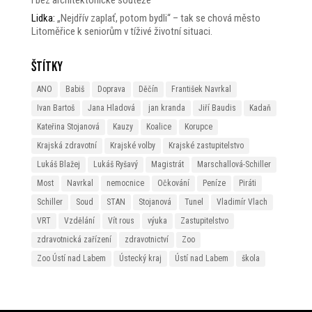
Lidka
:
„Nejdřív zaplať, potom bydli“ – tak se chová město
Litoměřice k seniorům v tíživé životní situaci.
Štítky
ANO
Babiš
Doprava
Děčín
František Navrkal
Ivan Bartoš
Jana Hladová
jan kranda
Jiří Baudis
Kadaň
Kateřina Stojanová
Kauzy
Koalice
Korupce
Krajská zdravotní
Krajské volby
Krajské zastupitelstvo
Lukáš Blažej
Lukáš Ryšavý
Magistrát
Marschallová-Schiller
Most
Navrkal
nemocnice
Očkování
Peníze
Piráti
Schiller
Soud
STAN
Stojanová
Tunel
Vladimír Vlach
VRT
Vzdělání
Vít rous
výuka
Zastupitelstvo
zdravotnická zařízení
zdravotnictví
Zoo
Zoo Ústí nad Labem
Ústecký kraj
Ústí nad Labem
škola