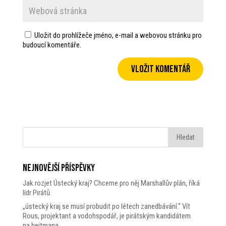
Uložit do prohlížeče jméno, e-mail a webovou stránku pro
budoucí komentáře.
Nejnovější příspěvky
Jak rozjet Ústecký kraj? Chceme pro něj Marshallův plán, říká
lídr Pirátů
„ústecký kraj se musí probudit po létech zanedbávání.“ Vít
Rous, projektant a vodohspodář, je pirátským kandidátem
na hejtmana.