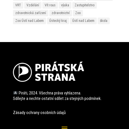
VRT
Vzdělání
Vít rous
výuka
Zastupitelstvo
zdravotnická zařízení
zdravotnictví
Zoo
Zoo Ústí nad Labem
Ústecký kraj
Ústí nad Labem
škola
Piráti, 2024. Všechna práva vyhlazena.
Sdílejte a nechte ostatní sdílet za stejných
podmínek.
Zásady ochrany osobních údajů