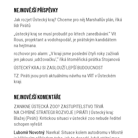
Nejnovější příspěvky
Jak rozjet Ústecký kraj? Chceme pro něj Marshallův plán, říká
lídr Pirátů
„ústecký kraj se musí probudit po létech zanedbávání.“ Vít
Rous, projektant a vodohspodář, je pirátským kandidátem
na hejtmana.
rozhovor pro alarm: „V kraji jsme poslední čtyři roky zažívali
jen jakousi ‚udržovačku‘,“ říká litoměřická pirátka Stojanová
ÚSTECKÝ KRAJ SI ZASLOUŽÍ LEPŠÍ BUDOUCNOST
TZ: Piráti jsou proti aktuálnímu návrhu na VRT v Ústeckém
kraji.
Nejnovější komentáře
ZANIKNE ÚSTECKÁ ZOO? ZASTUPITELSTVO TRVÁ
NA CHYBNÉ STRATEGII ROZVOJE | PIRÁTI | Ústecký kraj
:
Blažej (Piráti): Kritickou situaci v ústecké zoo nebude ředitel
schopen vyřešit
Lubomír Novotný
:
Navrkal: Situace kolem autodromu v Mostě