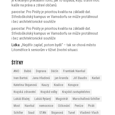
je křiklavým příkladem toho, jak to dopadá, když státní moc
kašle na práva a zdraví občanů.
pavostar
:
Pro Piráty je prioritou kvalita na základě dat.
Středoškolský kampus ve Varnsdorfu se může protáhnout
i bez architektonické soutěže
pavostar
:
Pro Piráty je prioritou kvalita na základě dat.
Středoškolský kampus ve Varnsdorfu se může protáhnout
i bez architektonické soutěže
Lidka
:
„Nejdřív zaplať, potom bydli“ – tak se chová město
Litoměřice k seniorům v tíživé životní situaci.
Štítky
ANO
Babiš
Doprava
Děčín
František Navrkal
Ivan Bartoš
Jana Hladová
jan kranda
Jiří Baudis
Kadaň
Kateřina Stojanová
Kauzy
Koalice
Korupce
Krajská zdravotní
Krajské volby
Krajské zastupitelstvo
Lukáš Blažej
Lukáš Ryšavý
Magistrát
Marschallová-Schiller
Most
Navrkal
nemocnice
Očkování
Peníze
Piráti
Schiller
Soud
STAN
Stojanová
Tunel
Vladimír Vlach