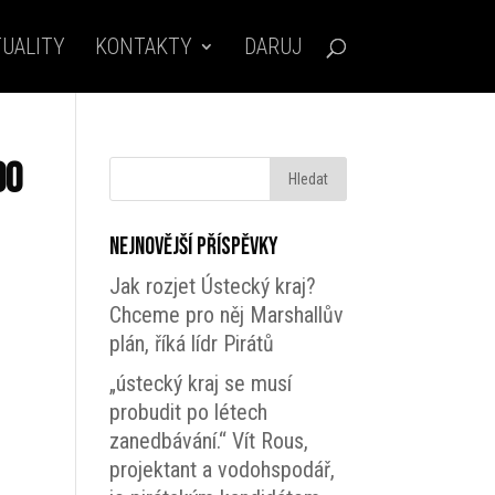
UALITY
KONTAKTY
DARUJ
00
Nejnovější příspěvky
Jak rozjet Ústecký kraj?
Chceme pro něj Marshallův
plán, říká lídr Pirátů
„ústecký kraj se musí
probudit po létech
zanedbávání.“ Vít Rous,
projektant a vodohspodář,