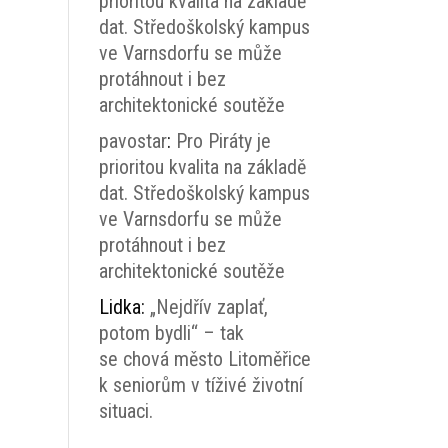
prioritou kvalita na základě
dat. Středoškolský kampus
ve Varnsdorfu se může
protáhnout i bez
architektonické soutěže
pavostar
:
Pro Piráty je
prioritou kvalita na základě
dat. Středoškolský kampus
ve Varnsdorfu se může
protáhnout i bez
architektonické soutěže
Lidka
:
„Nejdřív zaplať,
potom bydli“ – tak
se chová město Litoměřice
k seniorům v tíživé životní
situaci.