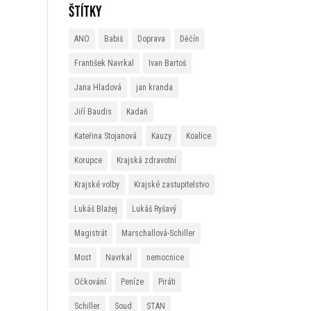
Štítky
ANO
Babiš
Doprava
Děčín
František Navrkal
Ivan Bartoš
Jana Hladová
jan kranda
Jiří Baudis
Kadaň
Kateřina Stojanová
Kauzy
Koalice
Korupce
Krajská zdravotní
Krajské volby
Krajské zastupitelstvo
Lukáš Blažej
Lukáš Ryšavý
Magistrát
Marschallová-Schiller
Most
Navrkal
nemocnice
Očkování
Peníze
Piráti
Schiller
Soud
STAN