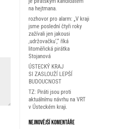
je pirátským kandidátem
na hejtmana.
rozhovor pro alarm: „V kraji
jsme poslední čtyři roky
zažívali jen jakousi
‚udržovačku‘,“ říká
litoměřická pirátka
Stojanová
ÚSTECKÝ KRAJ
SI ZASLOUŽÍ LEPŠÍ
BUDOUCNOST
TZ: Piráti jsou proti
aktuálnímu návrhu na VRT
v Ústeckém kraji.
Nejnovější komentáře