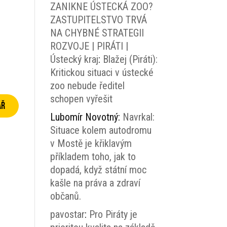
ZANIKNE ÚSTECKÁ ZOO?
ZASTUPITELSTVO TRVÁ
NA CHYBNÉ STRATEGII
ROZVOJE | PIRÁTI |
Ústecký kraj
:
Blažej (Piráti):
Kritickou situaci v ústecké
zoo nebude ředitel
schopen vyřešit
Lubomír Novotný
:
Navrkal:
Situace kolem autodromu
v Mostě je křiklavým
příkladem toho, jak to
dopadá, když státní moc
kašle na práva a zdraví
občanů.
pavostar
:
Pro Piráty je