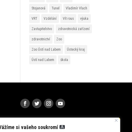
Stojanová
Tunel
Vladimír Vlach
VRT
Vzdělání
Vít rous
výuka
Zastupitelstvo
zdravotnická zařízení
zdravotnictví
Zoo
Zoo Ústí nad Labem
Ústecký kraj
Ústí nad Labem
škola
Vážíme si vašeho soukromí