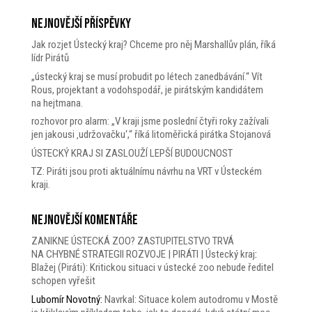
Nejnovější příspěvky
Jak rozjet Ústecký kraj? Chceme pro něj Marshallův plán, říká
lídr Pirátů
„ústecký kraj se musí probudit po létech zanedbávání.“ Vít
Rous, projektant a vodohspodář, je pirátským kandidátem
na hejtmana.
rozhovor pro alarm: „V kraji jsme poslední čtyři roky zažívali
jen jakousi ‚udržovačku‘,“ říká litoměřická pirátka Stojanová
ÚSTECKÝ KRAJ SI ZASLOUŽÍ LEPŠÍ BUDOUCNOST
TZ: Piráti jsou proti aktuálnímu návrhu na VRT v Ústeckém
kraji.
Nejnovější komentáře
ZANIKNE ÚSTECKÁ ZOO? ZASTUPITELSTVO TRVÁ
NA CHYBNÉ STRATEGII ROZVOJE | PIRÁTI | Ústecký kraj
:
Blažej (Piráti): Kritickou situaci v ústecké zoo nebude ředitel
schopen vyřešit
Lubomír Novotný
:
Navrkal: Situace kolem autodromu v Mostě