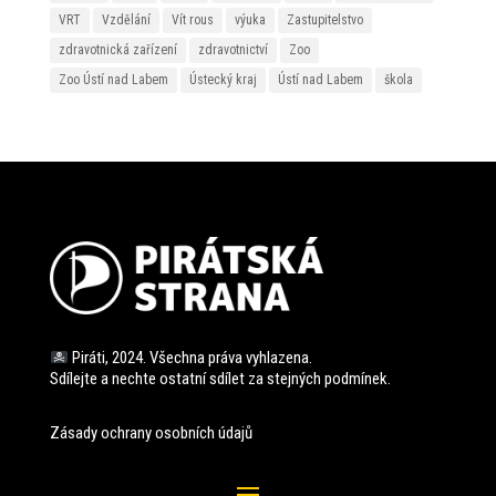
VRT
Vzdělání
Vít rous
výuka
Zastupitelstvo
zdravotnická zařízení
zdravotnictví
Zoo
Zoo Ústí nad Labem
Ústecký kraj
Ústí nad Labem
škola
Piráti, 2024. Všechna práva vyhlazena.
Sdílejte a nechte ostatní sdílet za stejných
podmínek.
Zásady ochrany osobních údajů