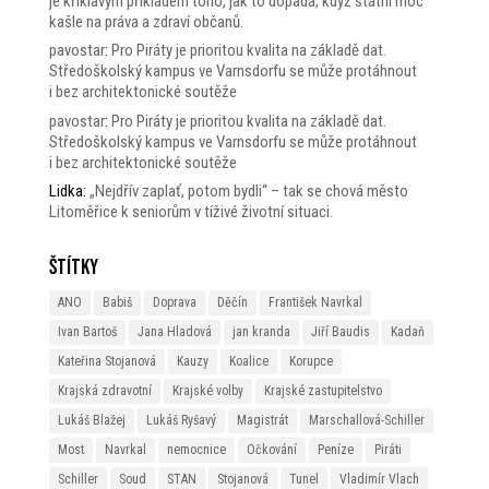
je křiklavým příkladem toho, jak to dopadá, když státní moc
kašle na práva a zdraví občanů.
pavostar
:
Pro Piráty je prioritou kvalita na základě dat.
Středoškolský kampus ve Varnsdorfu se může protáhnout
i bez architektonické soutěže
pavostar
:
Pro Piráty je prioritou kvalita na základě dat.
Středoškolský kampus ve Varnsdorfu se může protáhnout
i bez architektonické soutěže
Lidka
:
„Nejdřív zaplať, potom bydli“ – tak se chová město
Litoměřice k seniorům v tíživé životní situaci.
Štítky
ANO
Babiš
Doprava
Děčín
František Navrkal
Ivan Bartoš
Jana Hladová
jan kranda
Jiří Baudis
Kadaň
Kateřina Stojanová
Kauzy
Koalice
Korupce
Krajská zdravotní
Krajské volby
Krajské zastupitelstvo
Lukáš Blažej
Lukáš Ryšavý
Magistrát
Marschallová-Schiller
Most
Navrkal
nemocnice
Očkování
Peníze
Piráti
Schiller
Soud
STAN
Stojanová
Tunel
Vladimír Vlach