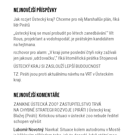
Nejnovější příspěvky
Jak rozjet Ústecký kraj? Chceme pro něj Marshallův plán, říká
lídr Pirátů
„ústecký kraj se musí probudit po létech zanedbávání.“ Vít
Rous, projektant a vodohspodář, je pirátským kandidátem
na hejtmana.
rozhovor pro alarm: „V kraji jsme poslední čtyři roky zažívali
jen jakousi ‚udržovačku‘,“ říká litoměřická pirátka Stojanová
ÚSTECKÝ KRAJ SI ZASLOUŽÍ LEPŠÍ BUDOUCNOST
TZ: Piráti jsou proti aktuálnímu návrhu na VRT v Ústeckém
kraji.
Nejnovější komentáře
ZANIKNE ÚSTECKÁ ZOO? ZASTUPITELSTVO TRVÁ
NA CHYBNÉ STRATEGII ROZVOJE | PIRÁTI | Ústecký kraj
:
Blažej (Piráti): Kritickou situaci v ústecké zoo nebude ředitel
schopen vyřešit
Lubomír Novotný
:
Navrkal: Situace kolem autodromu v Mostě