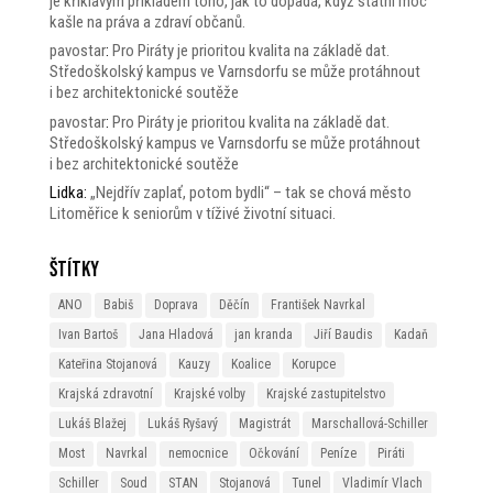
je křiklavým příkladem toho, jak to dopadá, když státní moc
kašle na práva a zdraví občanů.
pavostar
:
Pro Piráty je prioritou kvalita na základě dat.
Středoškolský kampus ve Varnsdorfu se může protáhnout
i bez architektonické soutěže
pavostar
:
Pro Piráty je prioritou kvalita na základě dat.
Středoškolský kampus ve Varnsdorfu se může protáhnout
i bez architektonické soutěže
Lidka
:
„Nejdřív zaplať, potom bydli“ – tak se chová město
Litoměřice k seniorům v tíživé životní situaci.
Štítky
ANO
Babiš
Doprava
Děčín
František Navrkal
Ivan Bartoš
Jana Hladová
jan kranda
Jiří Baudis
Kadaň
Kateřina Stojanová
Kauzy
Koalice
Korupce
Krajská zdravotní
Krajské volby
Krajské zastupitelstvo
Lukáš Blažej
Lukáš Ryšavý
Magistrát
Marschallová-Schiller
Most
Navrkal
nemocnice
Očkování
Peníze
Piráti
Schiller
Soud
STAN
Stojanová
Tunel
Vladimír Vlach