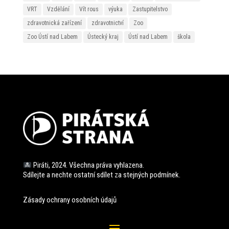
VRT
Vzdělání
Vít rous
výuka
Zastupitelstvo
zdravotnická zařízení
zdravotnictví
Zoo
Zoo Ústí nad Labem
Ústecký kraj
Ústí nad Labem
škola
Piráti, 2024. Všechna práva vyhlazena.
Sdílejte a nechte ostatní sdílet za stejných
podmínek.
Zásady ochrany osobních údajů