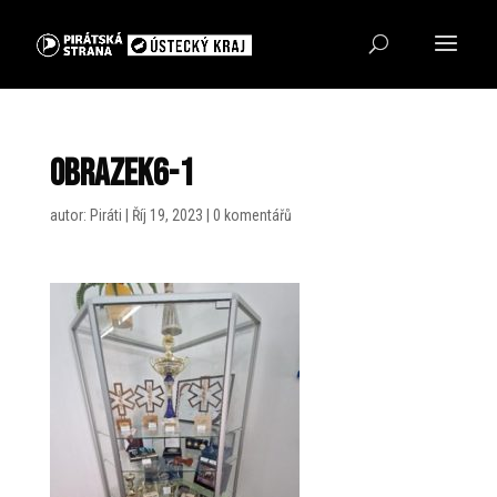
Obrazek6-1
autor:
Piráti
|
Říj 19, 2023
|
0 komentářů