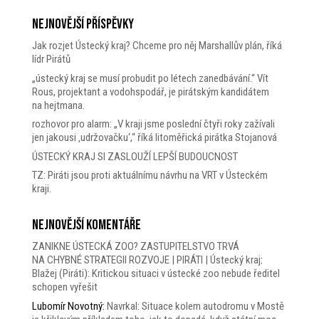
Nejnovější příspěvky
Jak rozjet Ústecký kraj? Chceme pro něj Marshallův plán, říká
lídr Pirátů
„ústecký kraj se musí probudit po létech zanedbávání.“ Vít
Rous, projektant a vodohspodář, je pirátským kandidátem
na hejtmana.
rozhovor pro alarm: „V kraji jsme poslední čtyři roky zažívali
jen jakousi ‚udržovačku‘,“ říká litoměřická pirátka Stojanová
ÚSTECKÝ KRAJ SI ZASLOUŽÍ LEPŠÍ BUDOUCNOST
TZ: Piráti jsou proti aktuálnímu návrhu na VRT v Ústeckém
kraji.
Nejnovější komentáře
ZANIKNE ÚSTECKÁ ZOO? ZASTUPITELSTVO TRVÁ
NA CHYBNÉ STRATEGII ROZVOJE | PIRÁTI | Ústecký kraj
:
Blažej (Piráti): Kritickou situaci v ústecké zoo nebude ředitel
schopen vyřešit
Lubomír Novotný
:
Navrkal: Situace kolem autodromu v Mostě