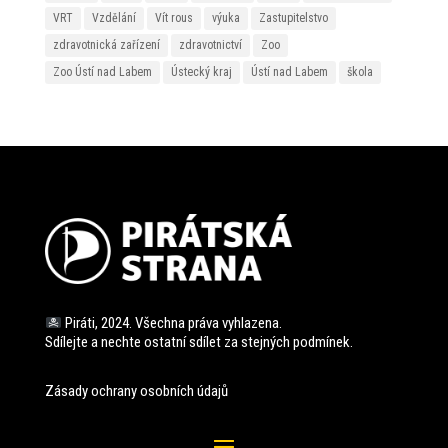
VRT
Vzdělání
Vít rous
výuka
Zastupitelstvo
zdravotnická zařízení
zdravotnictví
Zoo
Zoo Ústí nad Labem
Ústecký kraj
Ústí nad Labem
škola
Piráti, 2024. Všechna práva vyhlazena.
Sdílejte a nechte ostatní sdílet za stejných
podmínek.
Zásady ochrany osobních údajů