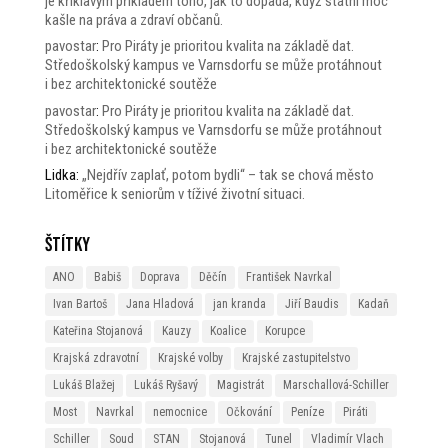
je křiklavým příkladem toho, jak to dopadá, když státní moc
kašle na práva a zdraví občanů.
pavostar
:
Pro Piráty je prioritou kvalita na základě dat.
Středoškolský kampus ve Varnsdorfu se může protáhnout
i bez architektonické soutěže
pavostar
:
Pro Piráty je prioritou kvalita na základě dat.
Středoškolský kampus ve Varnsdorfu se může protáhnout
i bez architektonické soutěže
Lidka
:
„Nejdřív zaplať, potom bydli“ – tak se chová město
Litoměřice k seniorům v tíživé životní situaci.
Štítky
ANO
Babiš
Doprava
Děčín
František Navrkal
Ivan Bartoš
Jana Hladová
jan kranda
Jiří Baudis
Kadaň
Kateřina Stojanová
Kauzy
Koalice
Korupce
Krajská zdravotní
Krajské volby
Krajské zastupitelstvo
Lukáš Blažej
Lukáš Ryšavý
Magistrát
Marschallová-Schiller
Most
Navrkal
nemocnice
Očkování
Peníze
Piráti
Schiller
Soud
STAN
Stojanová
Tunel
Vladimír Vlach