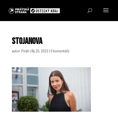
Stojanova
autor:
Piráti
|
Říj 20, 2023
|
0 komentářů