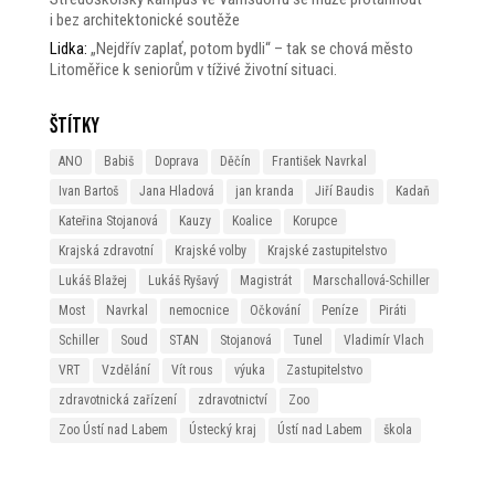
i bez architektonické soutěže
Lidka
:
„Nejdřív zaplať, potom bydli“ – tak se chová město
Litoměřice k seniorům v tíživé životní situaci.
Štítky
ANO
Babiš
Doprava
Děčín
František Navrkal
Ivan Bartoš
Jana Hladová
jan kranda
Jiří Baudis
Kadaň
Kateřina Stojanová
Kauzy
Koalice
Korupce
Krajská zdravotní
Krajské volby
Krajské zastupitelstvo
Lukáš Blažej
Lukáš Ryšavý
Magistrát
Marschallová-Schiller
Most
Navrkal
nemocnice
Očkování
Peníze
Piráti
Schiller
Soud
STAN
Stojanová
Tunel
Vladimír Vlach
VRT
Vzdělání
Vít rous
výuka
Zastupitelstvo
zdravotnická zařízení
zdravotnictví
Zoo
Zoo Ústí nad Labem
Ústecký kraj
Ústí nad Labem
škola