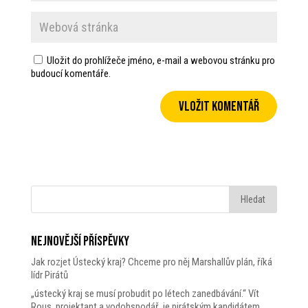
Uložit do prohlížeče jméno, e-mail a webovou stránku pro
budoucí komentáře.
Nejnovější příspěvky
Jak rozjet Ústecký kraj? Chceme pro něj Marshallův plán, říká
lídr Pirátů
„ústecký kraj se musí probudit po létech zanedbávání.“ Vít
Rous, projektant a vodohspodář, je pirátským kandidátem