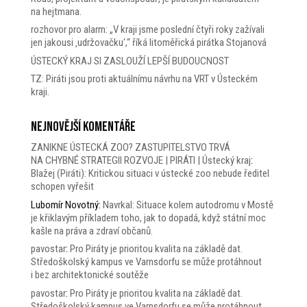
na hejtmana.
rozhovor pro alarm: „V kraji jsme poslední čtyři roky zažívali
jen jakousi ‚udržovačku‘,“ říká litoměřická pirátka Stojanová
ÚSTECKÝ KRAJ SI ZASLOUŽÍ LEPŠÍ BUDOUCNOST
TZ: Piráti jsou proti aktuálnímu návrhu na VRT v Ústeckém
kraji.
Nejnovější komentáře
ZANIKNE ÚSTECKÁ ZOO? ZASTUPITELSTVO TRVÁ
NA CHYBNÉ STRATEGII ROZVOJE | PIRÁTI | Ústecký kraj
:
Blažej (Piráti): Kritickou situaci v ústecké zoo nebude ředitel
schopen vyřešit
Lubomír Novotný
:
Navrkal: Situace kolem autodromu v Mostě
je křiklavým příkladem toho, jak to dopadá, když státní moc
kašle na práva a zdraví občanů.
pavostar
:
Pro Piráty je prioritou kvalita na základě dat.
Středoškolský kampus ve Varnsdorfu se může protáhnout
i bez architektonické soutěže
pavostar
:
Pro Piráty je prioritou kvalita na základě dat.
Středoškolský kampus ve Varnsdorfu se může protáhnout