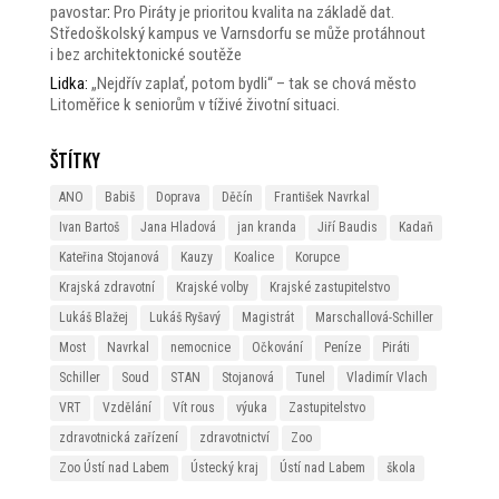
pavostar
:
Pro Piráty je prioritou kvalita na základě dat.
Středoškolský kampus ve Varnsdorfu se může protáhnout
i bez architektonické soutěže
Lidka
:
„Nejdřív zaplať, potom bydli“ – tak se chová město
Litoměřice k seniorům v tíživé životní situaci.
Štítky
ANO
Babiš
Doprava
Děčín
František Navrkal
Ivan Bartoš
Jana Hladová
jan kranda
Jiří Baudis
Kadaň
Kateřina Stojanová
Kauzy
Koalice
Korupce
Krajská zdravotní
Krajské volby
Krajské zastupitelstvo
Lukáš Blažej
Lukáš Ryšavý
Magistrát
Marschallová-Schiller
Most
Navrkal
nemocnice
Očkování
Peníze
Piráti
Schiller
Soud
STAN
Stojanová
Tunel
Vladimír Vlach
VRT
Vzdělání
Vít rous
výuka
Zastupitelstvo
zdravotnická zařízení
zdravotnictví
Zoo
Zoo Ústí nad Labem
Ústecký kraj
Ústí nad Labem
škola