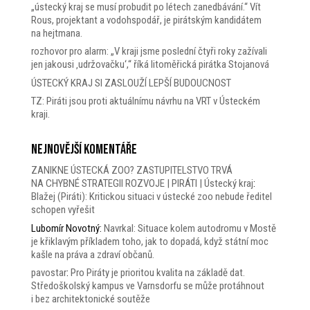
„ústecký kraj se musí probudit po létech zanedbávání.“ Vít
Rous, projektant a vodohspodář, je pirátským kandidátem
na hejtmana.
rozhovor pro alarm: „V kraji jsme poslední čtyři roky zažívali
jen jakousi ‚udržovačku‘,“ říká litoměřická pirátka Stojanová
ÚSTECKÝ KRAJ SI ZASLOUŽÍ LEPŠÍ BUDOUCNOST
TZ: Piráti jsou proti aktuálnímu návrhu na VRT v Ústeckém
kraji.
Nejnovější komentáře
ZANIKNE ÚSTECKÁ ZOO? ZASTUPITELSTVO TRVÁ
NA CHYBNÉ STRATEGII ROZVOJE | PIRÁTI | Ústecký kraj
:
Blažej (Piráti): Kritickou situaci v ústecké zoo nebude ředitel
schopen vyřešit
Lubomír Novotný
:
Navrkal: Situace kolem autodromu v Mostě
je křiklavým příkladem toho, jak to dopadá, když státní moc
kašle na práva a zdraví občanů.
pavostar
:
Pro Piráty je prioritou kvalita na základě dat.
Středoškolský kampus ve Varnsdorfu se může protáhnout
i bez architektonické soutěže