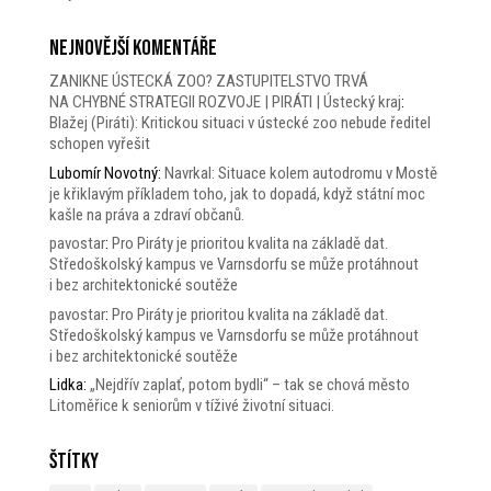
Nejnovější komentáře
ZANIKNE ÚSTECKÁ ZOO? ZASTUPITELSTVO TRVÁ
NA CHYBNÉ STRATEGII ROZVOJE | PIRÁTI | Ústecký kraj
:
Blažej (Piráti): Kritickou situaci v ústecké zoo nebude ředitel
schopen vyřešit
Lubomír Novotný
:
Navrkal: Situace kolem autodromu v Mostě
je křiklavým příkladem toho, jak to dopadá, když státní moc
kašle na práva a zdraví občanů.
pavostar
:
Pro Piráty je prioritou kvalita na základě dat.
Středoškolský kampus ve Varnsdorfu se může protáhnout
i bez architektonické soutěže
pavostar
:
Pro Piráty je prioritou kvalita na základě dat.
Středoškolský kampus ve Varnsdorfu se může protáhnout
i bez architektonické soutěže
Lidka
:
„Nejdřív zaplať, potom bydli“ – tak se chová město
Litoměřice k seniorům v tíživé životní situaci.
Štítky