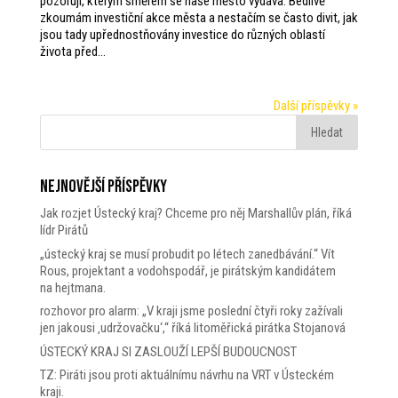
pozoruji, kterým směrem se naše město vydává. Bedlivě
zkoumám investiční akce města a nestačím se často divit, jak
jsou tady upřednostňovány investice do různých oblastí
života před...
Další příspěvky »
Nejnovější příspěvky
Jak rozjet Ústecký kraj? Chceme pro něj Marshallův plán, říká
lídr Pirátů
„ústecký kraj se musí probudit po létech zanedbávání.“ Vít
Rous, projektant a vodohspodář, je pirátským kandidátem
na hejtmana.
rozhovor pro alarm: „V kraji jsme poslední čtyři roky zažívali
jen jakousi ‚udržovačku‘,“ říká litoměřická pirátka Stojanová
ÚSTECKÝ KRAJ SI ZASLOUŽÍ LEPŠÍ BUDOUCNOST
TZ: Piráti jsou proti aktuálnímu návrhu na VRT v Ústeckém
kraji.