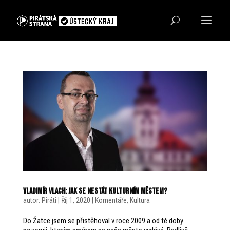
Vladimír Vlach: Jak se nestát kulturním městem?
autor:
Piráti
|
Říj 1, 2020
|
Komentáře
,
Kultura
Do Žatce jsem se přistěhoval v roce 2009 a od té doby