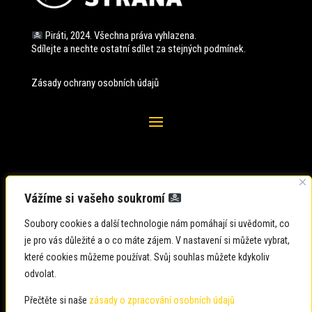
Piráti, 2024. Všechna práva vyhlazena.
Sdílejte a nechte ostatní sdílet za stejných
podmínek.
Zásady ochrany osobních údajů
Vážíme si vašeho soukromí
Soubory cookies a další technologie nám pomáhají si uvědomit, co
je pro vás důležité a o co máte zájem. V nastavení si můžete vybrat,
které cookies můžeme používat. Svůj souhlas můžete kdykoliv
odvolat.
Zadavatel: Česká pirátská strana
Zpracovatel: Česká pirátská strana
Přečtěte si naše
zásady o zpracování osobních údajů