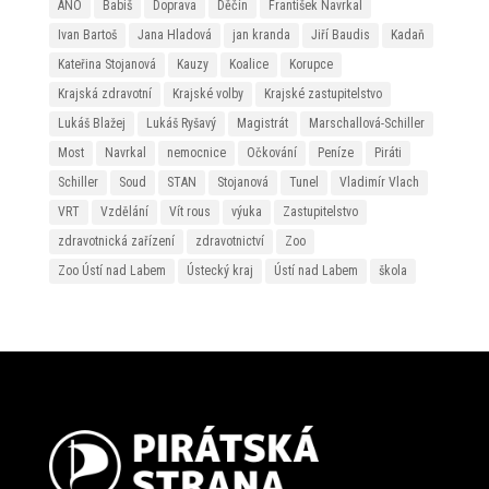
ANO
Babiš
Doprava
Děčín
František Navrkal
Ivan Bartoš
Jana Hladová
jan kranda
Jiří Baudis
Kadaň
Kateřina Stojanová
Kauzy
Koalice
Korupce
Krajská zdravotní
Krajské volby
Krajské zastupitelstvo
Lukáš Blažej
Lukáš Ryšavý
Magistrát
Marschallová-Schiller
Most
Navrkal
nemocnice
Očkování
Peníze
Piráti
Schiller
Soud
STAN
Stojanová
Tunel
Vladimír Vlach
VRT
Vzdělání
Vít rous
výuka
Zastupitelstvo
zdravotnická zařízení
zdravotnictví
Zoo
Zoo Ústí nad Labem
Ústecký kraj
Ústí nad Labem
škola