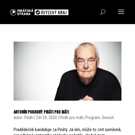
Antonín Pokorný: Piráti pro máti
autor:
Piráti
|
Zář 29, 2020
|
Piráti pro máti
,
Program
,
Senioři
Pradědeček kandiduje za Piráty. Já vím, může to znít úsměvně,