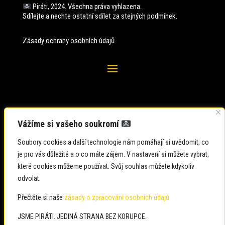
Piráti, 2024. Všechna práva vyhlazena.
Sdílejte a nechte ostatní sdílet za stejných
podmínek.
Zásady ochrany osobních údajů
Vážíme si vašeho soukromí
Soubory cookies a další technologie nám pomáhají si uvědomit, co
je pro vás důležité a o co máte zájem. V nastavení si můžete vybrat,
které cookies můžeme používat. Svůj souhlas můžete kdykoliv
odvolat.
Zadavatel: Česká pirátská strana
Zpracovatel: Česká pirátská strana
Přečtěte si naše
zásady o zpracování osobních údajů
Občané: usteckykraj@pirati.cz
JSME PIRÁTI. JEDINÁ STRANA BEZ KORUPCE.
Média: usteckykraj@pirati.cz