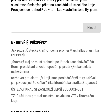
pro některé vrstevníky stařecky pošetile, ale byl jsem
s laskavostí mladých přijat na kandidátku Ústeckého kraje.
Proč jsem se rozhodl? Je v tom kus vlastní historie.Byl jsem...
Nejnovější příspěvky
Jak rozjet Ústecký kraj? Chceme pro něj Marshallův plán, říká
lídr Pirátů
„ústecký kraj se musí probudit po létech zanedbávání.“ Vít
Rous, projektant a vodohspodář, je pirátským kandidátem
na hejtmana.
rozhovor pro alarm: „V kraji jsme poslední čtyři roky zažívali
jen jakousi ‚udržovačku‘,“ říká litoměřická pirátka Stojanová
ÚSTECKÝ KRAJ SI ZASLOUŽÍ LEPŠÍ BUDOUCNOST
TZ: Piráti jsou proti aktuálnímu návrhu na VRT v Ústeckém
kraji.