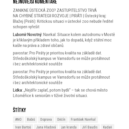
Nejnovější komentáře
ZANIKNE ÚSTECKÁ ZOO? ZASTUPITELSTVO TRVÁ
NA CHYBNÉ STRATEGII ROZVOJE | PIRÁTI | Ústecký kraj
:
Blažej (Piráti): Kritickou situaci v ústecké zoo nebude ředitel
schopen vyřešit
Lubomír Novotný
:
Navrkal: Situace kolem autodromu v Mostě
je křiklavým příkladem toho, jak to dopadá, když státní moc
kašle na práva a zdraví občanů.
pavostar
:
Pro Piráty je prioritou kvalita na základě dat.
Středoškolský kampus ve Varnsdorfu se může protáhnout
i bez architektonické soutěže
pavostar
:
Pro Piráty je prioritou kvalita na základě dat.
Středoškolský kampus ve Varnsdorfu se může protáhnout
i bez architektonické soutěže
Lidka
:
„Nejdřív zaplať, potom bydli“ – tak se chová město
Litoměřice k seniorům v tíživé životní situaci.
Štítky
ANO
Babiš
Doprava
Děčín
František Navrkal
Ivan Bartoš
Jana Hladová
jan kranda
Jiří Baudis
Kadaň