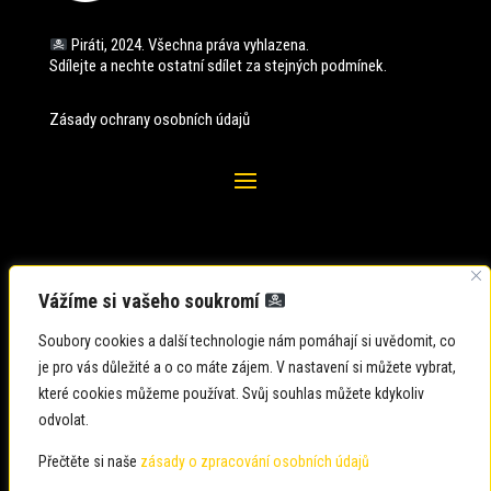
Piráti, 2024. Všechna práva vyhlazena.
Sdílejte a nechte ostatní sdílet za stejných
podmínek.
Zásady ochrany osobních údajů
Vážíme si vašeho soukromí
Soubory cookies a další technologie nám pomáhají si uvědomit, co
je pro vás důležité a o co máte zájem. V nastavení si můžete vybrat,
které cookies můžeme používat. Svůj souhlas můžete kdykoliv
odvolat.
Zadavatel: Česká pirátská strana
Zpracovatel: Česká pirátská strana
Přečtěte si naše
zásady o zpracování osobních údajů