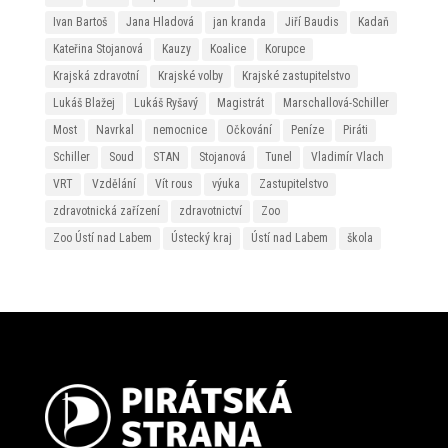
Ivan Bartoš
Jana Hladová
jan kranda
Jiří Baudis
Kadaň
Kateřina Stojanová
Kauzy
Koalice
Korupce
Krajská zdravotní
Krajské volby
Krajské zastupitelstvo
Lukáš Blažej
Lukáš Ryšavý
Magistrát
Marschallová-Schiller
Most
Navrkal
nemocnice
Očkování
Peníze
Piráti
Schiller
Soud
STAN
Stojanová
Tunel
Vladimír Vlach
VRT
Vzdělání
Vít rous
výuka
Zastupitelstvo
zdravotnická zařízení
zdravotnictví
Zoo
Zoo Ústí nad Labem
Ústecký kraj
Ústí nad Labem
škola