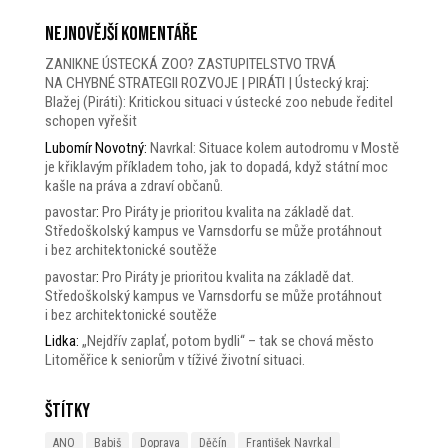
Nejnovější komentáře
ZANIKNE ÚSTECKÁ ZOO? ZASTUPITELSTVO TRVÁ
NA CHYBNÉ STRATEGII ROZVOJE | PIRÁTI | Ústecký kraj
:
Blažej (Piráti): Kritickou situaci v ústecké zoo nebude ředitel
schopen vyřešit
Lubomír Novotný
:
Navrkal: Situace kolem autodromu v Mostě
je křiklavým příkladem toho, jak to dopadá, když státní moc
kašle na práva a zdraví občanů.
pavostar
:
Pro Piráty je prioritou kvalita na základě dat.
Středoškolský kampus ve Varnsdorfu se může protáhnout
i bez architektonické soutěže
pavostar
:
Pro Piráty je prioritou kvalita na základě dat.
Středoškolský kampus ve Varnsdorfu se může protáhnout
i bez architektonické soutěže
Lidka
:
„Nejdřív zaplať, potom bydli“ – tak se chová město
Litoměřice k seniorům v tíživé životní situaci.
Štítky
ANO
Babiš
Doprava
Děčín
František Navrkal