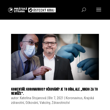
Komentář: Koronavirus? Očkování? Je to bída, ale „nikdo za to
nemůže“.
autor:
Kateřina Stojanová
|
Bře 7, 2021
|
Koronavirus
,
Krajská
zdravotní
,
Očkování
,
Vakcíny
,
Zdravotnictví