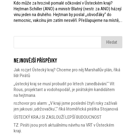
Kdo může za hrozivě pomalé očkování v Ústeckém kraji?
Hejtman Schiller (ANO) a ministr Blatný (nestr. za ANO) házejí
vinu jeden na druhého. Hejtman by poslal „obvoďáky“ do
nemocnic, vakcínu jim zatím nesvěří. Přešlapujeme na místě,...
Nejnovější příspěvky
Jak rozjet Ústecký kraj? Chceme pro něj Marshallův plán, říká
lídr Pirátů
„ústecký kraj se musí probudit po létech zanedbávání.“ Vít
Rous, projektant a vodohspodář, je pirátským kandidátem
na hejtmana.
rozhovor pro alarm: „V kraji jsme poslední čtyři roky zažívali
jen jakousi ‚udržovačku‘,“ říká litoměřická pirátka Stojanová
ÚSTECKÝ KRAJ SI ZASLOUŽÍ LEPŠÍ BUDOUCNOST
TZ: Piráti jsou proti aktuálnímu návrhu na VRT v Ústeckém
kraji.