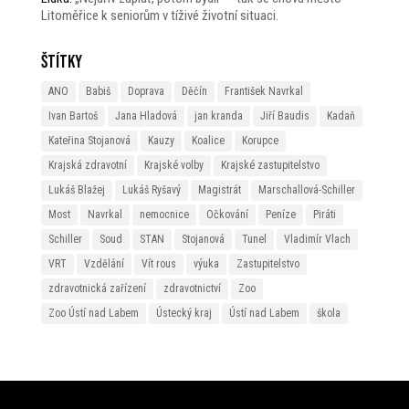
Litoměřice k seniorům v tíživé životní situaci.
Štítky
ANO
Babiš
Doprava
Děčín
František Navrkal
Ivan Bartoš
Jana Hladová
jan kranda
Jiří Baudis
Kadaň
Kateřina Stojanová
Kauzy
Koalice
Korupce
Krajská zdravotní
Krajské volby
Krajské zastupitelstvo
Lukáš Blažej
Lukáš Ryšavý
Magistrát
Marschallová-Schiller
Most
Navrkal
nemocnice
Očkování
Peníze
Piráti
Schiller
Soud
STAN
Stojanová
Tunel
Vladimír Vlach
VRT
Vzdělání
Vít rous
výuka
Zastupitelstvo
zdravotnická zařízení
zdravotnictví
Zoo
Zoo Ústí nad Labem
Ústecký kraj
Ústí nad Labem
škola