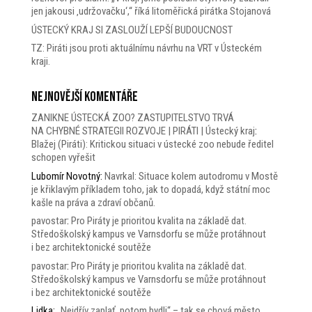
jen jakousi ‚udržovačku‘,“ říká litoměřická pirátka Stojanová
ÚSTECKÝ KRAJ SI ZASLOUŽÍ LEPŠÍ BUDOUCNOST
TZ: Piráti jsou proti aktuálnímu návrhu na VRT v Ústeckém
kraji.
Nejnovější komentáře
ZANIKNE ÚSTECKÁ ZOO? ZASTUPITELSTVO TRVÁ
NA CHYBNÉ STRATEGII ROZVOJE | PIRÁTI | Ústecký kraj
:
Blažej (Piráti): Kritickou situaci v ústecké zoo nebude ředitel
schopen vyřešit
Lubomír Novotný
:
Navrkal: Situace kolem autodromu v Mostě
je křiklavým příkladem toho, jak to dopadá, když státní moc
kašle na práva a zdraví občanů.
pavostar
:
Pro Piráty je prioritou kvalita na základě dat.
Středoškolský kampus ve Varnsdorfu se může protáhnout
i bez architektonické soutěže
pavostar
:
Pro Piráty je prioritou kvalita na základě dat.
Středoškolský kampus ve Varnsdorfu se může protáhnout
i bez architektonické soutěže
Lidka
:
„Nejdřív zaplať, potom bydli“ – tak se chová město