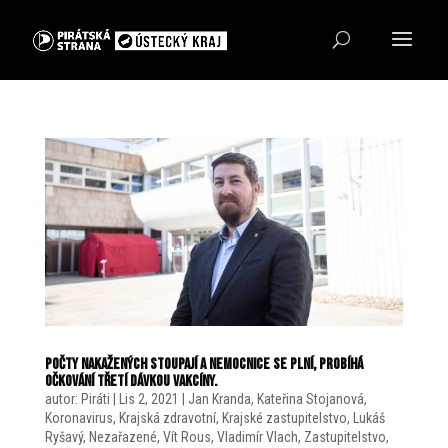
Počty nakažených stoupají a nemocnice se plní, probíhá
očkování třetí dávkou vakcíny.
autor:
Piráti
|
Lis 2, 2021
|
Jan Kranda
,
Kateřina Stojanová
,
Koronavirus
,
Krajská zdravotní
,
Krajské zastupitelstvo
,
Lukáš
Ryšavý
,
Nezařazené
,
Vít Rous
,
Vladimír Vlach
,
Zastupitelstvo
,