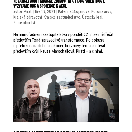
nezávislý audit Krajské zdravotní a transparentnost.
Vyzýváme ODS a Spojence k akci.
autor:
Piráti
|
Bře 19, 2021
|
Kateřina Stojanová
,
Koronavirus
,
Krajská zdravotní
,
Krajské zastupitelstvo
,
Ústecký kraj
,
Zdravotnictví
Na mimořádném zastupitelstvu v pondělí 22. 3. se měl řešit
především Fond spravedlivé transformace. Po pokusu
o přeložení na duben nakonec březnový termín setrval
především kvůli kauze Marschallová. Piráti – a s nimi...