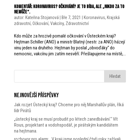
Komentář: Koronavirus? Očkování? Je to bída, ale „nikdo za to
nemůže“.
autor:
Kateřina Stojanová
|
Bře 7, 2021
|
Koronavirus
,
Krajská
zdravotní
,
Očkování
,
Vakcíny
,
Zdravotnictví
Kdo může za hrozivě pomalé očkování v Ústeckém kraji?
Hejtman Schiller (ANO) a ministr Blatný (nestr. za ANO) házejí
vinu jeden na druhého. Hejtman by poslal „obvoďáky“ do
nemocnic, vakcínu jim zatím nesvěří. Přešlapujeme na místě,...
Nejnovější příspěvky
Jak rozjet Ústecký kraj? Chceme pro něj Marshallův plán, říká
lídr Pirátů
„ústecký kraj se musí probudit po létech zanedbávání.“ Vít
Rous, projektant a vodohspodář, je pirátským kandidátem
na hejtmana.
rozhovor pro alarm: „V kraji jsme poslední čtyři roky zažívali