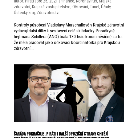
autor:
Piráti
|
Bře 25, 2021
|
Finance
,
Koronavirus
,
Krajská
zdravotní
,
Krajské zastupitelstvo
,
Očkování
,
Tunel
,
Úřady
,
Ústecký kraj
,
Zdravotnictví
Kontroly působení Vladislavy Marschallové v Krajské zdravotní
vydávají další dílky k sestavení celé skládačky. Poradkyně
hejtmana Schillera (ANO) brala 130 tisíc korun měsíčně za to,
že měla pracovat jako očkovací koordinátorka pro Krajskou
zdravotní....
Šaráda pokračuje. Piráti i další opoziční strany chtějí