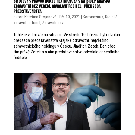
Smlouvy s pravou rukou Hejtmana za statisíce? Krajská
zdravotní bez vedení. Odvolaný ředitel i předseda
představenstva.
autor:
Kateřina Stojanová
|
Bře 10, 2021
|
Koronavirus
,
Krajská
zdravotní
,
Tunel
,
Zdravotnictví
Tohle je velmi vážná situace. Ve středu 10. března byl odvolán
předseda představenstva Krajské zdravotní, největšího
zdravotnického holdingu v Česku, Jindřich Zetek. Den před
tím právě Zetek a s ním představenstvo odvolalo generálního
ředitele...